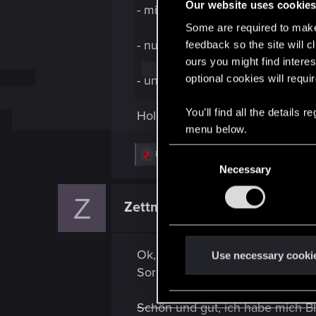
Our website uses cookie
- mit Bewegungssteuerung über 
Some are required to make 
- nutzt den Gyroskop-Modus ode
feedback so the site will c
ours you might find interes
optional cookies will requi
- und wischst dich per Touchscr
You’ll find all the details
Hol dir Cyberpunk 2077: Ultimat
menu below.
C
R
Dedalus13
and
EmperorZorn
e
Necessary
o
a
n
c
Z
t
s
Zettmaster
Rookie
i
e
o
n
n
s
Ok, jetzt geht's. Habe mich regi
t
Use necessary cooki
:
Sorry!
S
e
l
Schön und gut, ich habe mich 