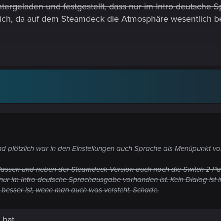
ergeladen und festgestellt, dass nur im Intro deutsche 
gerlich, da auf dem Steamdeck die Atmosphäre wesentlich b
 und plötzlich war in den Einstellungen auch Sprache als Menüpunkt v
 lassen und neben der Steamdeck Version auch noch die Switch 2 
nur im Intro deutsche Sprachausgabe vorhanden ist. Kein Dialog ist i
besser ist, wenn man auch was versteht. Schade.
 hat.