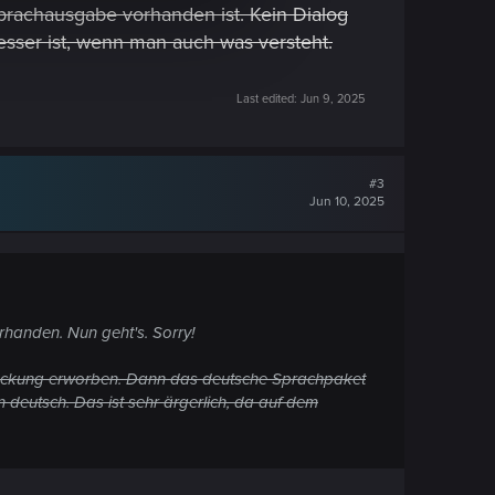
Sprachausgabe vorhanden ist. Kein Dialog
esser ist, wenn man auch was versteht.
Last edited:
Jun 9, 2025
#3
Jun 10, 2025
orhanden. Nun geht's. Sorry!
Packung erworben. Dann das deutsche Sprachpaket
n deutsch. Das ist sehr ärgerlich, da auf dem