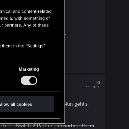
hnical and content-related
l media, with something of
ur partners. Any of these
ele wie ein echter Netrunner.
 them in the “Settings”
klen Zukunft auf deine Weise!
Marketing
#2
Jun 9, 2025
che als Menüpunkt vorhanden. Nun geht's.
llow all cookies
och die Switch 2 Packung erworben. Dann