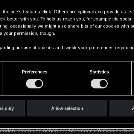
s
die Joy-Cons hackst und schlägst du dich durch Gegner,
the site’s features click. Others are optional and provide us tec
r Maussteuerung für punktgenaue Präzision,
lick better with you. To help us reach you, for example via socia
ting, occasionally we might also share bits of our cookies with o
re your permission, though.
een durch Menüs, wählst Fähigkeiten oder knackst Minispi
 regarding our use of cookies and tweak your preferences regarding
e Edition für Nintendo Switch 2 – und stelle dich der dun
Preferences
Statistics
striert und plötzlich war in den Einstellungen auch Spra
es only
Allow selection
A
Blenden lassen und neben der Steamdeck Version auch n