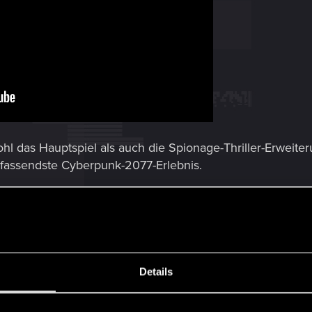
ohl das Hauptspiel als auch die Spionage-Thriller-Erweit
mfassendste Cyberpunk-2077-Erlebnis.
do eShop oder physisch auf einer 64-GB-Spielkarte kaufen.
st du hier:
https://www.cyberpunk.net/de/de/buy
tigen Funktionen der Nintendo Switch 2 voll aus – und ist
Details