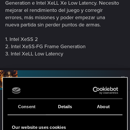
Generation e Intel XeLL Xe Low Latency. Necesito
mejorar el rendimiento del juego y corregir
errores, más misiones y poder empezar una
nueva partida sin perder puntos de armas.
1. Intel XeSS 2
2. Intel XeSS-FG Frame Generation
3. Intel XeLL Low Latency
#2
haldQQ
Moderator
Jul 5, 2025
Está previsto un nuevo parche dentro de poco,
algo irán diciendo en las proximas semanas asiq
Consent
Details
About
igual suena la flauta y mejoran ese apartado.
Personalmente no he tenido ningun problema con
Our website uses cookies
nada de esto pero bueno.