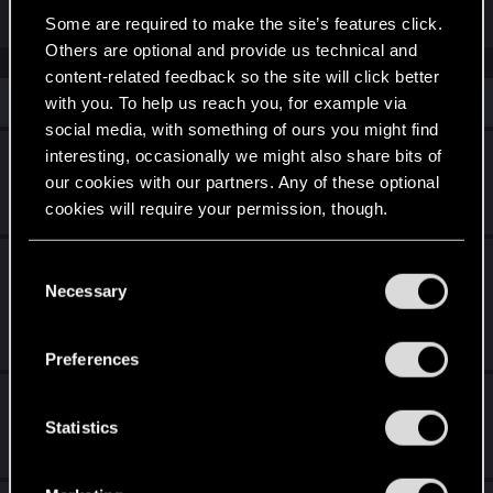
Some are required to make the site’s features click.
Others are optional and provide us technical and
content-related feedback so the site will click better
Similar threads
with you. To help us reach you, for example via
social media, with something of ours you might find
Sugerencias para cyberpunk 2077
interesting, occasionally we might also share bits of
our cookies with our partners. Any of these optional
Feb 8, 2025
cookies will require your permission, though.
5
1K
You’ll find all the details regarding our use of cookies
¡Ya está aquí la actualización de
C
and tweak your preferences regarding them in the
PlayStation®5 Pro!
Necessary
o
“Settings” menu below.
n
Apr 8, 2026
s
0
609
Preferences
e
BUG CYBERPUNK 2077
n
t
Statistics
Feb 15, 2025
S
1
943
e