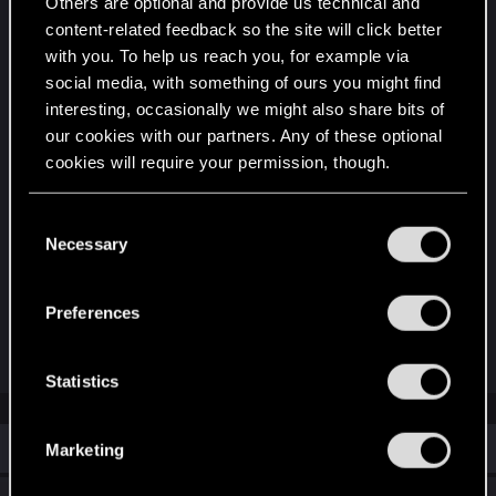
Others are optional and provide us technical and
suman los colaboradores recurrentes Masahiko
content-related feedback so the site will click better
Otsuka (Gurren Lagann, Promare) y el ganador del
with you. To help us reach you, for example via
premio Hugo Bartosz Sztybor, quien actúa como
social media, with something of ours you might find
showrunner, guionista y productor.
interesting, occasionally we might also share bits of
our cookies with our partners. Any of these optional
Cyberpunk: Edgerunners 2 es una creación en
cookies will require your permission, though.
colaboración entre CD PROJEKT RED y el estudio
de animación TRIGGER, y se encuentra
You’ll find all the details regarding our use of cookies
C
actualmente en producción con estreno previsto
and tweak your preferences regarding them in the
Necessary
o
“Settings” menu below.
próximamente en Netflix.
n
s
Last edited:
Jul 6, 2025
Preferences
e
n
R
haldQQ
e
t
Statistics
a
S
c
t
e
i
Similar threads
Marketing
l
o
n
e
s