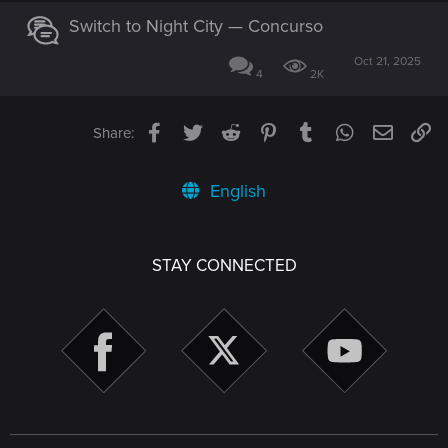
Switch to Night City — Concurso
Oct 21, 2025
4
2K
Facebook
Twitter
Reddit
Pinterest
Tumblr
WhatsApp
Email
Li
Share:
English
STAY CONNECTED