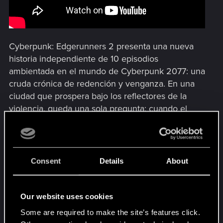
Cyberpunk: Edgerunners 2 presenta una nueva
historia independiente de 10 episodios
ambientada en el mundo de Cyberpunk 2077: una
cruda crónica de redención y venganza. En una
ciudad que prospera bajo los reflectores de la
violencia, queda una sola pregunta: cuando el
mundo está cegado por el espectáculo, ¿hasta
qué extremos hay que llegar para que tu historia
importe?
Consent
Details
About
El director Kai Ikarashi (Cyberpunk: Edgerunners,
SSSS.Gridman) aporta una visión audaz y
cinematográfica a la serie, respaldado por el
Our website uses cookies
diseñador principal de personajes Kanno Ichigo
Some are required to make the site’s features click.
(Promare, Cyberpunk: Edgerunners). A ellos se