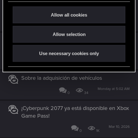
¡Ya está aquí la actualización de
c
:
PlayStation®5 Pro!
t
Allow all cookies
i
Apr 8, 2026
0
618
o
Allow selection
n
Leyendas de Night City — Un equipo para
recordar
Use necessary cookies only
Jun 11, 2026
0
768
Sobre la adquisición de vehículos
Monday at 5:02 AM
0
34
¡Cyberpunk 2077 ya está disponible en Xbox
Game Pass!
Mar 10, 2026
0
1K