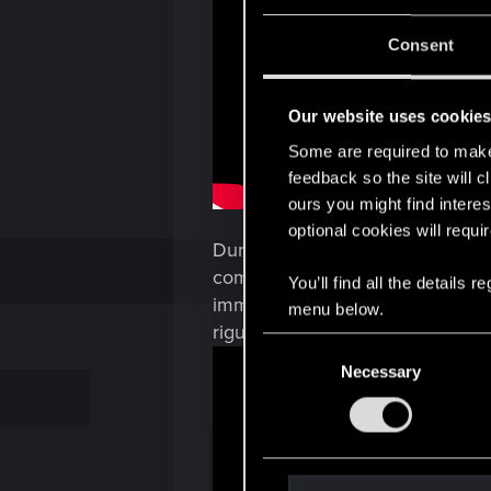
Consent
Our website uses cookie
Some are required to make 
feedback so the site will c
ours you might find interes
optional cookies will requi
Durante la Geeked Week di Netfli
commenti sullo sviluppo dello s
You’ll find all the details
immagini e concept art in antepr
menu below.
riguarderanno altri aspetti dello
C
Necessary
o
n
s
e
n