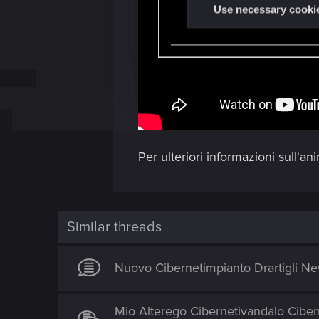
t
Use necessary cooki
S
e
l
e
c
t
i
o
Per ulteriori informazioni sull'ani
n
Similar threads
Nuovo Cibernetimpianto Drartigli N
Mio Alterego Cibernetivandalo Ciber