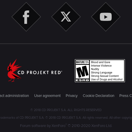
ct administration
User agreement
Privacy
Cookie Declaration
Press C
© 2018 CD PROJEKT S.A. ALL RIGHTS RESERVED
emarks of CD PROJEKT S.A. © 2018 CD PROJEKT S.A. All rights reserved. All other copyright
®
Forum software by XenForo
© 2010-2020 XenForo Ltd.