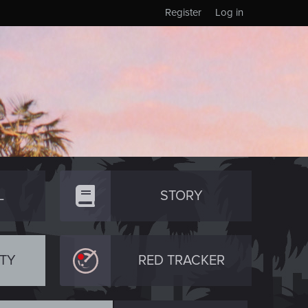
Register
Log in
L
STORY
TY
RED TRACKER