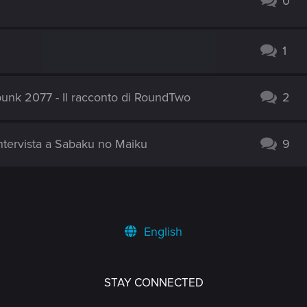
0
1
unk 2077 - Il racconto di RoundTwo
2
ntervista a Sabaku no Maiku
9
English
STAY CONNECTED