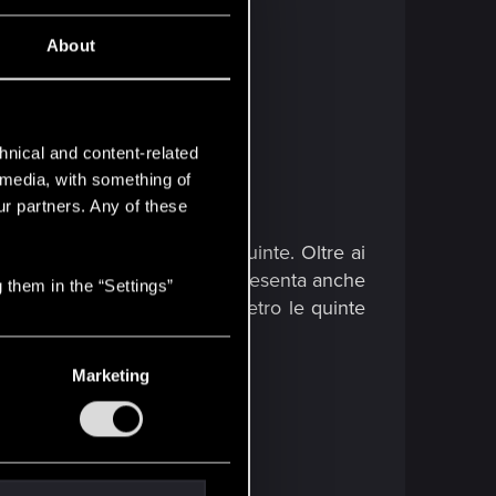
About
hnical and content-related
l media, with something of
ur partners. Any of these
 trailer e video dietro le quinte. Oltre ai
 progetto, il documentario presenta anche
 them in the “Settings”
dell'anime. I futuri video dietro le quinte
igger.​
Marketing