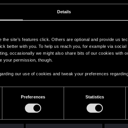
Details
s
the site’s features click. Others are optional and provide us tec
lick better with you. To help us reach you, for example via socia
ting, occasionally we might also share bits of our cookies with o
re your permission, though.
x è stato mostrato in movimento, sotto forma di un teaser
how da parte dello staff di CD PROJEKT RED coinvolto nel
 regarding our use of cookies and tweak your preferences regarding
ima, nonché una clip esclusiva e un'analisi di una scena 
 show, con ulteriori approfondimenti dai membri di Studio Tr
Preferences
Statistics