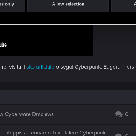
es only
Allow selection
A
me, visita il
sito ufficiale
o segui Cyberpunk: Edgerunners
ew Cyberware Draclaws
0
netiteppista Leonardo Trivellatore Cyberpunk