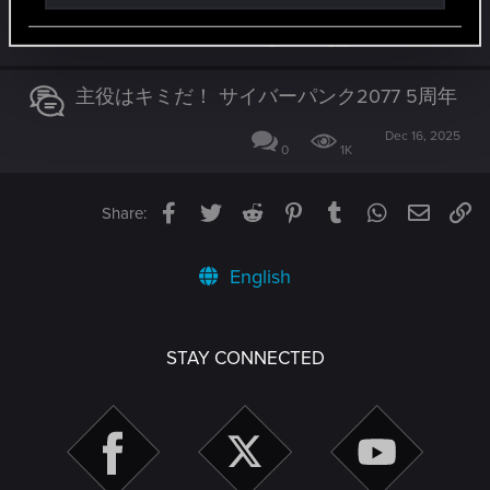
May 27, 2026
0
549
主役はキミだ！ サイバーパンク2077 5周年
Dec 16, 2025
0
1K
Facebook
Twitter
Reddit
Pinterest
Tumblr
WhatsApp
Email
Li
Share:
English
STAY CONNECTED