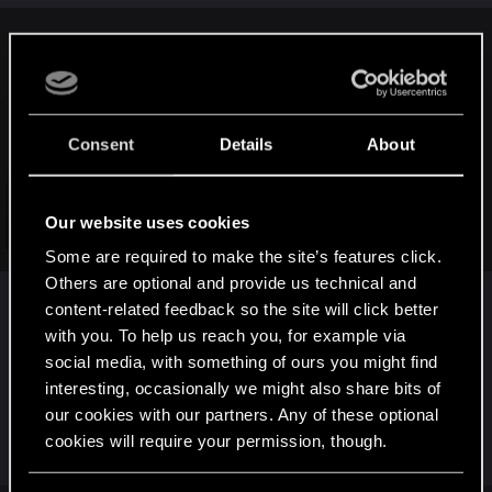
KaysEDGE said:
もう日本の攻略サイトも、動画投稿者も、全然更新してな
いね。
そろそろ見限られてるんじゃ無いの？
Consent
Details
About
いつになったらまともなゲームにするつもりですかね？
DLC 出た頃にはやってる人、少なくとも日本には殆ど居な
さそうだけど。
Our website uses cookies
YouTube で探しても、海外の動画しか無いしねー。
Click to expand...
Some are required to make the site’s features click.
あ、コロナ言い訳にするのはやめてね、オレも IT 系エンジ
Others are optional and provide us technical and
ニアだけど、特にスケ遅らせてないから、
content-related feedback so the site will click better
もしコロナのせいで、って言うんなら、自分たちの能力不
既読も少ないし、コメも付かないし、もう実質
with you. To help us reach you, for example via
足で、って言ってるのと同義だから。
終了って事でいいですかね？
social media, with something of ours you might find
やる気があるなら、せめて現状の報告や、予定
interesting, occasionally we might also share bits of
なんかをキチンと提示して貰いたいもんです
our cookies with our partners. Any of these optional
ね。
cookies will require your permission, though.