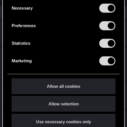
You’ll find all the details regarding our use of cookies
C
and tweak your preferences regarding them in the
Necessary
o
Similar threads
“Settings” menu below.
n
s
Preferences
「主役はキミだ！」A Crew to Remember
e
n
Jun 10, 2026
0
422
t
Statistics
S
アニメ『サイバーパンク: エッジランナーズ
e
Marketing
2』公式ティーザー2公開
l
e
Jun 29, 2026
0
463
c
t
Allow all cookies
Project R.O.A.C.H. 登場
i
o
Apr 2, 2026
1
722
Allow selection
n
『ウィッチャー3 ワイルドハント 追憶の調
Use necessary cookies only
べ』発表