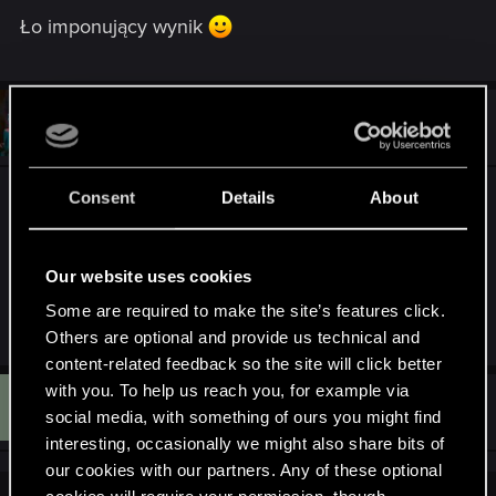
Ło imponujący wynik
#6
rafal12322
Mentor
Dec 6, 2012
Consent
Details
About
U mnie jeszcze tylko Wieśka brakuje na xboxie,
bo na gogu siedzą oba, w pudełkach tak samo
oraz na steamie podczas ostatniej jesienniej
Our website uses cookies
wyprzedaży kupiłem brakującego do kolekcji W2 i
również mam oba.
Some are required to make the site’s features click.
Others are optional and provide us technical and
content-related feedback so the site will click better
with you. To help us reach you, for example via
B
#7
BialyWilk
Forum veteran
social media, with something of ours you might find
Dec 6, 2012
interesting, occasionally we might also share bits of
our cookies with our partners. Any of these optional