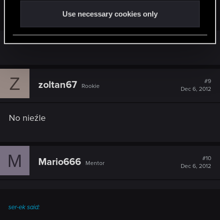
developerów z zachodu w imię Allaha
/>
Use necessary cookies only
Triss w burce... hmmm xD
Z
#9
zoltan67
Rookie
Dec 6, 2012
No nieźle
M
#10
Mario666
Mentor
Dec 6, 2012
ser-ek said: