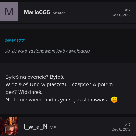
M
#12
Mario666
Mentor
Dec 6, 2012
ser-ek said:
Ja się tylko zastanawiam jakby wyglądała.
Byłeś na evencie? Byłeś.
Widziałeś Und w płaszczu i czapce? A potem
bez? Widziałeś.
No to nie wiem, nad czym się zastanawiasz.
#13
I_w_a_N
VIP
Dec 6, 2012