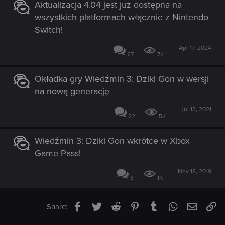
Aktualizacja 4.04 jest już dostępna na
wszystkich platformach włącznie z Nintendo
Switch!
Apr 17, 2024
27
7K
Okładka gry Wiedźmin 3: Dziki Gon w wersji
na nową generację
Jul 13, 2021
22
5K
Wiedźmin 3: Dziki Gon wkrótce w Xbox
Game Pass!
Nov 18, 2019
3
1K
Facebook
Twitter
Reddit
Pinterest
Tumblr
WhatsApp
Email
Li
Share: