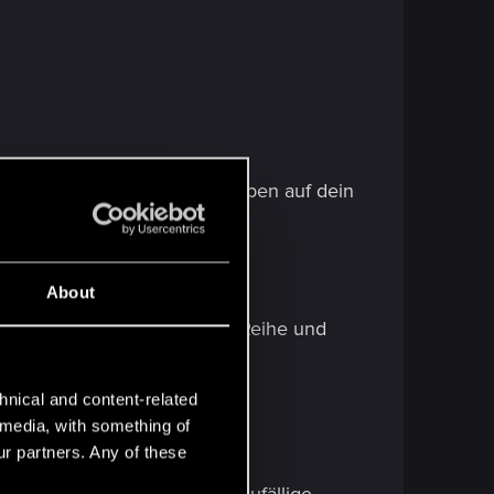
und lege die gewählte Karte oben auf dein
About
eneffekt in einer beliebigen Reihe und
hnical and content-related
l media, with something of
ur partners. Any of these