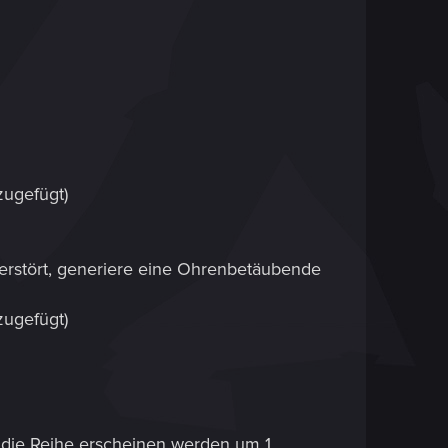
zugefügt)
Zerstört, generiere eine Ohrenbetäubende
zugefügt)
 in die Reihe erscheinen werden um 1