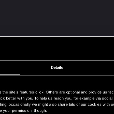
inem Statdeck aus, Generiere eine Kopie. spiele sie aus 
Details
einer Reihe mit Wettereffekt liegen, Verschiebe den Reih
s
the site’s features click. Others are optional and provide us tec
lick better with you. To help us reach you, for example via socia
ting, occasionally we might also share bits of our cookies with o
 Reihe für 3 runden Seuche.
re your permission, though.