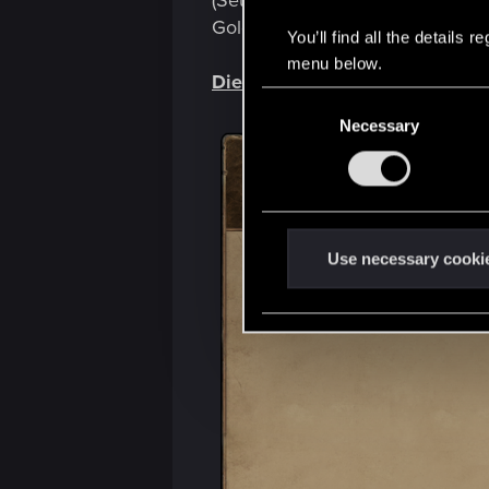
(Seuche: In dieser Reihe können
Goldkarte in eine anderen Reihe
You’ll find all the details
menu below.
Die Neuen Karten:
C
Necessary
o
n
s
e
n
t
Use necessary cooki
S
e
l
e
c
t
i
o