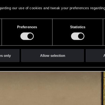
 keine Goldkarten gespielt werden. Am Zugende des Karte
)
 regarding our use of cookies and tweak your preferences regarding
Preferences
Statistics
es only
Allow selection
A