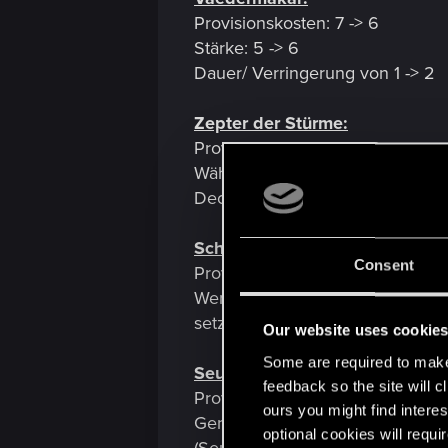
Provisionskosten: 7 -> 6
Stärke: 5 -> 6
Dauer/ Verringerung von 1 -> 2
Zepter der Stürme:
Provisionskosten: 6 -> 8
Wähle einen Wettereffekte in de
Deck.
Schneeschmerze:
Consent
Provisionskosten: 4 -> 5
Wenn mindestens 3 Einheiten in 
setzte die Dauer zurück
Our website uses cookie
Some are required to make 
Seuche:
feedback so the site will c
Provisionskosten: 5 -> 6
ours you might find interes
Generiere in einer gegnerischen
optional cookies will requi