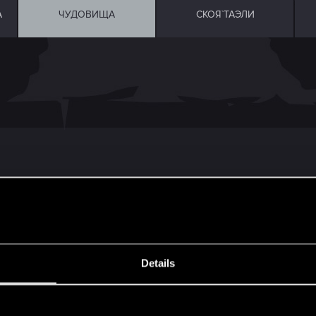
А
ЧУДОВИЩА
СКОЯ`ТАЭЛИ
рал дикой охотой? Я сейчас играю этой, пока не плохо.
Details
 29 карт, если ты ее не сможешь крутить и многие ка
s