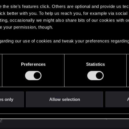
 там весь смысл в том, что каждая карта призывает дру
the site’s features click. Others are optional and provide us tec
lick better with you. To help us reach you, for example via socia
чень. Тупо не хватает чутка силы, буквально тут 1 си
ting, occasionally we might also share bits of our cookies with o
re your permission, though.
 regarding our use of cookies and tweak your preferences regarding
Preferences
Statistics
игры «Ведьмак 3: Дикая Охота»
9
7
es only
Allow selection
A
едьмак 3: Дикая Охота" от Dark
1
!