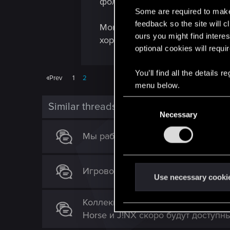
фольтест с 37 картами, там да,
Some are required to make 
feedback so the site will c
Монстры на морозе как-то не о
ours you might find interes
хорош.
optional cookies will requi
You’ll find all the details
Prev
1
2
menu below.
C
Similar threads
Necessary
o
n
Мы работаем над редактором для 
s
e
n
Игровой дизайн ГВИНТА. Баланс
t
Use necessary cooki
S
e
Коллекционные фигурки из игры "В
l
Horse и J!NX скоро будут доступны
e