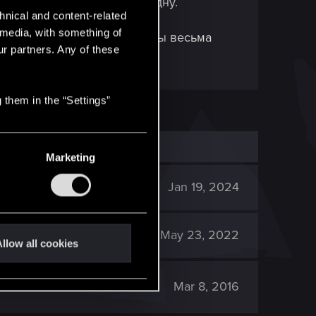
гую карту, а иногда и не одну.
hnical and content-related
l media, with something of
лу отряду, там другую и он бы весьма
ur partners. Any of these
 them in the “Settings”
Marketing
5K
Jan 19, 2024
3K
May 23, 2022
llow all cookies
671
Mar 8, 2016