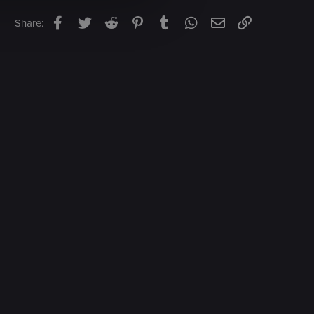
Facebook
Twitter
Reddit
Pinterest
Tumblr
WhatsApp
Email
Link
Share: