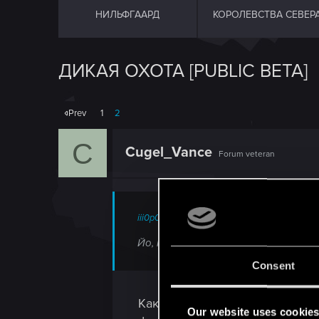
НИЛЬФГААРД
КОРОЛЕВСТВА СЕВЕР
ДИКАЯ ОХОТА [PUBLIC BETA]
Prev
1
2
C
Cugel_Vance
Forum veteran
iii0p0x;n9460491 said:
Йо, кто нибудь после обновления иг
Consent
Какой смысл делать колоду из
Our website uses cookie