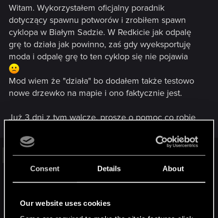
Witam. Wykorzystałem oficjalny poradnik
dotyczący spawnu potworów i zrobiłem spawn
cyklopa w Białym Sadzie. W Redkicie jak odpalę
grę to działa jak powinno, zaś gdy wyeksportuję
moda i odpalę grę to ten cyklop się nie pojawia
Mod wiem że "działa" bo dodałem także testowo
nowe drzewko na mapie i ono faktycznie jest.
Już 3 dni z tym walczę, proszę o pomoc co robię
nie tak, nagrałem także filmy jak to wygląda
Redkit.mp4 and 2 other files
Consent
Details
About
Visit this link to download: Redkit.mp4 and 2 other files
Our website uses cookies