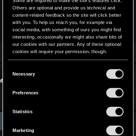
Some are required to make the site’s features click.
Others are optional and provide us technical and
content-related feedback so the site will click better
with you. To help us reach you, for example via
social media, with something of ours you might find
files.fm
interesting, occasionally we might also share bits of
our cookies with our partners. Any of these optional
Last edited:
May 26, 2024
cookies will require your permission, though.
You’ll find all the details regarding our use of cookies
C
#2
and tweak your preferences regarding them in the
internator69
Necessary
o
Fresh user
Jul 23, 2024
“Settings” menu below.
n
s
Preferences
rozwiązałeś problem?
e
n
t
Statistics
S
#3
mskant
Fresh user
Jul 25, 2024
e
Marketing
l