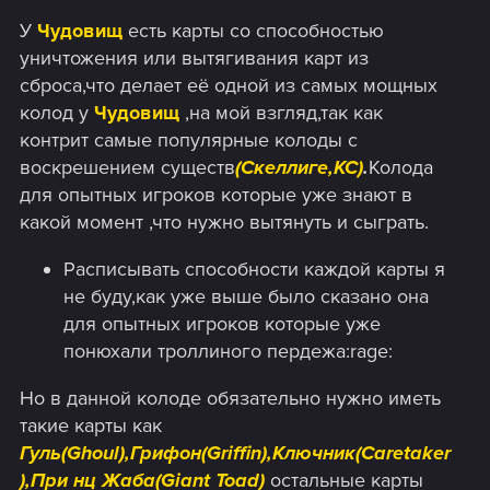
У
Чудовищ
есть карты со способностью
уничтожения или вытягивания карт из
сброса,что делает её одной из самых мощных
колод у
Чудовищ
,на мой взгляд,так как
контрит самые популярные колоды с
воскрешением существ
(Скеллиге,КС)
.
Колода
для опытных игроков которые уже знают в
какой момент ,что нужно вытянуть и сыграть.
Расписывать способности каждой карты я
не буду,как уже выше было сказано она
для опытных игроков которые уже
понюхали троллиного пердежа:rage:
Но в данной колоде обязательно нужно иметь
такие карты как
Гуль(Ghoul),Грифон(Griffin),Ключник(Caretaker
),При нц Жаба(Giant Toad)
остальные карты