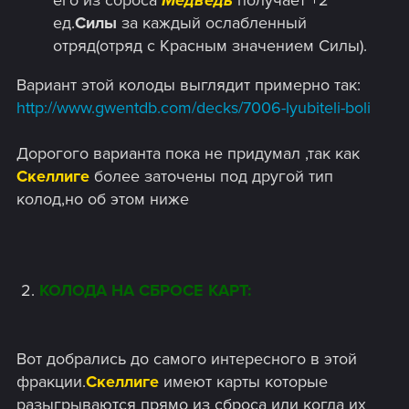
его из сброса
Медведь
получает +2
ед.
Силы
за каждый ослабленный
отряд(отряд с Красным значением Силы).
Вариант этой колоды выглядит примерно так:
http://www.gwentdb.com/decks/7006-lyubiteli-boli
Дорогого варианта пока не придумал ,так как
Скеллиге
более заточены под другой тип
колод,но об этом ниже
​ 2.
КОЛОДА НА СБРОСЕ КАРТ:
Вот добрались до самого интересного в этой
фракции.
Скеллиге
имеют карты которые
разыгрываются прямо из сброса или когда их