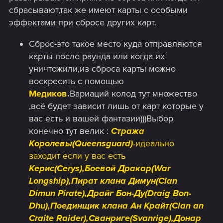
сбрасывают,так же имеют карты с особыми
эффектами при сбросе других карт.
Сброс-это такое место куда отправляются
карты после раунда или когда их
уничтожили,из сброса карты можно
воскресить с помощью
Медиков
.
Вариаций колод тут множество
,всё будет зависит лишь от карт которые у
вас есть и вашей фантазии)))Выбор
конечно тут велик :
Стража
Королевы(Queensguard)
-идеально
заходит если у вас есть
Керис(Cerys),Боевой Дракар(War
Longship),Пират клана Димун(Clan
Dimun Pirate),Драйг Бон-Ду(Draig Bon-
Dhu),Поединщик клана Ан Крайт(Clan an
Craite Raider),Сванриге(Svanrige),Донар