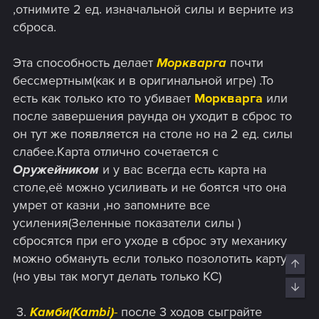
,отнимите 2 ед. изначальной силы и верните из
сброса.
Эта способность делает
Моркварга
почти
бессмертным(как и в оригинальной игре) .То
есть как только кто то убивает
Моркварга
или
после завершения раунда он уходит в сброс то
он тут же появляется на столе но на 2 ед. силы
слабее.Карта отлично сочетается с
Оружейником
и у вас всегда есть карта на
столе,её можно усиливать и не боятся что она
умрет от казни ,но запомните все
усиления(Зеленные показатели силы )
сбросятся при его уходе в сброс эту механику
можно обмануть если только позолотить карту
Top
(но увы так могут делать только КС)
Bott
​ 3.
Камби(Kambi)
-
после 3 ходов сыграйте