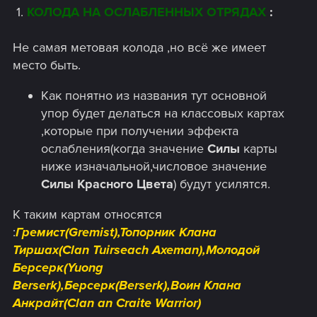
​ 1.
КОЛОДА НА ОСЛАБЛЕННЫХ ОТРЯДАХ
:
Не самая метовая колода ,но всё же имеет
место быть.
Как понятно из названия тут основной
упор будет делаться на классовых картах
,которые при получении эффекта
ослабления(когда значение
Силы
карты
ниже изначальной,числовое значение
Силы Красного Цвета
) будут усилятся.
К таким картам относятся
:
Гремист(Gremist),Топорник Клана
Тиршах(Clan Tuirseach Axeman),Молодой
Берсерк(Yuong
Berserk),Берсерк(Berserk),Воин Клана
Анкрайт(Clan an Craite Warrior)