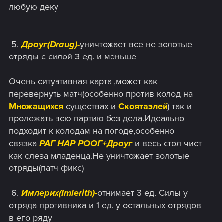
любую деку
​ 5.
Драуг(Draug)-
уничтожает все не золотые
отряды с силой 3 ед. и меньше
Очень ситуативная карта ,может как
перевернуть матч(особенно против колод на
Множащихся
существах и
Скоятаэлей
) так и
пролежать всю партию без дела.Идеально
подходит к колодам на погоде,особенно
связка
РАГ НАР РООГ+Драуг
и весь стол чист
как слеза младенца.Не уничтожает золотые
отряды(патч фикс)
​ 6.
Имлерих(Imlerith)-
отнимает 3 ед. Силы у
отряда противника и 1 ед. у остальных отрядов
в его ряду