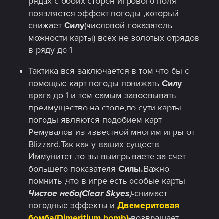
рядах с обоих сторон игрового поля
появляется эффект погоды ,который
снижает
Силу
(числовой показатель
можности карты) всех не золотых отрядов
в ряду до 1
Тактика вся заключается в том что бы с
помощью карт погоды понижать
Силу
врага до 1 и тем самым завоевывать
преимущество на столе,по сути карты
погоды являются подобием карт
Ремувалов из известной многим игры от
Blizzard.Так как у ваших существ
Иммунитет ,то вы выигрываете за счет
большего показателя
Силы.
Важно
помнить ,что в игре есть особые карты
Чистое небо(Clear Skyes)
-
снимает
погодные эффекты и
Двемеритовая
бомба(Dimeritium bomb)
-
возвращает