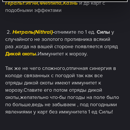
Геральт:Игни,Филлипа,Казнь
и др карт с
подобными эффектами
​ 2.
Нитраль(Nithral)
-
отнимите по 1 ед.
Силы
у
случайного не золотого противника всякий
раз ,когда на вашей стороне появляется отряд
Дикой охоты
.
Иммунитет к морозу.
Так же не чего сложного,отличная синергия в
колоде связанных с погодой так как все
отряды дикой охоты имеют иммунитет к
морозу.Ставите его потом отряды дикой
охоты,желательно что-бы погоды на поле было
по больше,ведь не забываем , под погодными
явлениями у карт без иммунитета 1 ед Силы!