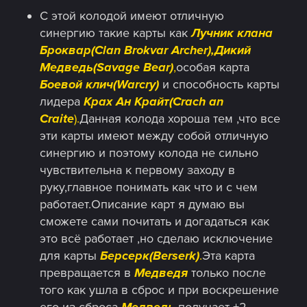
С этой колодой имеют отличную
синергию такие карты как
Лучник клана
Броквар(Clan Brokvar Archer),Дикий
Медведь(Savage Bear)
,
особая карта
Боевой клич(Warcry)
и способность карты
лидера
Крах Ан Крайт(Crach an
Craite
).
Данная колода хороша тем ,что все
эти карты имеют между собой отличную
синергию и поэтому колода не сильно
чувствительна к первому заходу в
руку,главное понимать как что и с чем
работает.Описание карт я думаю вы
сможете сами почитать и догадаться как
это всё работает ,но сделаю исключение
для карты
Берсерк(Berserk)
.
Эта карта
превращается в
Медведя
только после
того как ушла в сброс и при воскрешение