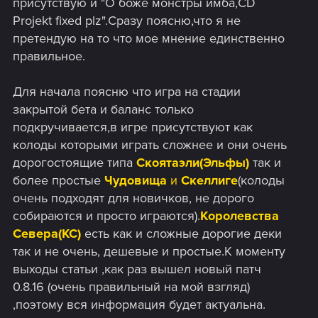
присутствую и "О боже монстры имба,CD
Projekt fixed plz".Сразу поясню,что я не
претендую на то что мое мнение единственно
правильное.
Для начала поясню что игра на стадии
закрытой бета и баланс только
подкручивается,в игре присутствуют как
колоды которыми играть сложнее и они очень
дорогостоящие типа
Скоятаэли(Эльфы)
так и
более простые
Чудовища
и
Скеллиге
(колоды
очень подходят для новичков, не дорого
собираются и просто играются).
Королевства
Севера(КС)
есть как и сложные дорогие деки
так и не очень, дешевые и простые.К моменту
выходы статьи ,как раз вышел новый патч
0.8.16 (очень правильный на мой взгляд)
,поэтому вся информация будет актуальна.