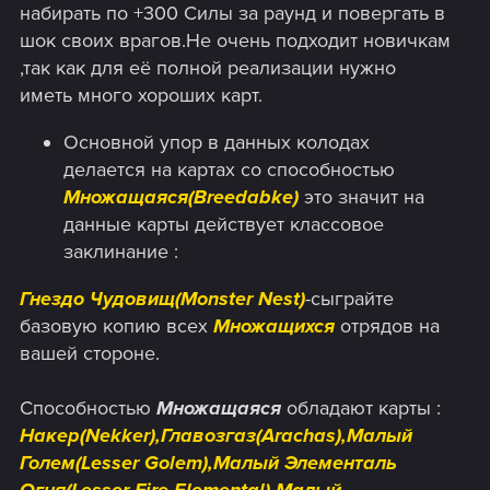
набирать по +300 Силы за раунд и повергать в
шок своих врагов.Не очень подходит новичкам
,так как для её полной реализации нужно
иметь много хороших карт.
Основной упор в данных колодах
делается на картах со способностью
Множащаяся(Breedabke)
это значит на
данные карты действует классовое
заклинание :
Гнездо Чудовищ(Monster Nest)
-сыграйте
базовую копию всех
Множащихся
отрядов на
вашей стороне.
Способностью
Множащаяся
обладают карты :
Накер(Nekker),Главозгаз(Arachas),Малый
Голем(Lesser Golem),Малый Элементаль