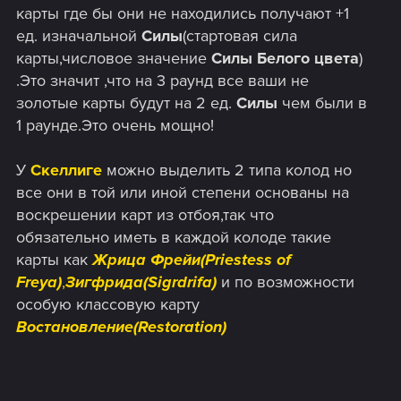
карты где бы они не находились получают +1
ед. изначальной
Силы
(стартовая сила
карты,числовое значение
Силы Белого цвета
)
.Это значит ,что на 3 раунд все ваши не
золотые карты будут на 2 ед.
Силы
чем были в
1 раунде.Это очень мощно!
У
Скеллиге
можно выделить 2 типа колод но
все они в той или иной степени основаны на
воскрешении карт из отбоя,так что
обязательно иметь в каждой колоде такие
карты как
Жрица Фрейи(Priestess of
Freya)
,
Зигфрида(Sigrdrifa)
и по возможности
особую классовую карту
Востановление(Restoration)