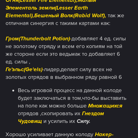
Огня(Lesser Fire Elemental),Малый
Элементаль земли(Lesser Earth
Elemental),Бешеный Волк(Rabid Wolf),
так же
отличная синергия с такими картами как:
Гром(Thunderbolt Potion)
-
добавляет 4 ед. силы
не золотому отряду и всем его копиям на той
же стороне если это ведьмак то добавляет 6
ед. силы ,
Ге'эльс(Ge'els)
-лидер,делает силу всех не
золотых отрядов в выбранном ряду равной 6
Весь игровой процесс на данной колоде
будет заключаться в том,что-бы выставить
на поле как можно больше
Множащихся
отрядов ,скопировать их
Гнездом
Чудовищ
и усилить их
Силу.
Хорошо усиливает данную колоду
Накер-