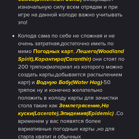
изначальную силу всем отрядам и при
игре на данной колоде важно учитывать
это!
Колода сама по себе не сложная и не
очень затратная,достаточно иметь по
мимо
Погодных карт
,
Лешего(Woodland
Spirit),Карантира(Caranthir)
они стоят по
200 тряпок(материал из которого можно
создать карты,добывается распылением
карт) и
Водную Бабу(Water Hag)
-50
тряпок ну и конечно желательно
положить в колоду карты для зачистки
стола такие как
Землетрясение,На
куски(Lacerate),Эпидемия(Epidemic)
.Со
временем у вас появятся более
вариативные погодные карты ,но для
старта хватит и обычных