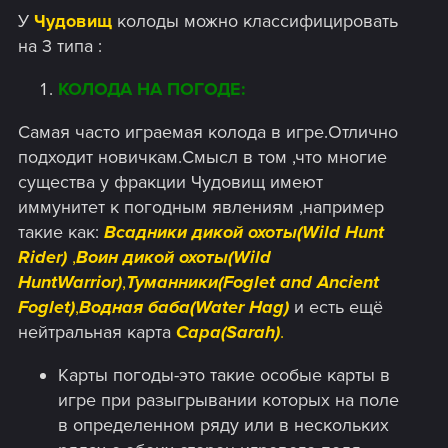
У
Чудовищ
колоды можно классифицировать
на 3 типа :
КОЛОДА НА ПОГОДЕ:
Самая часто играемая колода в игре.Отлично
подходит новичкам.Смысл в том ,что многие
существа у фракции Чудовищ имеют
иммунитет к погодным явлениям ,например
такие как:
Всадники дикой охоты(Wild Hunt
Rider)
,
Воин дикой охоты(Wild
HuntWarrior)
,
Туманники(Foglet and Ancient
Foglet)
,
Водная баба(Water Hag)
и есть ещё
нейтральная карта
Сара(Sarah)
.
Карты погоды-это такие особые карты в
игре при разыгрывании которых на поле
в определенном ряду или в нескольких