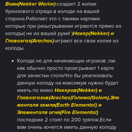
Воин(Nekker Warior)
-
создает 2 копии
бронзового отряда в колоде на вашей
стороне.Работает это с такими картами
которые при разыгрывании играются прямо из
колоды( не из вашей руки! )
Накер(Nekker) и
Главозгаз(Arachas)
-
играют все свои копии из
колоды.
Колода не для начинающих игроков ,так
как обычно просто проигрывает 1 карте
для зачистки стола.Что бы реализовать
данную колоду на максимум нужно будет
иметь по мимо
Накеров(Nekker) и
Главозгазов(Arachas)Голема(Golem),Эле
менталя земли(Earth Elemental) и
Элементаля огня(Fire Elemental)
последние 2 стоят по 200 тряпок.Если
вам очень хочется иметь данную колоду