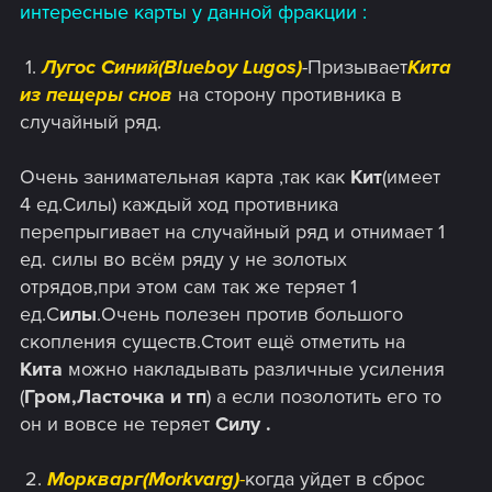
интересные карты у данной фракции :
​ 1.
Лугос Синий(Blueboy Lugos)
-Призывает
Кита
из пещеры снов
на сторону противника в
случайный ряд.
Очень занимательная карта ,так как
Кит
(имеет
4 ед.Силы) каждый ход противника
перепрыгивает на случайный ряд и отнимает 1
ед. силы во всём ряду у не золотых
отрядов,при этом сам так же теряет 1
ед.С
илы
.Очень полезен против большого
скопления существ.Стоит ещё отметить на
Кита
можно накладывать различные усиления
(
Гром,Ласточка и тп
) а если позолотить его то
он и вовсе не теряет
Силу .
​ 2.
Моркварг(Morkvarg)
-
когда уйдет в сброс