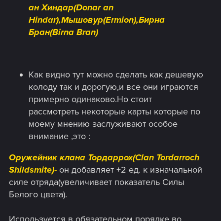
ан Хиндар(Donar an
Hindar),Мышовур(Ermion),Бирна
Бран(Birna Bran)
Как видно тут можно сделать как дешевую
колоду так и дорогую,и все они играются
примерно одинаково.Но стоит
рассмотреть некоторые карты которые по
моему мнению заслуживают особое
внимание ,это :
Оружейник клана Тордаррох(Clan Tordarroch
Shildsmite)
-
он добавляет +2 ед. к изначальной
силе отряда(увеличивает показатель Силы
Белого цвета).
Используется в обязательном порядке во