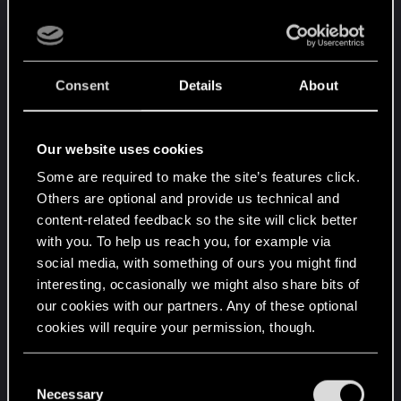
стартовую руку иметь
Принца жабу ,Беса
и
Гулю.
Для хорошей реализации
потребуется много дорогих карт,ну в
принципе не чего нового))))
Consent
Details
About
Вот такой декой я играю сейчас :
http://www.gwentdb.com/decks/6957-the-hunger-
Our website uses cookies
games
Some are required to make the site’s features click.
Others are optional and provide us technical and
content-related feedback so the site will click better
with you. To help us reach you, for example via
social media, with something of ours you might find
interesting, occasionally we might also share bits of
our cookies with our partners. Any of these optional
cookies will require your permission, though.
You’ll find all the details regarding our use of cookies
C
and tweak your preferences regarding them in the
Necessary
o