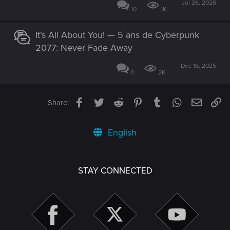
Jul 26, 2026
10
1K
It’s All About You! — 5 ans de Cyberpunk
2077: Never Fade Away
Dec 16, 2025
0
2K
Facebook
Twitter
Reddit
Pinterest
Tumblr
WhatsApp
Email
Li
Share:
English
STAY CONNECTED