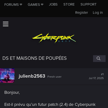
JOBS
STORE
SUPPORT
FORUMS
GAMES
Register
Log in
DS ET MAISONS DE POUPÉES
#1
julienb2563
Fresh user
Jul 17, 2025
Bonjour,
Est-il prévu qu’un futur patch (2.4) de Cyberpunk