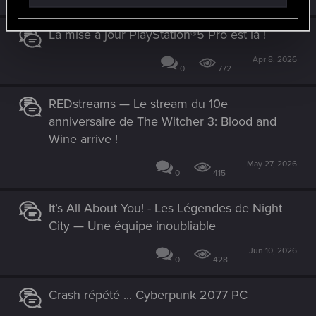
La mise à jour PlayStation®5 Pro est là !
Apr 8, 2026
0
772
REDstreams — Le stream du 10e
anniversaire de The Witcher 3: Blood and
Wine arrive !
May 27, 2026
0
415
It’s All About You! - Les Légendes de Night
City — Une équipe inoubliable
Jun 10, 2026
0
428
Crash répété ... Cyberpunk 2077 PC