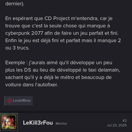
dernier).
En espérant que CD Project m'entendra, car je
trouve que c'est la seule chose qui manque à
cyberpunk 2077 afin de faire un jeu parfait et fini.
Enfin le jeu est déjà fini et parfait mais il manque 2
ou 3 trucs.
Exemple : j'aurais aimé qu'il développe un peu
plus les DS au lieu de développé le taxi delamain,
sachant qu'il y a déjà le métro et beaucoup de
voiture dans l'autofixer.
R
LordofRivia
e
a
c
t
#2
LeKill3rFou
Mentor
i
Jul 23, 2025
o