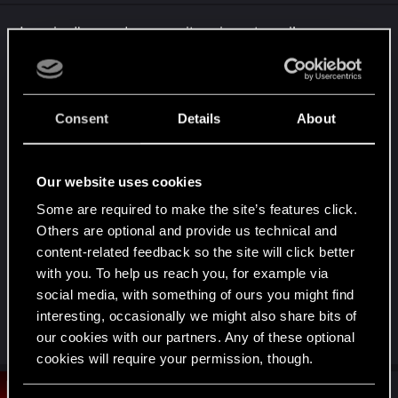
n
s
Je suis d'accord, ça serait vraiment cool!
:
Mais le gros problème, c'est que ces BDs existe
pas.... Et que contrairement à la conduite auto ou
les taxi Delamain, le problème c'est qu'à moins se
Consent
Details
About
se contenter de BD "muette", pour les créer, il
faudrait enregistrer les dialogues et ça, ça coute
très cher. Encore plus quand on sait que le jeu est
Our website uses cookies
dispo dans 11 langues.
C'est pas pour rien qu'il n'y a pas eu de contenu
Some are required to make the site’s features click.
nécessitant du doublage ajouté dans les dernières
Others are optional and provide us technical and
content-related feedback so the site will click better
mises à jours. D'ailleurs même les rendez vous
with you. To help us reach you, for example via
avec les romances, c'est des dialogues qui
social media, with something of ours you might find
existaient déjà dans le jeu et qui ont été réutilisé
interesting, occasionally we might also share bits of
(aucune nouvelle ligne de dialogue)
our cookies with our partners. Any of these optional
cookies will require your permission, though.
#3