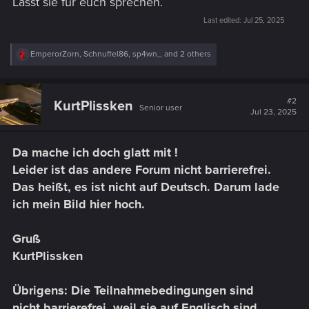
Lasst sie für euch sprechen.
Last edited:
Jul 25, 2025
R
EmperorZorn
,
Schnuffel86
,
sp4wn_
and 2 others
e
a
c
t
#2
KurtPlissken
Senior user
i
Jul 23, 2025
o
n
s
Da mache ich doch glatt mit !
:
Leider ist das andere Forum nicht barrierefrei.
Das heißt, es ist nicht auf Deutsch. Darum lade
ich mein Bild hier hoch.
Gruß
KurtPlissken
Übrigens: Die Teilnahmebedingungen sind
nicht barrierefrei, weil sie auf Englisch sind.