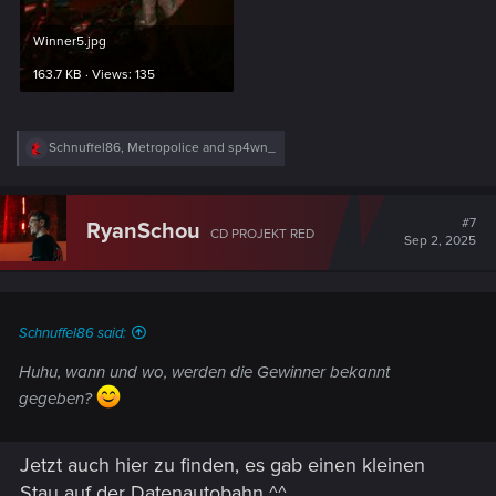
Winner5.jpg
163.7 KB · Views: 135
R
Schnuffel86
,
Metropolice
and
sp4wn_
e
a
c
t
#7
RyanSchou
CD PROJEKT RED
i
Sep 2, 2025
o
n
s
:
Schnuffel86 said:
Huhu, wann und wo, werden die Gewinner bekannt
gegeben?
Jetzt auch hier zu finden, es gab einen kleinen
Stau auf der Datenautobahn ^^