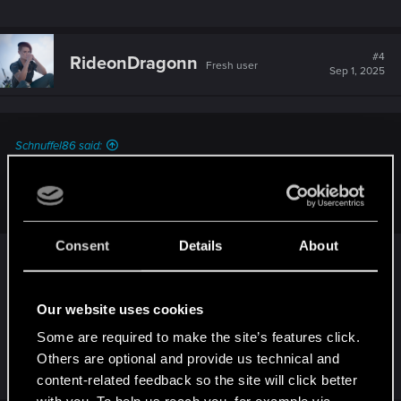
#4
RideonDragonn
Fresh user
Sep 1, 2025
Schnuffel86 said:
Huhu, wann und wo, werden die Gewinner bekannt
gegeben?
Consent
Details
About
Schau mal auf der englischen Forumseite zum
Contest da sind die Gewinner bekannt gegeben
mit ihren Motiven, falls du das noch nicht entdeckt
Our website uses cookies
hast
Some are required to make the site’s features click.
Others are optional and provide us technical and
R
Schnuffel86
content-related feedback so the site will click better
e
a