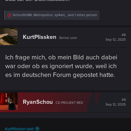
R
Schnuffel86
,
Metropolice
,
sp4wn_
and 1 other person
e
a
c
t
#8
KurtPlissken
Senior user
i
Sep 12, 2025
o
n
s
Ich frage mich, ob mein Bild auch dabei
:
war oder ob es ignoriert wurde, weil ich
es im deutschen Forum gepostet hatte.
#9
RyanSchou
CD PROJEKT RED
Sep 12, 2025
KurtPlissken said: