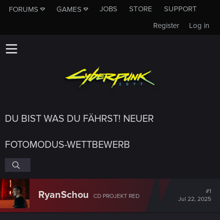
JOBS
STORE
SUPPORT
FORUMS
GAMES
Register
Log in
DU BIST WAS DU FÄHRST! NEUER
FOTOMODUS-WETTBEWERB
#1
RyanSchou
CD PROJEKT RED
Jul 22, 2025