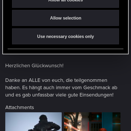
i
o
Die 5 besten Fotos wurden eingesendet von:
Allow selection
n
- Raventhlete
- risingaanxiety
- mmesha
Use necessary cookies only
- HENESJAM
- dancantsleep
Herzlichen Glückwunsch!
Danke an ALLE von euch, die teilgenommen
haben. Es hängt auch immer vom Geschmack ab
und es gab unfassbar viele gute Einsendungen!
Attachments