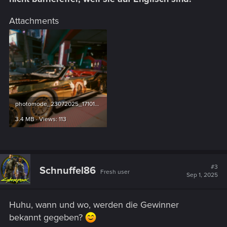
Attachments
photomode_23072025_171016.png
3.4 MB · Views: 113
#3
Schnuffel86
Fresh user
Sep 1, 2025
Huhu, wann und wo, werden die Gewinner
bekannt gegeben?