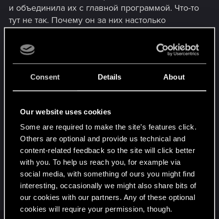
и объединила их с главной программой. Что-то
тут не так. Почему он за них настолько
переживал? Это же программы! И кроме того,
некоторые из них пытались меня (нас) убить! 2)
Откуда он знает, что за перезаписыванием
мозгов четы Пералез стоят НЕ люди?
Consent
Details
About
Не знаю почему, но мне кажется, что
Сильверхенд вероятно связан с Мистером
Голубоглазым. И выбрав себе концовку
Our website uses cookies
Солнце, меня не покидает ощущение
Some are required to make the site’s features click.
захлопнувшейся ловушки. Меня отправляют в
Others are optional and provide us technical and
Хрустальный дворец. Так же, как в 2023м
content-related feedback so the site will click better
(вроде бы), туда направляли Альт. И обе мы
with you. To help us reach you, for example via
связаны с Сильверхендом.
social media, with something of ours you might find
interesting, occasionally we might also share bits of
R
AlexTa
our cookies with our partners. Any of these optional
e
cookies will require your permission, though.
a
c