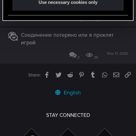
Use necessary cookies only
по-настоящему живым? (интервью)
Jul 10, 2025
0
1K
Соединение потеряно или я проклят
игрой
Nov 17, 2025
2
3K
Facebook
Twitter
Reddit
Pinterest
Tumblr
WhatsApp
Email
Li
Share:
English
STAY CONNECTED