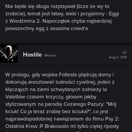
Nie będe się długo rozpisywał (licze że wy to
zrobicie), temat jest łatwy, lekki i przyjemny - Eggi
z Wiedźmina 2. Napoczątek chyba najbardziej
powszechny egg z assasina creed'a.
#2
Hostile
Mentor
Aug 2, 2011
W prologu, gdy wojska Foltesta plądrują domy i
dokonują aresztowań ludności cywilnej, jeden z
klęcząych na ziemi schwytanych żołnieży la
Valettów czasem krzyczy, głosem jakby
stylizowanym na parodię Cezarego Pazury: "Mój
kciuk! Co ja teraz zrobię bez kciuka?", co jest
najprawdopodobniej nawiązaniem do filmu Psy 2:
Ostatnia Krew ;P Brakowało mi tylko ciętej riposty