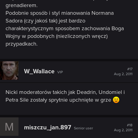
grenadierem.
Podobnie sposób i styl mianowania Normana
Sadora (czy jakoś tak) jest bardzo
charakterystycznym sposobem zachowania Boga
Wojny w podobnych (niezliczonych wręcz)
przypadkach.
#17
W_Wallace
VIP
Aug 2, 2011
Nicki moderatorów takich jak Deadrin, Undomiel i
Petra Sile zostały sprytnie upchnięte w grze
M
#18
miszczu_jan.897
Senior user
Aug 2, 2011