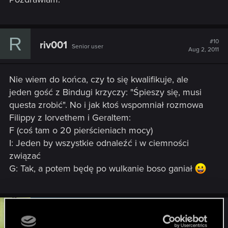
R
#10
riv001
Senior user
Aug 2, 2011
Nie wiem do końca, czy to się kwalifikuje, ale
jeden gość z Bindugi krzyczy: "Śpieszy się, musi
questa zrobić". No i jak ktoś wspomniał rozmowa
Filippy z Iorvethem i Geraltem:
F (coś tam o 20 pierścieniach mocy)
I: Jeden by wszystkie odnaleźć i w ciemności
związać
G: Tak, a potem będę po wulkanie boso ganiał
#11
zi3lona
Moderator
Aug 2, 2011