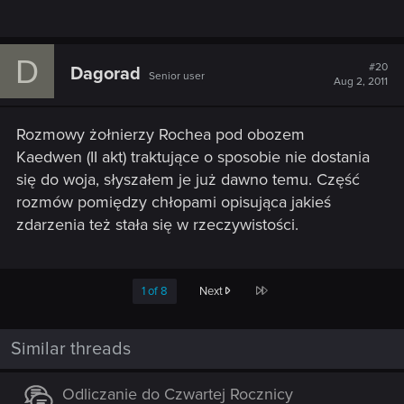
D
#20
Dagorad
Senior user
Aug 2, 2011
Rozmowy żołnierzy Rochea pod obozem
Kaedwen (II akt) traktujące o sposobie nie dostania
się do woja, słyszałem je już dawno temu. Część
rozmów pomiędzy chłopami opisująca jakieś
zdarzenia też stała się w rzeczywistości.
Last
1 of 8
Next
Similar threads
Odliczanie do Czwartej Rocznicy