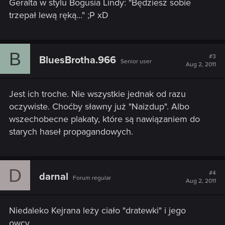
Geralta w stylu Bogusia Lindy: "Będziesz sobie
trzepał lewą ręką..." ;P xD
B
#3
BluesBrotha.966
Senior user
Aug 2, 2011
Jest ich troche. Nie wszystkie jednak od razu
oczywiste. Choćby sławny już "Naizdup". Albo
wszechobecne plakaty, które są nawiązaniem do
starych haseł propagandowych.
D
#4
darnal
Forum regular
Aug 2, 2011
Niedaleko Kejrana leży ciało "dratewki" i jego
owcy.