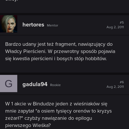
#5
hertores
Mentor
Aug 2, 2011
Bardzo udany jest też fragment, nawiązujący do
Władcy Pierścieni. W przewrotny sposób pojawia
się kwestia pierścieni i bosych stóp hobbitów.
G
#6
gadula94
Rookie
Aug 2, 2011
W 1 akcie w Bindudze jeden z wieśniaków się
mnie zapytał "a osiem tysięcy orenów to kryzys
zeżarł?" czybży nawiązanie do epilogu
pierwszego Wieśka?