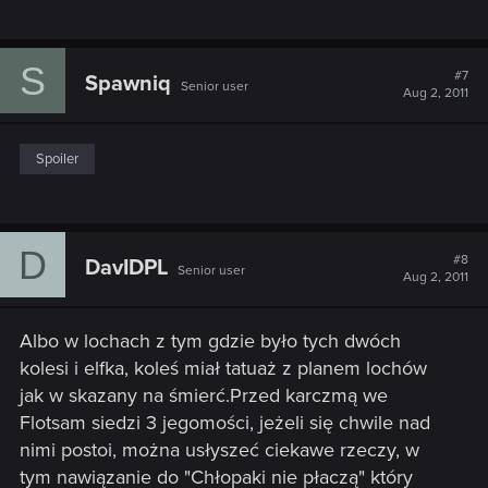
S
#7
Spawniq
Senior user
Aug 2, 2011
Spoiler
D
#8
DavIDPL
Senior user
Aug 2, 2011
Albo w lochach z tym gdzie było tych dwóch
kolesi i elfka, koleś miał tatuaż z planem lochów
jak w skazany na śmierć.Przed karczmą we
Flotsam siedzi 3 jegomości, jeżeli się chwile nad
nimi postoi, można usłyszeć ciekawe rzeczy, w
tym nawiązanie do "Chłopaki nie płaczą" który