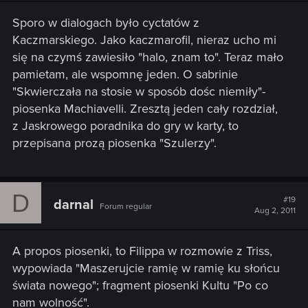
Sporo w dialogach było cyctatów z
Kaczmarskiego. Jako kaczmarofil, nieraz ucho mi
się na czymś zawiesiło "halo, znam to". Teraz mało
pamietam, ale wspomnę jeden. O sabrinie
"Skwierczała na stosie w sposób dośc niemiły"-
piosenka Machiavelli. Zresztą jeden cały rozdział,
z Jaskrowego poradnika do gry w karty, to
przepisana prozą piosenka "Szulerzy".
D
#19
darnal
Forum regular
Aug 2, 2011
A propos piosenki, to Filippa w rozmowie z Triss,
wypowiada "Maszerujcie ramię w ramię ku słońcu
świata nowego"; fragment piosenki Kultu "Po co
nam wolność".