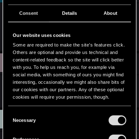
Książka o upiorach "Bojaźń i drżenie" nosi taki
Consent
Details
About
sam tytuł, jak dzieło Kierkegaarda. Że o haśle i
odzewie podczas wizyty u elfów w I akcie nie
wspomnę (Kierkegaard, Heidegger) - smaczne
Our website uses cookies
Some are required to make the site’s features click.
Others are optional and provide us technical and
U
content-related feedback so the site will click better
#12
username_2063290
Senior user
Aug 2, 2011
with you. To help us reach you, for example via
social media, with something of ours you might find
interesting, occasionally we might also share bits of
Ostatni quest w III akcie, nosi tytuł "Wejście
our cookies with our partners. Any of these optional
smoka". Oczywiście wtedy walczymy ze smokiem.
cookies will require your permission, though.
You’ll find all the details regarding our use of cookies
C
D
#13
DavIDPL
and tweak your preferences regarding them in the
Necessary
Senior user
o
Aug 2, 2011
“Settings” menu below.
n
s