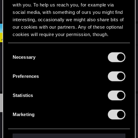
with you. To help us reach you, for example via
Last edited:
Oct 27, 2017
social media, with something of ours you might find
interesting, occasionally we might also share bits of
our cookies with our partners. Any of these optional
#2
Wroobelek
cookies will require your permission, though.
Mentor
Oct 28, 2017
You’ll find all the details regarding our use of cookies
C
Proszę:
and tweak your preferences regarding them in the
Necessary
o
http://ja.gram.pl/blog_wpis.asp?id=191585&n=21
“Settings” menu below.
n
Ale o szczegóły nie pytaj, bo to nie moje.
s
Preferences
Last edited:
Oct 28, 2017
e
n
t
Statistics
W
#3
S
weusd
Senior user
Nov 20, 2017
e
Marketing
l
Zainstalowałem sobie Wiedźmina Edycję
e
Rozszerzoną, która jest w wersji 1.4, pobrałem i
c