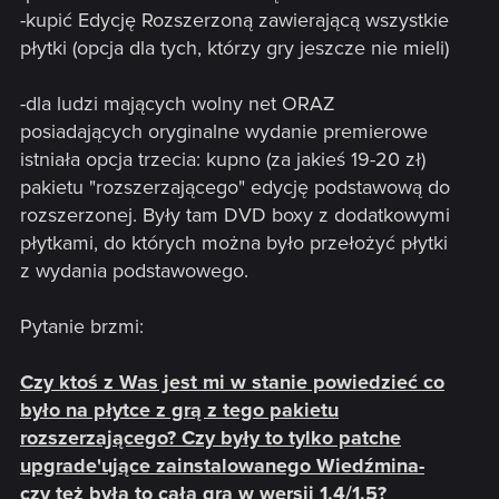
-kupić Edycję Rozszerzoną zawierającą wszystkie
płytki (opcja dla tych, którzy gry jeszcze nie mieli)
-dla ludzi mających wolny net ORAZ
posiadających oryginalne wydanie premierowe
istniała opcja trzecia: kupno (za jakieś 19-20 zł)
pakietu "rozszerzającego" edycję podstawową do
rozszerzonej. Były tam DVD boxy z dodatkowymi
płytkami, do których można było przełożyć płytki
z wydania podstawowego.
Pytanie brzmi:
Czy ktoś z Was jest mi w stanie powiedzieć co
było na płytce z grą z tego pakietu
rozszerzającego? Czy były to tylko patche
upgrade'ujące zainstalowanego Wiedźmina-
czy też była to cała gra w wersji 1.4/1.5?