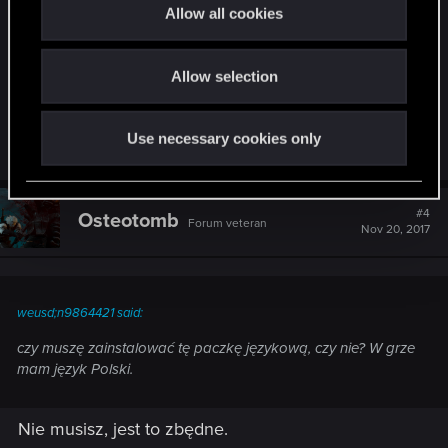
zainstalowałem patcha 1.5. W uaktualnieniach na
t
Allow all cookies
stronie:
http://thewitcher.com/pl/witcher1
jest do
i
o
pobrania jeszcze Polska paczka językowa i moje
Allow selection
n
pytanie jest takie, czy muszę zainstalować tę
paczkę językową, czy nie? W grze mam język
Polski.
Use necessary cookies only
#4
Osteotomb
Forum veteran
Nov 20, 2017
weusd;n9864421 said:
czy muszę zainstalować tę paczkę językową, czy nie? W grze
mam język Polski.
Nie musisz, jest to zbędne.