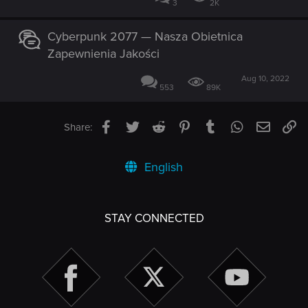
3
2K
Cyberpunk 2077 — Nasza Obietnica
Zapewnienia Jakości
Aug 10, 2022
553
89K
Facebook
Twitter
Reddit
Pinterest
Tumblr
WhatsApp
Email
Li
Share:
English
STAY CONNECTED