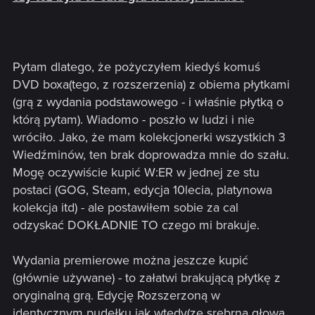
Pytam dlatego, że pożyczyłem kiedyś komuś
DVD boxa(tego, z rozszerzenia) z obiema płytkami
(grą z wydania podstawowego - i właśnie płytką o
którą pytam). Wiadomo - poszło w ludzi i nie
wróciło. Jako, że mam kolekcjonerki wszystkich 3
Wiedźminów, ten brak doprowadza mnie do szału.
Mogę oczywiście kupić W:ER w jednej ze stu
postaci (GOG, Steam, edycja 10lecia, platynowa
kolekcja itd) - ale postawiłem sobie za cal
odzyskać DOKŁADNIE TO czego mi brakuje.
Wydania premierowe można jeszcze kupić
(głównie używane) - to załatwi brakującą płytkę z
oryginalną grą. Edycję Rozszerzoną w
identycznym pudełku jak wtedy(ze srebrną głową