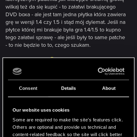
wilka) też da się kupić - to załatwi brakującego
DVD boxa - ale jest tam jedna płytka która zawiera
grę w wersji 1.4 czy 1.5 i stąd mój dylemat. Jeśli na
płytce której mi brakuje była gra 1.4/1.5 to kupno
tego załatwi sprawę - ale jeśli były to same patche
- to nie będzie to to, czego szukam.
Pomóżcie proszę
Update:
Consent
Details
About
Pakiet nazywał się (nomen omen) "Wiedźmin
Update" - i z tego, co wyszperałem płytka
Our website uses cookies
zawierała samego patcha - czy ktoś z Was kupił
Some are required to make the site’s features click.
może i posiada to dalej? Jeśli tak - bardzo bym
Others are optional and provide us technical and
prosił o wrzucenie fotki, bo chciałbym sobie
content-related feedback so the site will click better
przypomnieć, jak to cholerstwo wygląda