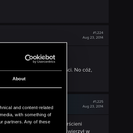
#1,224
Aug 23, 2014
zezwyciężyć wszelkie trudności. No cóż,
About
#1,225
Aug 23, 2014
hnical and content-related
l media, with something of
ur partners. Any of these
ednak ekranizacja Władcy Pierścieni
isko reżysera każdy od razu wierzył w