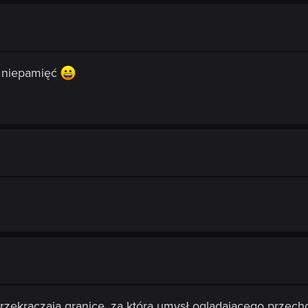
 niepamięć
 przekraczają granicę, za którą umysł oglądającego przecho