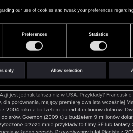
? A kto to kurna jest?!"
Zawsze musi być ten pierwszy 
 regarding our use of cookies and tweak your preferences regarding
dać najgorszego.
budżet, aczkolwiek jeśli postawią na produkcję międzynaro
Preferences
Statistics
ga przymierzał się do ekranizacji Thorgala, budżet miał by
 miał być anglojęzyczny z Clivem Owenem w roli głównej i
dy mają być jakieś pierwsze konkrety na temat Wiedźmi
im języku oraz ile udało się wydoić kasy od inwestorów?
es only
Allow selection
A
nie budżetu po przemyśleniu. Większy budżet nie oznacz
Azji jest jednak tańsza niż w USA. Przykłady? Francuskie
 dla porównania, mający premierę dwa lata wcześniej Ma
na z 2004 roku z budżetem ponad 4 milionów dolarów. Dw
 dolarów, Goemon (2009 r.) z budżetem 9 milionów dolaró
zytoczone przeze mnie przykłady to filmy SF lub fantasy
rzucają w żaden sposób. Przywoływany tutaj Pianista z 20