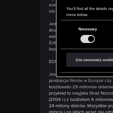
sukces czy raczej "Peter Jackson
You’ll find all the details
nie można od razu z góry zakła
menu below.
C
Jedyny problem jaki tu widzę to 
Necessary
o
drugiej strony, kiedyś Patryk Ve
n
warunki jest niezłą sumką), film
s
Zobaczymy pod koniec roku, wte
e
będą bazować, kto zagra i w jak
n
t
Use necessary cooki
EDIT
S
e
Jeszcze taka jedna uwaga odnoś
l
produkcja filmów w Europie czy 
e
kosztowało 29 milionów dolarów,
c
przykład to rosyjska Straż Noc
t
(2004 r.) z budżetem 6 milionów
i
24 miliony dolców. Wszystkie pr
o
dobrze i po latach wciąż nie od