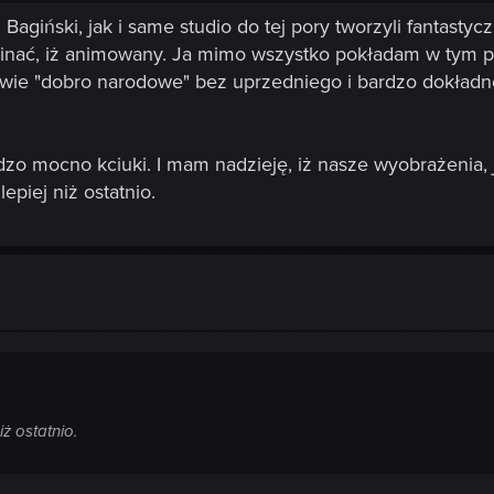
 Bagiński, jak i same studio do tej pory tworzyli fantasty
ać, iż animowany. Ja mimo wszystko pokładam w tym proj
ściwie "dobro narodowe" bez uprzedniego i bardzo dokład
dzo mocno kciuki. I mam nadzieję, iż nasze wyobrażenia, j
epiej niż ostatnio.
iż ostatnio.