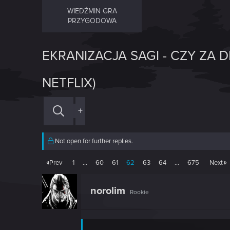
WIEDŹMIN GRA
PRZYGODOWA
EKRANIZACJA SAGI - CZY ZA D
NETFLIX)
+
Not open for further replies.
Prev
1
…
60
61
62
63
64
…
675
Next
norolim
Rookie