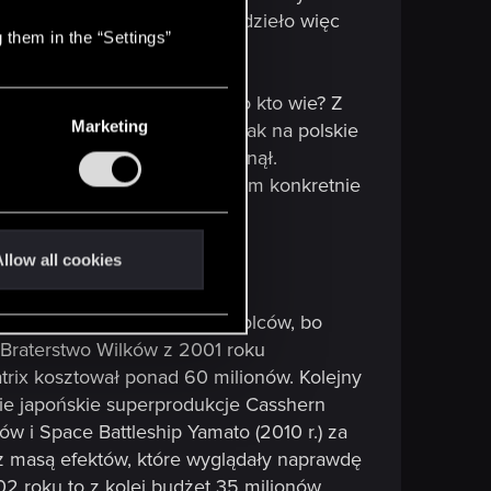
raz kiedy się zrobi większe dzieło więc
 them in the “Settings”
dową, a nie stricte polską to kto wie? Z
Marketing
ć ponoć spory (60 mln zł co jak na polskie
 nagle o projekcie słuch zaginął.
na. Może dowiemy się na czym konkretnie
llow all cookies
a wcale kilkuset milionów dolców, bo
 Braterstwo Wilków z 2001 roku
trix kosztował ponad 60 milionów. Kolejny
ie japońskie superprodukcje Casshern
w i Space Battleship Yamato (2010 r.) za
 z masą efektów, które wyglądały naprawdę
02 roku to z kolei budżet 35 milionów