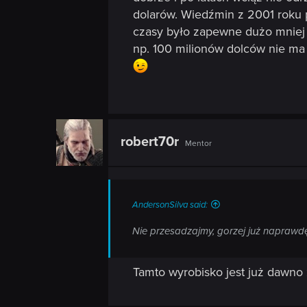
n
dolarów. Wiedźmin z 2001 roku p
czasy było zapewne dużo mniej (
np. 100 milionów dolców nie ma
robert70r
Mentor
AndersonSilva said:
Nie przesadzajmy, gorzej już naprawd
Tamto wyrobisko jest już dawno