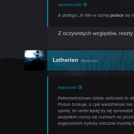
adventus said:
A dlatego, że film w samej
polsce
się ni
Z oczywistych względów, reszty 
Lotherien
Moderator
Vojtas said:
Pełnometrażowe dzieło aktorskie to d
Polsce brakuje, a cykl wiedźmiński ma
opinią, że serial lepiej by się sprawdz
wszystkim marzy się rozmach na poziom
anglosaskim byłoby znacznie trudniej t