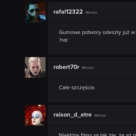
rafal12322
Mentor
Gumowe potwory odeszły już w
:hai:
robert70r
Mentor
Całe szczęście.
raison_d_etre
Mentor
Niektóre filmy są tak złe, że aż