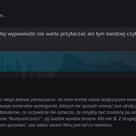
e...
tej wypowiedzi nie warto przytaczać ani tym bardziej czyt
la niego jednak pierwszyzna. Ja mam trochę obaw dotyczących kwest
 swoje konkretne wymagania, których nie sposób ominąć bez utraty j
ił fabularnie, co oczywiście nie oznacza, że mógłby być zrobiony po 
ie "Kompanii braci" - jej budżet wyniósł drobne 100 mln $. Z drugie
am sprzedać. Jak widać wokół filmu jest raf co niemiara.