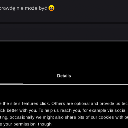
aprawdę nie może być
trzyma gdzieś w ukryciu tajną broń, która mu pozwoli pr
łość.
Details
s
the site’s features click. Others are optional and provide us tec
lick better with you. To help us reach you, for example via socia
ting, occasionally we might also share bits of our cookies with o
rścienia kręcił głównie obleśne horrorki komediowe, a j
re your permission, though.
okazji zgarnęła sporo Oscarów. Czy kiedy ogłoszono nazw