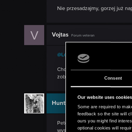
Nie przesadzajmy, gorzej już n
V
Vojtas
Forum veteran
@Lotherien
Chciałbym wierzyć, że Tomek B. 
zobaczymy co przyniesie przysz
Consent
Our website uses cookie
HuntMocy
Moderator
Some are required to make 
feedback so the site will c
ours you might find interes
Peter Jackson przed Drużyną Pie
optional cookies will requi
wyszła naprawdę dobrze i przy 