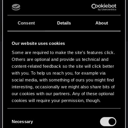
6 milionów dolarów
Spoiler
Consent
Details
About
Jest odrobinę plastikowy, ale to był celowy zabieg, twórcy
Click to expand...
chcieli zrobić 'aktorskie anime' jakkolwiek by to nie brzmiało
Our website uses cookies
Some are required to make the site’s features click.
Matko, toż to Bollywood bije to na głowę.
Zgadzam się natomiast że kasę trzeba umieć wykorzystać,
Others are optional and provide us technical and
bo film może kosztować i 300 milionów, a być crapem.
content-related feedback so the site will click better
Bagińskiemu i jego ekipie umiejętności raczej nie brakuje
with you. To help us reach you, for example via
więc myślę że tutaj nie ma się o co martwić.
social media, with something of ours you might find
interesting, occasionally we might also share bits of
our cookies with our partners. Any of these optional
cookies will require your permission, though.
You’ll find all the details regarding our use of cookies
C
and tweak your preferences regarding them in the
Necessary
o
“Settings” menu below.