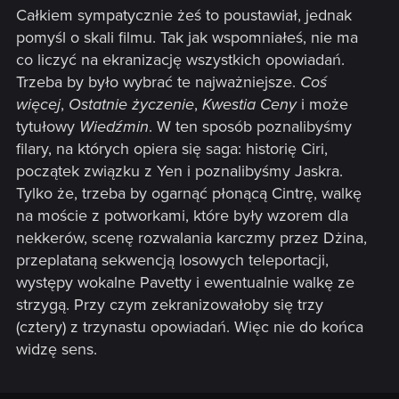
Jeżem. W między czasie pojawiłby się Falvick próbujący
Całkiem sympatycznie żeś to poustawiał, jednak
wygnać wiedźmina z okolicy za rzeź w Blaviken, a film
pomyśl o skali filmu. Tak jak wspomniałeś, nie ma
kończyłby się odjazdem Geralta ze świątyni. Mielibyśmy
co liczyć na ekranizację wszystkich opowiadań.
zatem przedstawienie postaci Geralta oraz wydarzeń dzięki
Trzeba by było wybrać te najważniejsze.
Coś
którym zdobył sławę, tą dobrą (odczarowanie Addy) jak i
więcej
,
Ostatnie życzenie
,
Kwestia Ceny
i może
złą (Blaviken), poznalibyśmy Jaskra, Yennefer i Neneke oraz
relacje jakie łączą go z Geraltem, byłby też wstęp do
tytułowy
Wiedźmin
. W ten sposób poznalibyśmy
późniejszych wydarzeń czyli prawo niespodzianki, Duny, Ciri.
filary, na których opiera się saga: historię Ciri,
Musieliby trochę skrócić i pozmieniać, ale mogłoby się to
początek związku z Yen i poznalibyśmy Jaskra.
udać.
Tylko że, trzeba by ogarnąć płonącą Cintrę, walkę
na moście z potworkami, które były wzorem dla
nekkerów, scenę rozwalania karczmy przez Dżina,
przeplataną sekwencją losowych teleportacji,
występy wokalne Pavetty i ewentualnie walkę ze
strzygą. Przy czym zekranizowałoby się trzy
(cztery) z trzynastu opowiadań. Więc nie do końca
widzę sens.