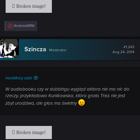
R
AndrewXRW
e
a
c
t
#1,243
Szincza
Moderator
i
Aug 24, 2014
o
n
s
:
HuntMocy said:
W audiobooku czy w dubbingu wygląd aktora nie ma nic do
rzeczy, przykładowo Kunikowska, która grała Triss nie jest
zbyt urodziwa, ale głos ma świetny