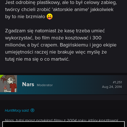
Jest odrobinę plastikowy, ale to był celowy zabieg,
twórcy chcieli zrobić 'aktorskie anime' jakkolwiek
by to nie brzmiało
Zgadzam się natomiast że kasę trzeba umieć
wykorzystać, bo film może kosztować i 300
milionów, a być crapem. Bagińskiemu i jego ekipie
umiejętności raczej nie brakuje więc myślę że
tutaj nie ma się o co martwić.
#1,251
Nars
Moderator
Aug 24, 2014
HuntMocy said:
Nars, tutaj masz przykład filmu z 2004 roku, który kosztował