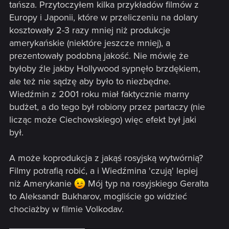
tańsza. Przytoczyłem kilka przykładów filmów z
Europy i Japonii, które w przeliczeniu na dolary
kosztowały 2-3 razy mniej niż produkcje
amerykańskie (niektóre jeszcze mniej), a
prezentowały podobną jakość. Nie mówię że
byłoby źle jakby Hollywood sypnęło brzdękiem,
ale też nie sądzę aby było to niezbędne.
Wiedźmin z 2001 roku miał faktycznie marny
budżet, a do tego był robiony przez partaczy (nie
licząc może Ciechowskiego) więc efekt był jaki
był.
A może koprodukcja z jakąś rosyjską wytwórnią?
Filmy potrafią robić, a i Wiedźmina 'czują' lepiej
niż Amerykanie
Mój typ na rosyjskiego Geralta
to Aleksandr Bukharov, mogliście go widzieć
chociażby w filmie Volkodav.