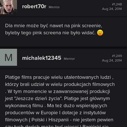
#1,248
robert70r
Mentor
Aug 24, 2014
Dla mnie może być nawet na pink screenie,
byleby tego pink screena nie było widać.
M
#1,249
michalek12345
Mentor
Aug 24, 2014
Platige films pracuje wielu utalentowanych ludzi ,
którzy brali udział w wielu produkcjach filmowych
. W tym momencie w zaawansowanej produkcji
jest "Jeszcze dzień życia”. Platige jest głównym
wykonawcą filmu . Ma też dużo wspierających
producentów w Europie I dotacje z instytutów
filmowych ( Polski i Hiszpanii - nie jestem pewien
czy tych dwóch może być więcej ) Bagiński się