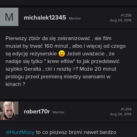
a
c
M
t
#1,258
michalek12345
Mentor
i
Aug 24, 2014
o
n
s
Pierwszy zbiór da się zekranizować , ale film
:
musiał by trwać 160 minut , albo i więcej od czego
są edycję reżyserskie
Jeżeli uważacie , że
nadaje się tylko " krew elfów" to jak przedstawić
szybko Geralta , ciri i resztę >? Może 20 minut
prologu przed premierą miedzy seansami w
kinach ?
#1,259
robert70r
Mentor
Aug 24, 2014
@HuntMocy
to co piszesz brzmi nawet bardzo