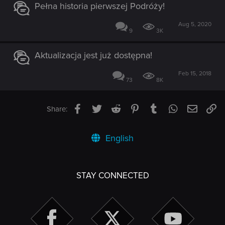
Pełna historia pierwszej Podróży!
Aug 5, 2020
9
3K
Aktualizacja jest już dostępna!
Feb 15, 2018
73
8K
Facebook
Twitter
Reddit
Pinterest
Tumblr
WhatsApp
Email
Li
Share:
English
STAY CONNECTED