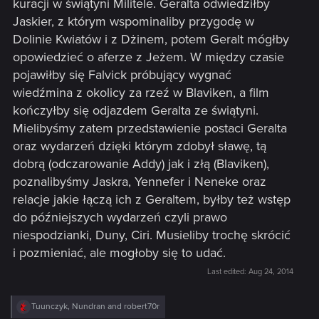
kuracji w świątyni Militele. Geralta odwiedziłby
Jaskier, z którym wspominaliby przygodę w
Dolinie Kwiatów i z Dżinem, potem Geralt mógłby
opowiedzieć o aferze z Jeżem. W między czasie
pojawiłby się Falvick próbujący wygnać
wiedźmina z okolicy za rzeź w Blaviken, a film
kończyłby się odjazdem Geralta ze świątyni.
Mielibyśmy zatem przedstawienie postaci Geralta
oraz wydarzeń dzięki którym zdobył sławę, tą
dobrą (odczarowanie Addy) jak i złą (Blaviken),
poznalibyśmy Jaskra, Yennefer i Neneke oraz
relacje jakie łączą ich z Geraltem, byłby też wstęp
do późniejszych wydarzeń czyli prawo
niespodzianki, Duny, Ciri. Musieliby trochę skrócić
i pozmieniać, ale mogłoby się to udać.
Last edited:
Aug 24, 2014
R
Tuunczyk
,
Nundran
and
robert70r
e