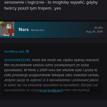
sensownie i logicznie - to mogłoby wypalić, gdyby
twórcy poszli tym tropem. :yes
#1,260
Nars
Moderator
Aug 24, 2014
HuntMocy said:
@michalek12345
, może tak może nie, ciężko byłoby nakręcić
film na podstawie sześciu luźno powiązanych ze sobą
opowiadań. W filmie z 2001 roku tak właśnie było i przez to
cała produkcja przypominała teledysk albo zwiastun serialu.
Jedyna opcja to wybrać 2-3 opowiadania i próbować jakoś
je skleić np. na zasadzie opowieści w opowieści. Zacząć od
opowiadania ze strzygą, a resztę w formie retrospekcji
Click to expand...
podczas kuracji w świątyni Militele. Geralta odwiedziłby
Jaskier, z którym wspominaliby przygodę w Dolinie Kwiatów
i z Dżinem, potem Geralt mógłby opowiedzieć o aferze z