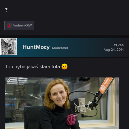
?
R
AndrewXRW
e
a
c
t
#1,244
HuntMocy
Moderator
i
Aug 24, 2014
o
n
s
To chyba jakaś stara fota
: