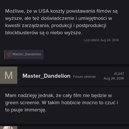
Możliwe, że w USA koszty powstawania filmów są
wyższe, ale też doświadczenie i umiejętności w
kwestii zarządzania, produkcji i postprodukcji
blockbusterów są o niebo wyższe.
Last edited:
Aug 24, 2014
R
Master_Dandelion
e
a
c
M
t
#1,247
Master_Dandelion
Forum veteran
i
Aug 24, 2014
o
n
s
Mam nadzieję jednak, że cały film nie będzie w
:
green screenie. W takim hobbicie mocno to czuć i
to psuje immersję.