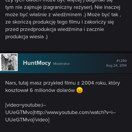
tym nie zajmuje (zagraniczny reżyser). Nie inaczej
może być właśnie z wiedźminem .) Może być tak ,
ze skończą produkcję tego filmu i zakończy się
przed przedprodukcja wiedźmina i zacznie
produkcja wiesia .)
#1,250
HuntMocy
Moderator
Aug 24, 2014
Nars, tutaj masz przykład filmu z 2004 roku, który
kosztował 6 milionów dolarów
[video=youtube;i--
UUeGTMvo]http://www.youtube.com/watch?v=i--
UUeGTMvo[/video]