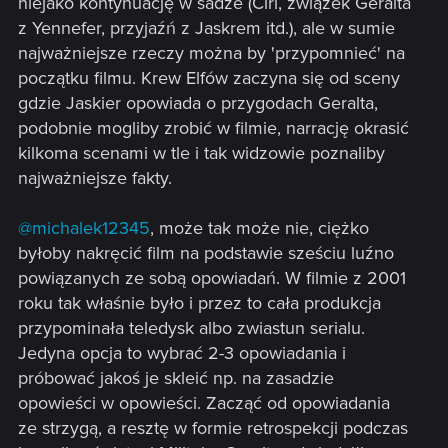
niejako kontynuację w sadze (Ciri, związek Geralta
z Yennefer, przyjaźń z Jaskrem itd.), ale w sumie
najważniejsze rzeczy można by 'przypomnieć' na
początku filmu. Krew Elfów zaczyna się od sceny
gdzie Jaskier opowiada o przygodach Geralta,
podobnie mogliby zrobić w filmie, narrację okrasić
kilkoma scenami w tle i tak widzowie poznaliby
najważniejsze fakty.
@michalek12345
, może tak może nie, ciężko
byłoby nakręcić film na podstawie sześciu luźno
powiązanych ze sobą opowiadań. W filmie z 2001
roku tak właśnie było i przez to cała produkcja
przypominała teledysk albo zwiastun serialu.
Jedyna opcja to wybrać 2-3 opowiadania i
próbować jakoś je skleić np. na zasadzie
opowieści w opowieści. Zacząć od opowiadania
ze strzygą, a resztę w formie retrospekcji podczas