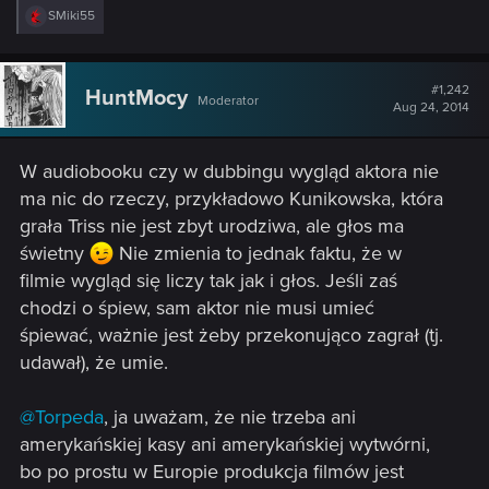
R
SMiki55
e
a
c
t
#1,242
HuntMocy
Moderator
i
Aug 24, 2014
o
n
s
W audiobooku czy w dubbingu wygląd aktora nie
:
ma nic do rzeczy, przykładowo Kunikowska, która
grała Triss nie jest zbyt urodziwa, ale głos ma
świetny
Nie zmienia to jednak faktu, że w
filmie wygląd się liczy tak jak i głos. Jeśli zaś
chodzi o śpiew, sam aktor nie musi umieć
śpiewać, ważnie jest żeby przekonująco zagrał (tj.
udawał), że umie.
@Torpeda
, ja uważam, że nie trzeba ani
amerykańskiej kasy ani amerykańskiej wytwórni,
bo po prostu w Europie produkcja filmów jest