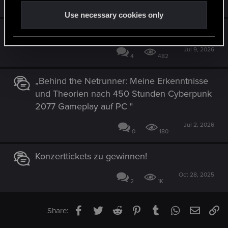
8
696
Use necessary cookies only
Summer Game Fest 2026 :-)
Jul 9, 2026
4
482
„Behind the Netrunner: Meine Erkenntnisse
und Theorien nach 450 Stunden Cyberpunk
2077 Gameplay auf PC "
Jul 2, 2026
0
180
Konzerttickets zu gewinnen!
Oct 28, 2025
2
1K
Facebook
Twitter
Reddit
Pinterest
Tumblr
WhatsApp
Email
Li
Share: