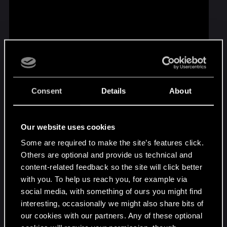
Consent
Details
About
Diese Episode exisiert euretwegen! Danke, dass
Our website uses cookies
ihr eure fantastischen Kreationen mit uns und der
Some are required to make the site’s features click.
gesamten The Witcher-Community teilt, und denkt
Others are optional and provide us technical and
daran, dass unsere Galerie immer für neue,
content-related feedback so the site will click better
kreative Einreichungen offen ist:
with you. To help us reach you, for example via
http://cdpred.ly/AAY
social media, with something of ours you might find
interesting, occasionally we might also share bits of
Geralt und die anderen senden ihre Grüße — es
our cookies with our partners. Any of these optional
ist eurer Abstimmung zu verdanken, dass sie sich