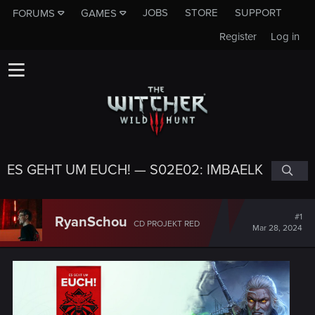
JOBS
STORE
SUPPORT
FORUMS
GAMES
Register
Log in
ES GEHT UM EUCH! — S02E02: IMBAELK
#1
RyanSchou
CD PROJEKT RED
Mar 28, 2024