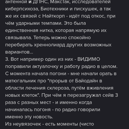
антенной
и
ДПНС, МаксТак, исследователей
киберпсихоза, Биотехники и писхушек, а так
же их связей с Найткорп - идёт под откос, при
чём ударными темпами. Это была
единственная нитка, которая напрямую их
связывала. Теперь можно спокойно
перебирать хреннолиард других возможных
вариантов...
3. Вот например один из них - ВИДИМО
поправили актуалочку и работу радио в целом.
С момента начала погони - мне начали орать в
матюгальник про "прорыв от Байодайн в
области лечения склероза, путём вживления
новых клеток". При чём я перезагружал сейв 3
раза с разных мест - и именно когда
начиналась погоня - по радио говорили
именно эту новость.
Из неувязочек - есть моменты (чисто