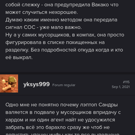
собой слежку - она предупредила Вакако что
может случиться нехорошее.
Думаю каким именно методом она передала
сигнал СОС - уже мало важно.
Ну а у самих мусорщиков, в компах, она просто
фигурировала в списке похищенных на
разделку. Без подробностей откуда когда и кто
её выкрал.
#115
yksys999
Forum regular
Sep 1, 2021
Одно мне не понятно почему лэптоп Сандры
валяется в подвале у мусорщиков впридачу с
хардом и ни один агент найт не удосужился
забрать всё это барахло сразу же чтоб не
допустить утечку инфы как то все выполнено