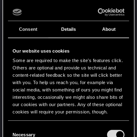
Далее:
Буду искать новые отличия в пройденных
Consent
Details
About
квестах по теме (Сандра, Пророк Герри, ещё
надо найти свой ОЧЕНЬ чистый севй, когда я
не лазал там где не стоит, и закончить на нём
Our website uses cookies
игру с Джонни. Хочу взглянуть на особняк в
конце, но в нетронутом виде).
Some are required to make the site’s features click.
Others are optional and provide us technical and
Буду консультироваться с врачами на тему
content-related feedback so the site will click better
теории про "Наращивание новых нейронных
with you. To help us reach you, for example via
соединений"/"Закачку нанитов в спинной
social media, with something of ours you might find
мозг"/"Изменение и контроль сознания-
interesting, occasionally we might also share bits of
поведения-памяти, при помощи указанных
our cookies with our partners. Any of these optional
(нейромедиаторов, ищите посты выше, там
cookies will require your permission, though.
список) хим. веществ"/"Облучение сетями 5-
Жы рептилоидами - древних Атлантов". Если
You’ll find all the details regarding our use of cookies
C
все, кроме одной теории - окажутся липой - вот
and tweak your preferences regarding them in the
Necessary
o