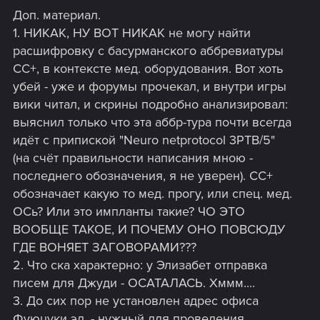
Доп. материал.
1. НИКАК, НУ ВОТ НИКАК не могу найти
расшифровку с басурманского аббревиатуры
CC+, в контексте мед. оборудования. Вот хоть
убей - уже и форумы прочекал, и внутри игры
вики читал, и скрины подробно анализировал:
выяснил только что эта аббр-тура почти всегда
идёт с припиской "Neuro netprotocol 3PTB/5"
(на счёт правильности написания мною -
последнего обозначения, я не уверен). CC+
обозначает какую то мед. прогу, или спец. мед.
ОСь? Или это импланты такие? ЧО ЭТО
ВООБЩЕ ТАКОЕ, И ПОЧЕМУ ОНО ПОВСЮДУ
ГДЕ ВОНЯЕТ ЗАГОВОРАМИ???
2. Что ска характерно: у Элизабет отправка
писем для Джуди - ОСАТАЛАСЬ. Хммм....
3. До сих пор не установлен адрес офиса
Фуюцуки эл. - нужный для проведения