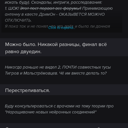
искать буду). Скандалы, интриги, расследования:
1. ШОК!
Этот пост порвал все форумы1
Принимающею
антенну в квесте ДримОн - ОКАЗЫВЕТСЯ МОЖНО
ОТКЛЮЧИТЬ.
Я пока так и не понял что это даёт, и была ли данная
Click to expand...
возможность в недавних версиях, но сам факт - уже
шокирует умы фелосафов)))
Можно было. Никакой разницы, финал всё
равно двуедин.
Никогда раньше не видел 2, ПОЧТИ совместных тусы
Тигров и Мальстрёмовцев. Чё им вместе делать то?
Перестреливаться.
Буду консультироваться с врачами на тему теории про
"Наращивание новых нейронных соединений"