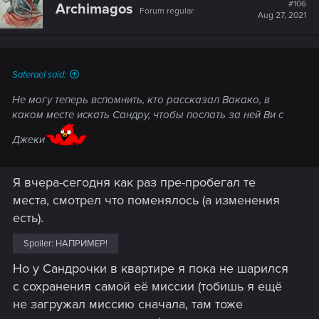
t
#106
Archimagos
Forum regular
i
Aug 27, 2021
o
n
s
:
Saterael said:
Не могу теперь вспомнить, кто рассказал Вакако, в
каком месте искать Сандру, чтобы послать за ней Ви с
Джеки
Я вчера-сегодня как раз пре-пробегал те
места, смотрел что поменялось (а изменения
есть).
Spoiler:
НАПРИМЕР!
Но у Сандрочки в квартире я пока не шарился
с сохранения самой её миссии (тобишь я ещё
не загружал миссию сначала, там тоже