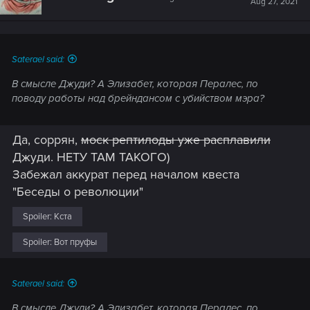
Aug 27, 2021
Saterael said:
В смысле Джуди? А Элизабет, которая Пералес, по
поводу работы над брейндансом с убийством мэра?
Да, соррян,
моск рептилоды уже расплавили
Джуди. НЕТУ ТАМ ТАКОГО)
Забежал аккурат перед началом квеста
"Беседы о революции"
Spoiler:
Кста
Spoiler:
Вот пруфы
Saterael said:
В смысле Джуди? А Элизабет, которая Пералес, по