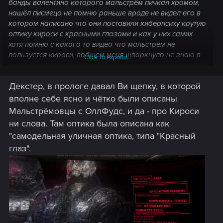
банды валентино которого мальстрём пичкал хромом,
нашёл писмецо не помню раньше вроде не видел его в
котором написано что они поставили киберпсиху крутую
оптику кироси с красными глазами и как у них самих
хотя помню с какого то видео что мальстрём не
пользуется кироси, вобщем меня шваркнуло не знаю в
Click to expand...
курсе вы или нет и может я где то ошибся
Декстер, в прологе давал Ви щепку, в которой
вполне себе ясно и чётко были описаны
Мальстрёмовцы с ОллФудс, и да - про Кироси
ни слова. Там оптика была описана как
"самодельная уличная оптика, типа "Красный
глаз".