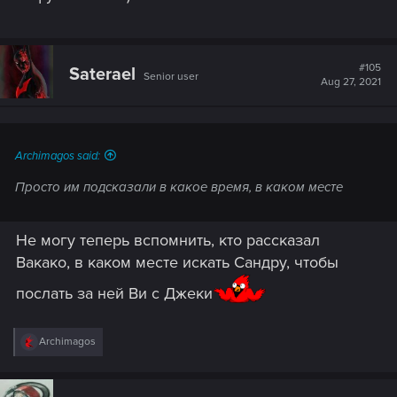
#105
Saterael
Senior user
Aug 27, 2021
Archimagos said:
Просто им подсказали в какое время, в каком месте
Не могу теперь вспомнить, кто рассказал
Вакако, в каком месте искать Сандру, чтобы
послать за ней Ви с Джеки
R
Archimagos
e
a
c