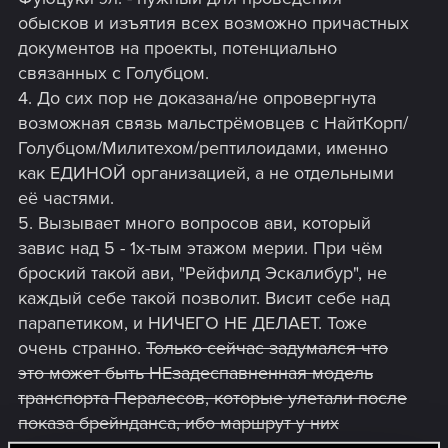
обысков и изъятия всех возможно причастных
документов на проекты, потенциально
связанных с Голубцом.
4. До сих пор не доказана/не опровергнута
возможная связь мальстрёмовцев с НайтКорп/
Голубцом/Милитехом/рептилоидами, именно
как ЕДИНОЙ организацией, а не отдельными
её частями.
5. Вызывает много вопросов ави, который
завис над 5 - 1х-тым этажом мерии. При чём
броский такой ави, "Рейфилд Эскалибур", не
каждый себе такой позволит. Висит себе над
парапетиком, и НИЧЕГО НЕ ДЕЛАЕТ. Тоже
очень странно.
Только сейчас задумался что
это может быть НЕзадеспавненная модель
транспорта Пералесов, которые улетали после
показа брейнданса, ибо маршрут у них
проходил примерно в тех же местах.