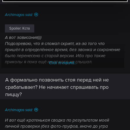
Archimagos said:
Spoiler:
Кста
А вот зависания)))
Подозреваю, что я сломал скрипт, из-за того что
пришёл в определённое время, без звонка и сохранение
было перенесено с старой версии. Ибо про такие
приколы я пока ещё ни от кого не слышал.
Click to expand...
Теперь как малолетный дэбил могу ныть о том что я
тестирую игру лучшы чем разрабы, агага.
А формально позвонить стоя перед ней не
срабатывает? Не начинает спрашивать про
пиццу?
Archimagos said:
И вот ещё кратенькая сводка по результатам моей
личной проверки (без фото-пруфов, иначе до утра