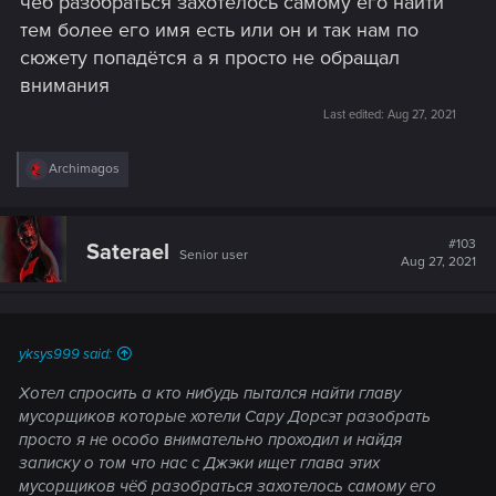
чёб разобраться захотелось самому его найти
тем более его имя есть или он и так нам по
сюжету попадётся а я просто не обращал
внимания
Last edited:
Aug 27, 2021
R
Archimagos
e
a
c
t
#103
Saterael
Senior user
i
Aug 27, 2021
o
n
s
:
yksys999 said:
Хотел спросить а кто нибудь пытался найти главу
мусорщиков которые хотели Сару Дорсэт разобрать
просто я не особо внимательно проходил и найдя
записку о том что нас с Джэки ищет глава этих
мусорщиков чёб разобраться захотелось самому его