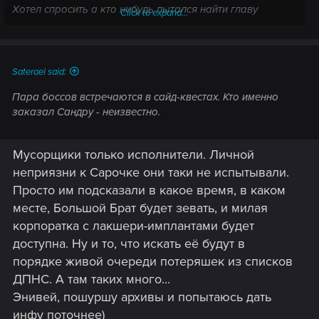
Хотел спросить а кто нибудь пытался найти главу
Click to expand...
мусорщиков которые хотели Сару Дорсэт разобрать
просто я не особо внимательно проходил и найдя
записку о том что нас с Джэки ищет глава этих
мусорщиков чёб разобраться захотелось самому его
Saterael said:
найти тем более его имя есть или он и так нам по сюжету
Пара боссов встречаются в сайд-квестах. Кто именно
попадётся а я просто не обращал внимания
заказал Сандру - неизвестно.
Мусорщики только исполнители. Личной
неприязни к Сарочке они таки не испытывали.
Просто им подсказали в какое время, в каком
месте, Большой Брат будет зевать, и милая
корпоратка с лакшери-имплантами будет
доступна. Ну и то, что искать её будут в
порядке живой очереди потеряшек из списков
ДПНС. А там таких много...
Энивей, пошуршу архивы и попытаюсь дать
инфу поточнее)