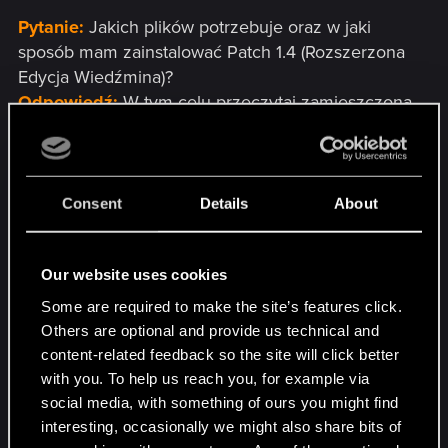
Pytanie:
Jakich plików potrzebuje oraz w jaki
sposób mam zainstalować Patch 1.4 (Rozszerzona
Edycja Wiedźmina)?
Odpowiedź:
W tym celu przeczytaj zamieszczoną
instrukcję
http://pl.thewitcher.com/forum/index.php?/topic/12
026-jak-zdobyc-er-wiedzmina-za-darmo.html
możesz także przeczytać
Consent
Details
About
http://witcher.wikia.com/wiki/1.4_patch
Our website uses cookies
Pytanie:
Program Register.exe nie rejestruje gry,
Some are required to make the site’s features click.
bądź też pojawia się komunikat, że muszę
Others are optional and provide us technical and
zarejestrować grę
content-related feedback so the site will click better
Odpowiedź:
Rejestracja została wyłączona
with you. To help us reach you, for example via
social media, with something of ours you might find
Do spoilera poniżej schowałem starą odpowiedź
interesting, occasionally we might also share bits of