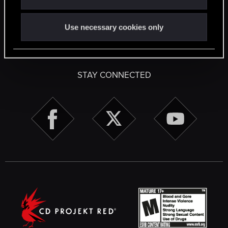
Facebook
Twitter
Reddit
Pinterest
Tumblr
WhatsApp
Email
Li
Share:
Use necessary cookies only
English
STAY CONNECTED