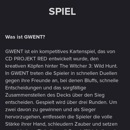
SPIEL
Was ist GWENT?
GWENT ist ein kompetitives Kartenspiel, das von
CD PROJEKT RED entwickelt wurde, den
kreativen Köpfen hinter The Witcher 3: Wild Hunt.
In GWENT treten die Spieler in schnellen Duellen
gegen ihre Freunde an, bei denen Bluffs, schnelle
Entscheidungen und das sorgfältige
Zusammenstellen des Decks über den Sieg
entscheiden. Gespielt wird über drei Runden. Um
zwei davon zu gewinnen und als Sieger
hervorzugehen, entfesseln die Spieler die volle
Stärke ihrer Hand, schleudern Zauber und setzen