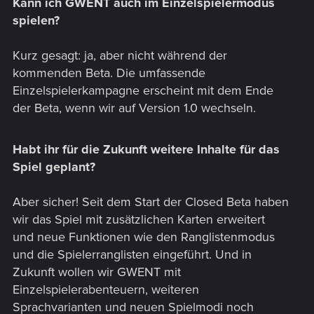
Kann ich GWENT auch im Einzelspielermodus
spielen?
Kurz gesagt: ja, aber nicht während der
kommenden Beta. Die umfassende
Einzelspielerkampagne erscheint mit dem Ende
der Beta, wenn wir auf Version 1.0 wechseln.
Habt ihr für die Zukunft weitere Inhalte für das
Spiel geplant?
Aber sicher! Seit dem Start der Closed Beta haben
wir das Spiel mit zusätzlichen Karten erweitert
und neue Funktionen wie den Ranglistenmodus
und die Spielerranglisten eingeführt. Und in
Zukunft wollen wir GWENT mit
Einzelspielerabenteuern, weiteren
Sprachvarianten und neuen Spielmodi noch