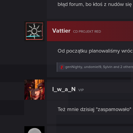
błąd forum, bo ktoś z nudów się
Vattier
CD PROJEKT RED
Od początku planowaliśmy wr
R
genNighty
,
undomiel9
,
Sylvin
and 2 other
e
a
c
t
I_w_a_N
VIP
i
o
n
s
Też mnie dzisiaj "zaspamowało" i
: