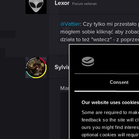
Lexor
Forum veteran
@Vattier
: Czy tylko mi przesta
mogłem sobie kliknąć aby zobacz
działa to też "wstecz" - z poprz
Sylvin
Mentor
Consent
Mam wrażenie, że są prowadzone 
Our website uses cookie
Some are required to make 
feedback so the site will c
ours you might find interes
optional cookies will requi