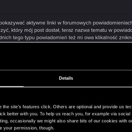
ło pokazywać aktywne linki w forumowych powiadomieniac
yć, który mój post dostał, teraz nazwa tematu w powiado
ednich tego typu powiadomień też mi owa klikalność znikn
Details
jakieś prace w związku z forum. Dziś często pojawiają s
s
the site’s features click. Others are optional and provide us tec
lick better with you. To help us reach you, for example via socia
ting, occasionally we might also share bits of our cookies with o
re your permission, though.