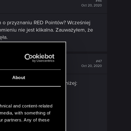
#46
Oct 20, 2020
h o przyznaniu RED Pointów? Wcześniej
mieniu nie jest klikalna. Zauważyłem, że
ęła.
#47
Oct 20, 2020
About
ię u mnie komunikaty jak poniżej:
hnical and content-related
l media, with something of
ur partners. Any of these