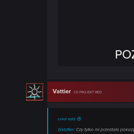
n
Vattier
CD PROJEKT RED
Lexor said:
@Vattier
: Czy tylko mi przestało pok