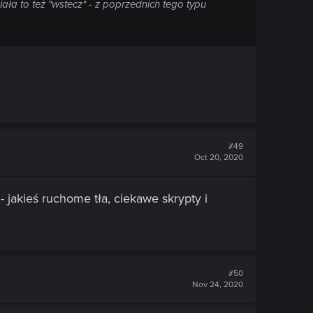
ała to też "wstecz" - z poprzednich tego typu
#49
Oct 20, 2020
- jakieś ruchome tła, ciekawe skrypty i
#50
Nov 24, 2020