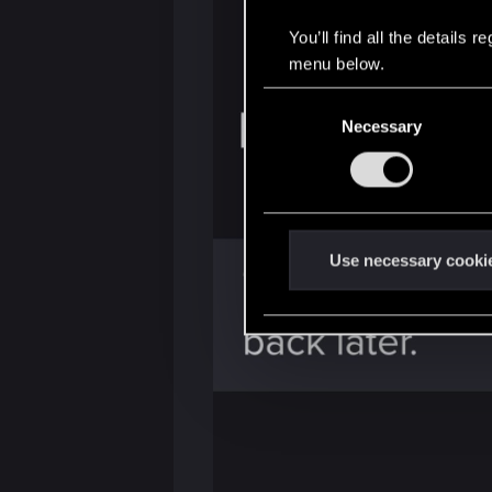
You’ll find all the details
menu below.
C
Necessary
o
n
s
e
n
t
Use necessary cooki
S
e
l
e
c
t
i
o