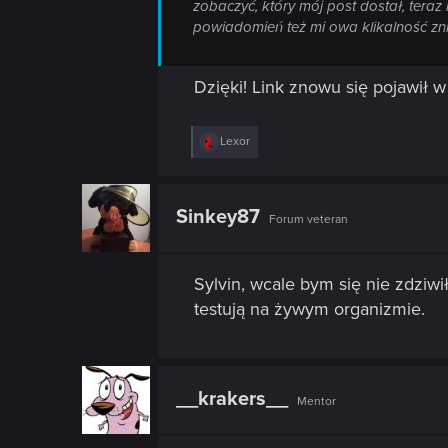
zobaczyć, który mój post dostał, teraz
powiadomień też mi owa klikalność zni
Dzięki! Link znowu się pojawił
R
Lexor
e
a
c
t
Sinkey87
Forum veteran
i
o
n
s
Sylvin, wcale bym się nie zdziwi
:
testują na żywym organizmie.
__krakers__
Mentor