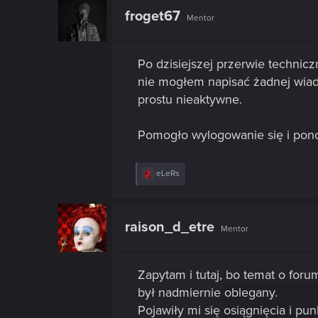
froget67
Mentor
Po dzisiejszej przerwie technic
nie mogłem napisać żadnej wiad
prostu nieaktywne.
Pomogło wylogowanie się i pon
R
eLeRs
e
a
c
t
raison_d_etre
Mentor
i
o
n
s
Zapytam i tutaj, bo temat o foru
:
był nadmiernie oblegany.
Pojawiły mi się osiągnięcia i p