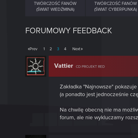
TWÓRCZOŚĆ FANÓW
TWÓRCZOŚĆ FANÓW
(ŚWIAT WIEDŹMINA)
(ŚWIAT CYBERPUNKA)
FORUMOWY FEEDBACK
Prev
1
2
3
4
Next
Vattier
CD PROJEKT RED
Zakładka "Najnowsze" pokazuje 
(a ponadto jest jednocześnie cz
Na chwilę obecną nie ma możliw
forum, ale nie wykluczamy rozsz