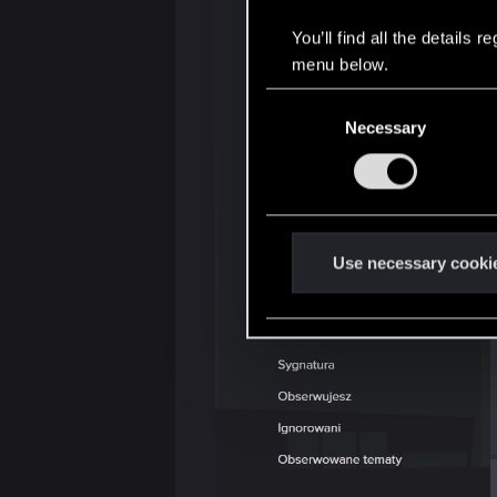
You’ll find all the details
menu below.
C
Necessary
o
n
s
e
n
t
Use necessary cooki
S
e
l
e
c
t
i
o