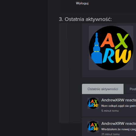
n
3. Ostatnia aktywność: