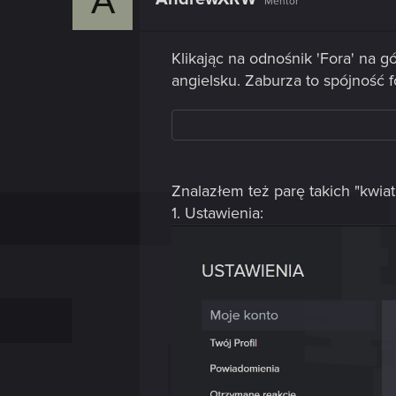
A
Mentor
Klikając na odnośnik 'Fora' na g
angielsku. Zaburza to spójność f
Znalazłem też parę takich "kwia
1. Ustawienia: