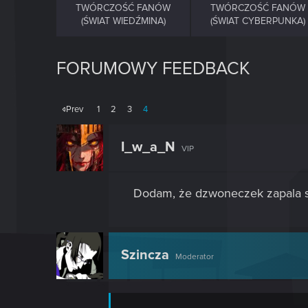
TWÓRCZOŚĆ FANÓW
TWÓRCZOŚĆ FANÓW
(ŚWIAT WIEDŹMINA)
(ŚWIAT CYBERPUNKA)
FORUMOWY FEEDBACK
Prev
1
2
3
4
I_w_a_N
VIP
Dodam, że dzwoneczek zapala si
Szincza
Moderator