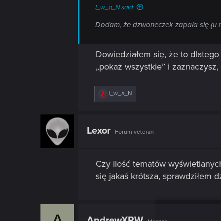
I_w_a_N said:
Dodam, że dzwoneczek zapala się (u m
Dowiedziałem się, że to dlateg
„pokaż wszystkie” i zaznaczysz, 
R
I_w_a_N
e
a
c
t
Lexor
Forum veteran
i
o
n
s
Czy ilość tematów wyświetlanych
:
się jakaś krótsza, sprawdziłem d
AndrewXRW