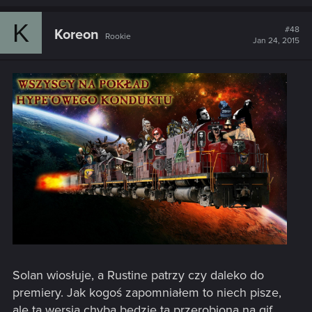
K
#48
Koreon
Rookie
Jan 24, 2015
Solan wiosłuje, a Rustine patrzy czy daleko do
premiery. Jak kogoś zapomniałem to niech pisze,
ale ta wersja chyba będzie tą przerobioną na gif