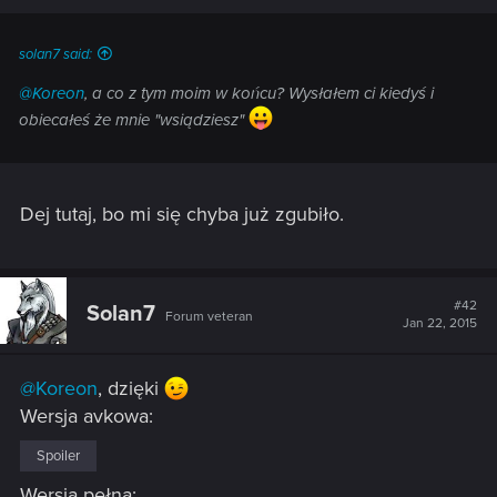
solan7 said:
@Koreon
, a co z tym moim w końcu? Wysłałem ci kiedyś i
obiecałeś że mnie "wsiądziesz"
Dej tutaj, bo mi się chyba już zgubiło.
#42
Solan7
Forum veteran
Jan 22, 2015
@Koreon
, dzięki
Wersja avkowa:
Spoiler
Wersja pełna: