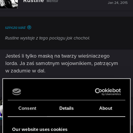
Rustine
Mentor
i
Jan 24, 2015
o
n
s
:
szincza said:
Rustine wystaje z tego pociągu jak chochoł.
Jesteś li tylko maską na twarzy wieśniaczego
lorda. Ja zaś samotnym wojownikiem, patrzącym
w zadumie w dal.
R
Lotherien
,
Koreon
and
Hostile
e
a
c
t
#51
Consent
Details
About
Szincza
Moderator
i
Jan 24, 2015
o
n
s
Our website uses cookies
: