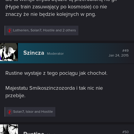
(Hype train zasuwający po kosmosie) co nie
znaczy że nie będzie kolejnych w png.
R
Lotherien
,
Solan7
,
Hostile
and 2 others
e
a
c
t
#49
Szincza
Moderator
i
Jan 24, 2015
o
n
s
Rustine wystaje z tego pociągu jak chochoł.
:
Majestatu Smikoszinczozorda i tak nic nie
przebije.
R
Solan7
,
Iskor
and
Hostile
e
a
c
t
#50