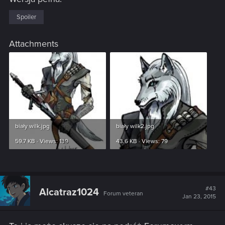
Spoiler
Attachments
biały wilk.jpg
biały wilk2.jpg
59.7 KB · Views: 139
43.6 KB · Views: 79
#43
Alcatraz1024
Forum veteran
Jan 23, 2015