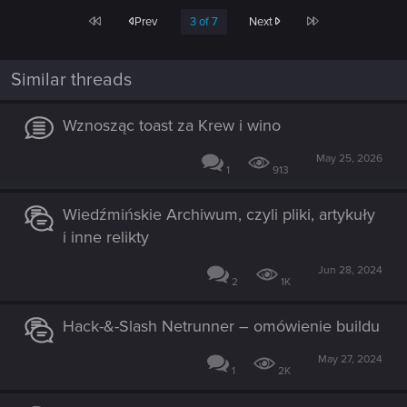
First
Last
Prev
3 of 7
Next
Similar threads
Wznosząc toast za Krew i wino
May 25, 2026
1
913
Wiedźmińskie Archiwum, czyli pliki, artykuły
i inne relikty
Jun 28, 2024
2
1K
Hack-&-Slash Netrunner – omówienie buildu
May 27, 2024
1
2K