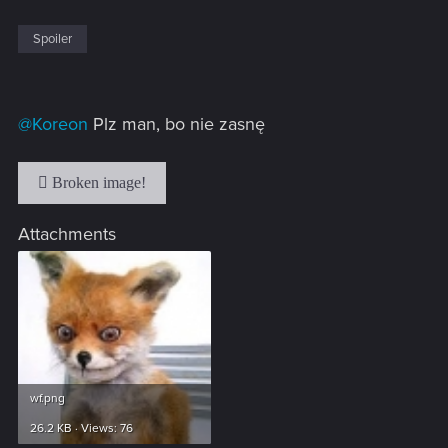
Spoiler
@Koreon
Plz man, bo nie zasnę
Attachments
wf.png
26.2 KB · Views: 76