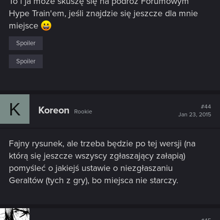
To i ja może skuszę się na podróż Forumowym
Hype Train'em, jeśli znajdzie się jeszcze dla mnie
miejsce
Spoiler
Spoiler
K
#44
Koreon
Rookie
Jan 23, 2015
Fajny rysunek, ale trzeba będzie po tej wersji (na
którą się jeszcze wszyscy zgłaszający załapią)
pomyśleć o jakiejś ustawie o niezgłaszaniu
Geraltów (tych z gry), bo miejsca nie starczy.