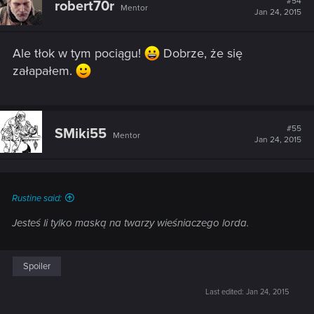
#54
robert70r
Mentor
i
Jan 24, 2015
o
n
s
Ale tłok w tym pociągu!
Dobrze, że się
:
załapałem.
#55
SMiki55
Mentor
Jan 24, 2015
Rustine said:
Jesteś li tylko maską na twarzy wieśniaczego lorda.
Spoiler
Last edited:
Jan 24, 2015