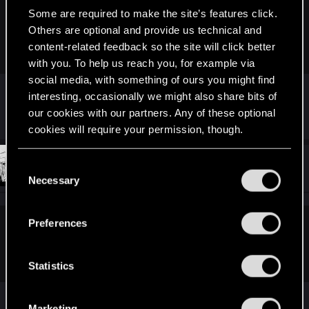
Rustine said:
Some are required to make the site’s features click.
Others are optional and provide us technical and
Jesteś li tylko maską na twarzy wieśniaczego lorda. Ja zaś
content-related feedback so the site will click better
samotnym wojownikiem, patrzącym w zadumie w dal.
with you. To help us reach you, for example via
social media, with something of ours you might find
interesting, occasionally we might also share bits of
Aha.
our cookies with our partners. Any of these optional
cookies will require your permission, though.
You’ll find all the details regarding our use of cookies
#52
Rustine
C
Mentor
Jan 24, 2015
and tweak your preferences regarding them in the
Necessary
o
“Settings” menu below.
n
s
Preferences
szincza said:
e
n
Aha.
t
Statistics
S
Też tak odbieram te Wasze transformacje.
e
Marketing