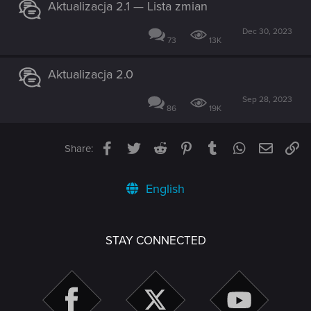
Aktualizacja 2.1 — Lista zmian
Dec 30, 2023
73
13K
Aktualizacja 2.0
Sep 28, 2023
86
19K
Facebook
Twitter
Reddit
Pinterest
Tumblr
WhatsApp
Email
Li
Share:
English
STAY CONNECTED