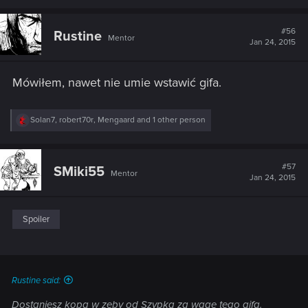
#56
Rustine
Mentor
Jan 24, 2015
Mówiłem, nawet nie umie wstawić gifa.
R
Solan7
,
robert70r
,
Mengaard
and 1 other person
e
a
c
t
#57
SMiki55
Mentor
i
Jan 24, 2015
o
n
s
:
Spoiler
Rustine said:
Dostaniesz kopa w zęby od Szypka za wagę tego gifa.