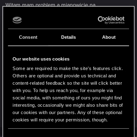
Witam mam problem a mianowicie na
ustawieniach ultra mam ok 60 klatek po
włączeniu DLLS Frame Generation owszem
pokazuje prawie 110 czy to w opcji gry czy przez
afterburnera ale tylko pokazuje bo płynność jest
Consent
Details
About
dużo gorsza jak bez tej opcji i tak na oko
rzeczywiście jest może z 30 klatek sterowniki
najnowsze Windows 11 po aktualizacji dodam ze
Our website uses cookies
tylko w cyberpunku tak się dzieje inne gry które
Some are required to make the site’s features click.
obsługują DLLS działają poprawnie może ktoś
Others are optional and provide us technical and
miał taki problem to proszę o sugestie poniżej
content-related feedback so the site will click better
ogólna specyfikacja kompa.
with you. To help us reach you, for example via
social media, with something of ours you might find
Lenovo LOQ 15IAX9 i5-12450HX / 16 GB DDR5 / 512 GB /
interesting, occasionally we might also share bits of
RTX 4060 / 144 Hz
our cookies with our partners. Any of these optional
cookies will require your permission, though.
You’ll find all the details regarding our use of cookies
C