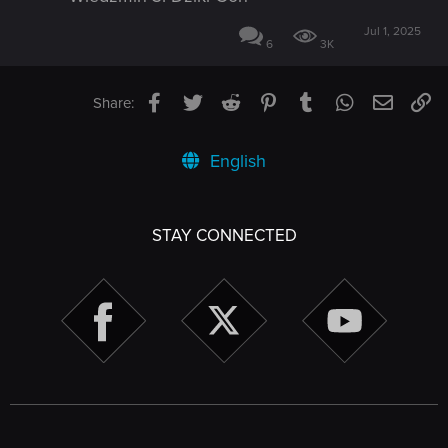
Jul 1, 2025
6
3K
Facebook
Twitter
Reddit
Pinterest
Tumblr
WhatsApp
Email
Li
Share:
English
STAY CONNECTED