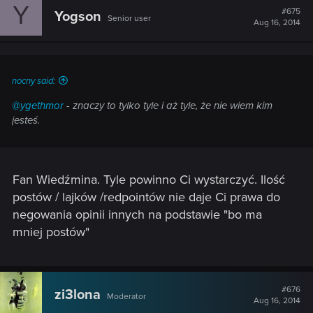
Y
#675
Yogson
Senior user
Aug 16, 2014
nocny said:
@ygethmor
- znaczy to tylko tyle i aż tyle, że nie wiem kim
jesteś.
Fan Wiedźmina. Tyle powinno Ci wystarczyć. Ilość
postów / lajków /redpointów nie daje Ci prawa do
negowania opinii innych na podstawie "bo ma
mniej postów"
#676
zi3lona
Moderator
Aug 16, 2014