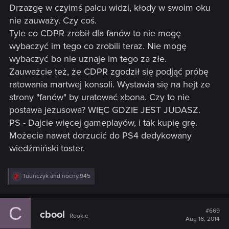
Drzazgę w czyimś palcu widzi, kłody w swoim oku
nie zauważy. Czy coś.
Tyle co CDPR zrobił dla fanów to nie mogę
wybaczyć im tego co zrobili teraz. Nie mogę
wybaczyć bo nie uznaje im tego za złe.
Zauważcie też, że CDPR zgodził się podjąć próbę
ratowania martwej konsoli. Wystawia się na hejt ze
strony "fanów" by uratować xbona. Czy to nie
postawa jezusowa? WIĘC GDZIE JEST JUDASZ.
PS - Dajcie więcej gameplayów, i tak kupię grę.
Możecie nawet dorzucić do PS4 dedykowany
wiedźmiński toster.
R
Tuunczyk
and
nocny.945
e
a
c
C
t
#669
cbool
Rookie
i
Aug 16, 2014
o