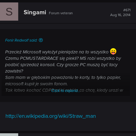
S
#671
Singami
Forum veteran
Aug 16, 2014
Fenir Redwolf said:
Przecież Microsoft wyłożył pieniądze na to wszystko
Czemu PCMUSTARDRACE się piekli? MS robi wszystko by
podbić sprzedaż konsoli. Czy gracze PC muszą być tacy
zawistni?
Sam mam w głębokim poważaniu te karty, to tylko papier,
microsoft kupił je swoim fanom.
Tak łatwo kochać CDPR póki robi to co chcę, kiedy urazi w
Click to expand...
jakiś sposób PC JEST GORSZĄ FIRMĄ NIŻ FUZJA
ABSTERGO I EA.
ONIE CDPR NAS OKŁAMAŁ. Matka pytała się czy wyniosłeś
http://en.wikipedia.org/wiki/Straw_man
śmieci, co jej powiedziałeś? I jak bardzo starałeś się zasłonić
kosz z pełnym workiem w środku?
Drzazgę w czyimś palcu widzi, kłody w swoim oku nie
zauważy. Czy coś.