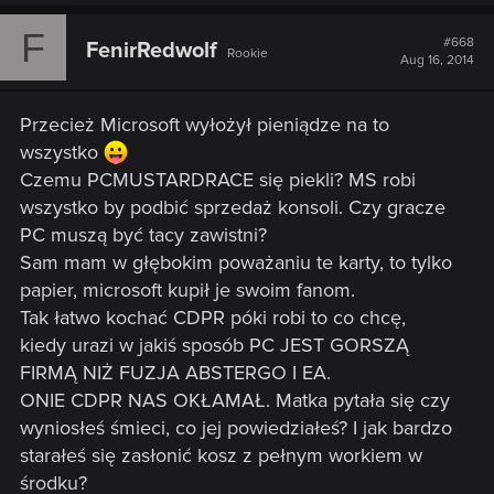
F
#668
FenirRedwolf
Rookie
Aug 16, 2014
Przecież Microsoft wyłożył pieniądze na to
wszystko
Czemu PCMUSTARDRACE się piekli? MS robi
wszystko by podbić sprzedaż konsoli. Czy gracze
PC muszą być tacy zawistni?
Sam mam w głębokim poważaniu te karty, to tylko
papier, microsoft kupił je swoim fanom.
Tak łatwo kochać CDPR póki robi to co chcę,
kiedy urazi w jakiś sposób PC JEST GORSZĄ
FIRMĄ NIŻ FUZJA ABSTERGO I EA.
ONIE CDPR NAS OKŁAMAŁ. Matka pytała się czy
wyniosłeś śmieci, co jej powiedziałeś? I jak bardzo
starałeś się zasłonić kosz z pełnym workiem w
środku?