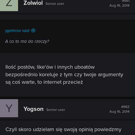
Z
#661
Zolwiol
Senior user
Aug 16, 2014
ygethmor said:
A co to ma do rzeczy?
Ilość postów, like'ów i innych uboatów
bezpośrednio koreluje z tym czy twoje argumenty
są coś warte, to internet przecież
Y
#662
Yogson
Senior user
Aug 16, 2014
Czyli skoro udzielam się swoją opinią powiedzmy