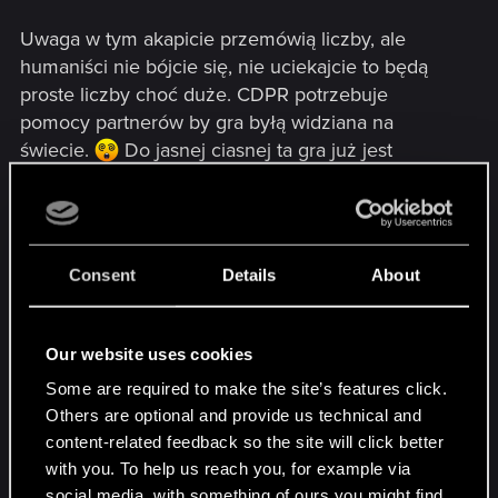
Uwaga w tym akapicie przemówią liczby, ale
humaniści nie bójcie się, nie uciekajcie to będą
proste liczby choć duże. CDPR potrzebuje
pomocy partnerów by gra byłą widziana na
świecie.
Do jasnej ciasnej ta gra już jest
widziana na świecie i to nie ze względu, że pojawi
się na konsolach, jeśli jednak potrzebują takiego
partnera jak M$ by wypromować grę to wybrali
źle(tutaj wchodzą liczby nie bójcie się). Porównam
Consent
Details
About
wyniki sprzedaży konsol: SONY w ostatnich dnach
pochwalił się, że PS4 znalazło 10 000 000(10
milionów) nabywców, niestety z tego co mi
Our website uses cookies
wiadomo Microsoft nie pochwalił się wynikami od
Some are required to make the site’s features click.
kwietnia kiedy to wszystkich konsol wysłanych do
Others are optional and provide us technical and
SKLEPÓW było 5 000 000(5 milionów), ale
content-related feedback so the site will click better
konsole to pikuś największym możliwym
with you. To help us reach you, for example via
partnerem CDPR mógł sobie wymarzyć są gracze
social media, with something of ours you might find