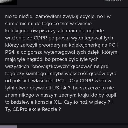
No to nieźle...zamówiłem zwykłą edycję, no i w
sumie nic mi do tego co tam w świecie
kolekcjonerów piszczy, ale mam nie odparte
wrażenie że CDPR po prostu wytentegował tych
którzy założyli preordery na kolekcjonerkę na PC i
PS4, a co gorsza wytentegował tych dzięki którym
mają tyle nagród, bo przeca było tyle tych
wszystkich "obowiązkowych" głosowań na grę
tego czy siamtego i chyba większość głosów było
od polskich właścicieli PC! ....Czy CDPR włazi w
tylni otwór obywateli US i A ?, bo szczerze to nie
znam nikogo w naszym zacnym kraju kto by kupił
to badziewie konsole X1... Czy to nóż w plecy ? I
Ty, CDProjekcie Redzie ?