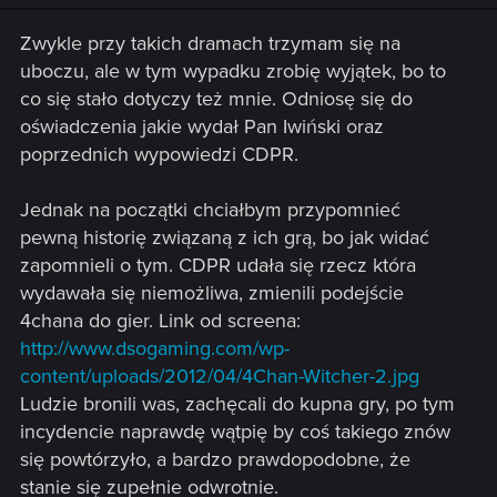
n
s
Zwykle przy takich dramach trzymam się na
:
uboczu, ale w tym wypadku zrobię wyjątek, bo to
co się stało dotyczy też mnie. Odniosę się do
oświadczenia jakie wydał Pan Iwiński oraz
poprzednich wypowiedzi CDPR.
Jednak na początki chciałbym przypomnieć
pewną historię związaną z ich grą, bo jak widać
zapomnieli o tym. CDPR udała się rzecz która
wydawała się niemożliwa, zmienili podejście
4chana do gier. Link od screena:
http://www.dsogaming.com/wp-
content/uploads/2012/04/4Chan-Witcher-2.jpg
Ludzie bronili was, zachęcali do kupna gry, po tym
incydencie naprawdę wątpię by coś takiego znów
się powtórzyło, a bardzo prawdopodobne, że
stanie się zupełnie odwrotnie.