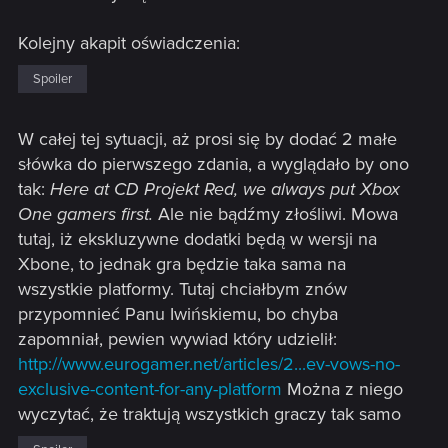
Kolejny akapit oświadczenia:
Spoiler
W całej tej sytuacji, aż prosi się by dodać 2 małe
słówka do pierwszego zdania, a wyglądało by ono
tak:
Here at CD Projekt Red, we always put Xbox
One gamers first.
Ale nie bądźmy złośliwi. Mowa
tutaj, iż ekskluzywne dodatki będą w wersji na
Xbone, to jednak gra będzie taka sama na
wszystkie platformy. Tutaj chciałbym znów
przypomnieć Panu Iwińskiemu, bo chyba
zapomniał, pewien wywiad który udzielił:
http://www.eurogamer.net/articles/2...ev-vows-no-
exclusive-content-for-any-platform
Można z niego
wyczytać, że traktują wszystkich graczy tak samo