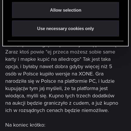
Ta wiem tu była mowa o DLC, ale dla
o
kolekcjonerów nie jest ważne DLC, dla nich jest
Allow selection
n
ważne by każda wersja kolekcjonerki była ta
sama. Sam fakt ogłoszenia tego już po
Use necessary cookies only
wyczerpaniu zapasów EK najbardziej boli, bo nie
ma możliwości zmienić decyzji by kupić EK na
kloca, sprzedać grę i kupić na wybraną platformę.
Zaraz ktoś powie "ej przeca możesz sobie same
karty i mapke kupić na alledrogo" Tak jest taka
opcja, i byłaby nawet dobra gdyby więcej niż 5
osób w Polsce kupiło wersje na XONE. Gra
narodziła się w Polsce na platformie PC, i ludzie
kupując(w tym ja) myśleli, że ta platforma jest
wiodąca, mylili się. Kupno tych trzech dodatków
na aukcji będzie graniczyło z cudem, a już kupno
ich w rozsądnych cenach będzie niemożliwe.
Na koniec krótko: