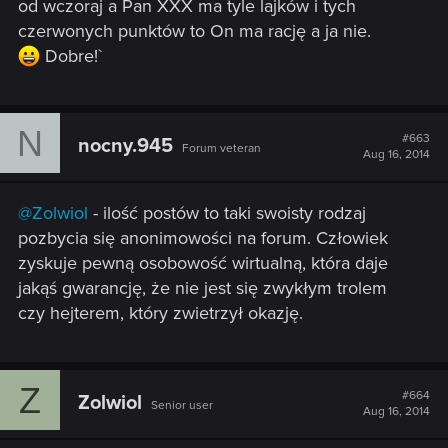
od wczoraj a Pan XXX ma tyle lajków i tych
czerwonych punktów to On ma rację a ja nie.
Dobre!`
N
#663
nocny.945
Forum veteran
Aug 16, 2014
@Zolwiol
- ilość postów to taki swoisty rodzaj
pozbycia się anonimowości na forum. Człowiek
zyskuje pewną osobowość wirtualną, która daje
jakąś gwarancję, że nie jest się zwykłym trolem
czy hejterem, który zwietrzył okazję.
Z
#664
Zolwiol
Senior user
Aug 16, 2014