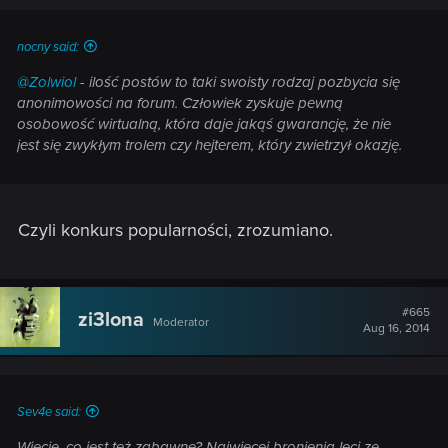
nocny said:
@Zolwiol
- ilość postów to taki swoisty rodzaj pozbycia się
anonimowości na forum. Człowiek zyskuje pewną
osobowość wirtualną, która daje jakąś gwarancję, że nie
jest się zwykłym trolem czy hejterem, który zwietrzył okazję.
Czyli konkurs popularności, zrozumiano.
#665
zi3lona
Moderator
Aug 16, 2014
Sev4e said:
Wiecie, co jest też zabawne? Najwięcej bronienia leci ze