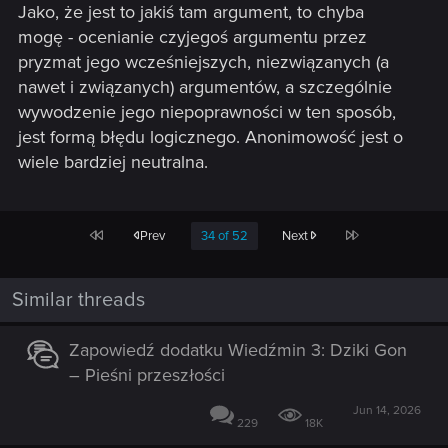
Jako, że jest to jakiś tam argument, to chyba
mogę - ocenianie czyjegoś argumentu przez
pryzmat jego wcześniejszych, niezwiązanych (a
nawet i związanych) argumentów, a szczególnie
wywodzenie jego niepoprawności w ten sposób,
jest formą błędu logicznego. Anonimowość jest o
wiele bardziej neutralna.
First
Last
Prev
34 of 52
Next
Similar threads
Zapowiedź dodatku Wiedźmin 3: Dziki Gon
– Pieśni przeszłości
Jun 14, 2026
229
18K