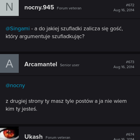
N
Tyle co CDPR zrobił dla fanów to nie mogę wybaczyć im
#672
nocny.945
Forum veteran
Aug 16, 2014
tego co zrobili teraz. Nie mogę wybaczyć bo nie uznaje im
tego za złe.
Zauważcie też, że CDPR zgodził się podjąć próbę ratowania
@Singami
- a do jakiej szufladki zalicza się gość,
martwej konsoli. Wystawia się na hejt ze strony "fanów" by
który argumentuje szufladkując?
uratować xbona. Czy to nie postawa jezusowa? WIĘC
GDZIE JEST JUDASZ.
PS - Dajcie więcej gameplayów, i tak kupię grę. Możecie
nawet dorzucić do PS4 dedykowany wiedźmiński toster.
A
#673
Arcamantel
Senior user
Aug 16, 2014
@nocny
z drugiej strony ty masz tyle postów a ja nie wiem
kim ty jesteś.
#674
Ukash
Forum veteran
Aug 16, 2014