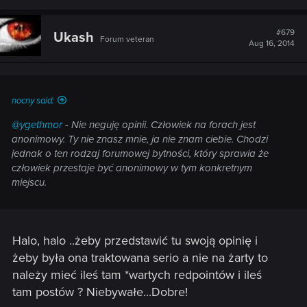
#679
Ukash
Forum veteran
Aug 16, 2014
nocny said:
@ygethmor
- Nie neguję opinii. Człowiek na forach jest
anonimowy. Ty nie znasz mnie, ja nie znam ciebie. Chodzi
jednak o ten rodzaj forumowej bytności, który sprawia że
człowiek przestaje być anonimowy w tym konkretnym
miejscu.
Halo, halo ..żeby przedstawić tu swoją opinię i
żeby była ona traktowana serio a nie na żarty to
należy mieć ileś tam *wartych redpointów i ileś
tam postów ? Niebywałe...Dobre!