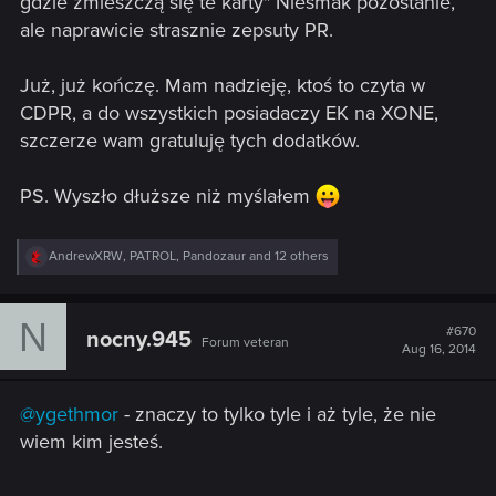
gdzie zmieszczą się te karty" Niesmak pozostanie,
ale naprawicie strasznie zepsuty PR.
Już, już kończę. Mam nadzieję, ktoś to czyta w
CDPR, a do wszystkich posiadaczy EK na XONE,
szczerze wam gratuluję tych dodatków.
PS. Wyszło dłuższe niż myślałem
R
AndrewXRW
,
PATROL
,
Pandozaur
and 12 others
e
a
c
N
t
#670
nocny.945
Forum veteran
i
Aug 16, 2014
o
n
s
@ygethmor
- znaczy to tylko tyle i aż tyle, że nie
:
wiem kim jesteś.