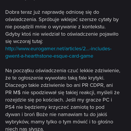
Dobra teraz już naprawdę odniosę się do
oświadczenia. Spróbuje wklejać szersze cytaty by
nie posądzili mnie o wyrywanie z kontekstu.
Gdyby ktoś nie wiedział to oświadczenie pojawiło
się wczoraj tutaj:
http://www.eurogamer.net/articles/2...-includes-
gwent-a-hearthstone-esque-card-game
Na początku oświadczenia czuć lekkie zdziwienie,
że te ogłoszenie wywołało taką fale krytyki.
Dlaczego takie zdziwienie bo ani PR CDPR, ani
PR M$ nie spodziewał się takiej reakcji, myśleli że
rozejdzie się po kościach. Jeśli my gracze PC i
PS4 nie będziemy krzyczeć zamiotą to pod
dywan i broń Boże nie namawiam tu do jakiś
wybryków, mamy tylko o tym mówić i to głośno
niech nas słyszą.