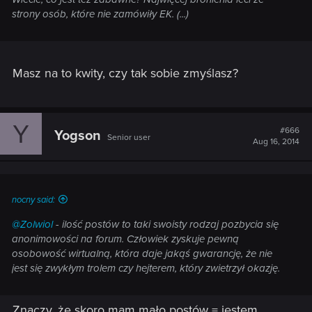
strony osób, które nie zamówiły EK. (...)
Masz na to kwity, czy tak sobie zmyślasz?
Y
#666
Yogson
Senior user
Aug 16, 2014
nocny said:
@Zolwiol
- ilość postów to taki swoisty rodzaj pozbycia się
anonimowości na forum. Człowiek zyskuje pewną
osobowość wirtualną, która daje jakąś gwarancję, że nie
jest się zwykłym trolem czy hejterem, który zwietrzył okazję.
Znaczy, że skoro mam mało postów = jestem