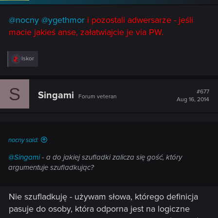
@nocny
@ygethmor
i pozostali adwersarze - jeśli
macie jakieś anse, załatwiajcie je via PW.
R
Iskor
e
a
c
S
t
#677
Singami
Forum veteran
i
Aug 16, 2014
o
n
s
:
nocny said:
@Singami
- a do jakiej szufladki zalicza się gość, który
argumentuje szufladkując?
Nie szufladkuję - używam słowa, którego definicja
pasuje do osoby, która odporna jest na logiczne