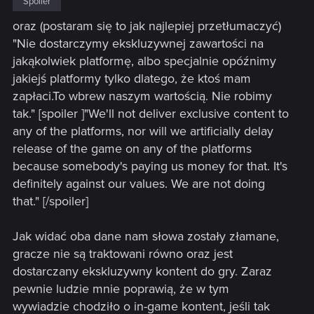
Spoiler
oraz (postaram się to jak najlepiej przetłumaczyć)
"Nie dostarczymy ekskluzywnej zawartości na
jakąkolwiek platformę, albo specjalnie opóźnimy
jakiejś platformy tylko dlatego, że ktoś mam
zapłaci.To wbrew naszym wartością. Nie robimy
tak." [spoiler ]"We'll not deliver exclusive content to
any of the platforms, nor will we artificially delay
release of the game on any of the platforms
because somebody's paying us money for that. It's
definitely against our values. We are not doing
that." [/spoiler]
Jak widać oba dane nam słowa zostały złamane,
gracze nie są traktowani równo oraz jest
dostarczany ekskluzywny kontent do gry. Zaraz
pewnie ludzie mnie poprawią, że w tym
wywiadzie chodziło o in-game kontent, jeśli tak