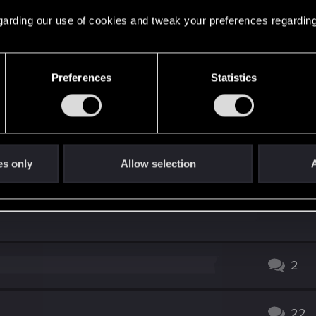
elu NVIDIA? Sprobuj pobawić się pod kątem wydajności, p
 regarding our use of cookies and tweak your preferences regarding
Preferences
Statistics
ła.
es only
Allow selection
A
2
22