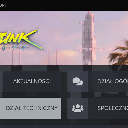
ORT
AKTUALNOŚCI
DZIAŁ OGÓ
DZIAŁ TECHNICZNY
SPOŁECZN