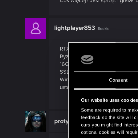
Coś więcej? Jaki sprzęt? grafa? u
lightplayer853
Rookie
RTX 2060
Ryzen 7 1700
16GB RAM
SSD
Windows 10
Consent
ustawienia na wysokie
Our website uses cookie
Some are required to make 
feedback so the site will c
protyper
Fresh user
ours you might find interes
optional cookies will requi