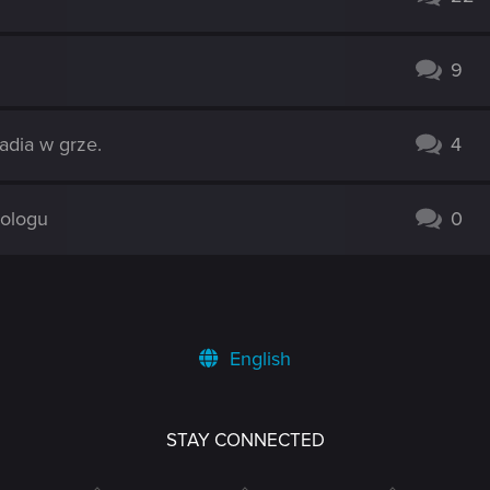
9
adia w grze.
4
rologu
0
English
STAY CONNECTED