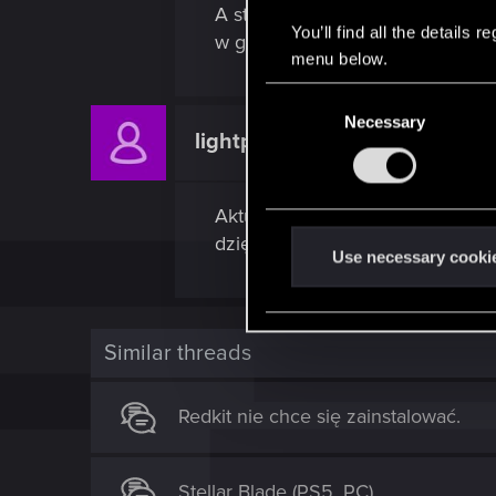
A sterowniki ? ustawienia w Pan
You’ll find all the details
w grze? trochę zgadywanka...
menu below.
C
Necessary
o
lightplayer853
Rookie
n
s
e
Aktualizacja sterowników pomog
n
dzięki
t
Use necessary cooki
S
e
l
Similar threads
e
c
Redkit nie chce się zainstalować.
t
i
o
Stellar Blade (PS5, PC)
n