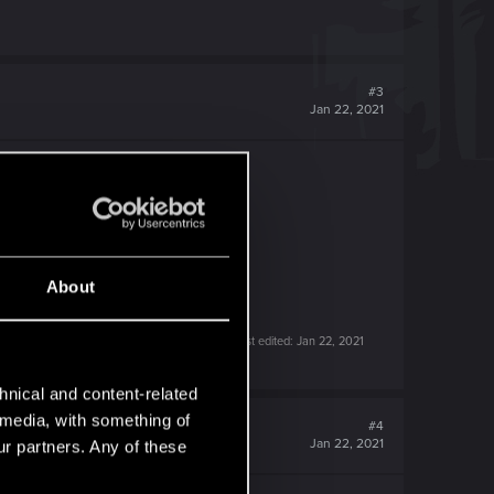
#3
Jan 22, 2021
About
Last edited:
Jan 22, 2021
hnical and content-related
l media, with something of
#4
Jan 22, 2021
ur partners. Any of these