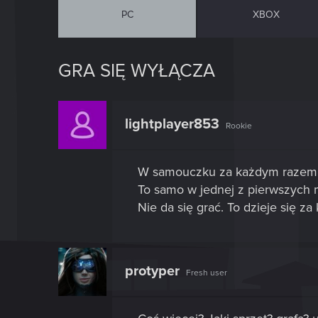
PC
XBOX
GRA SIĘ WYŁĄCZA
lightplayer853
Rookie
W samouczku za każdym razem pr
To samo w jednej z pierwszych 
Nie da się grać. To dzieje się z
protyper
Fresh user