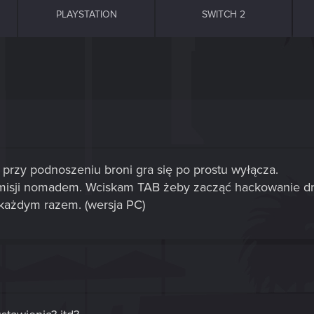
PLAYSTATION
SWITCH 2
zy podnoszeniu broni gra się po prostu wyłącza.
misji nomadem. Wciskam TAB żeby zacząć hackowanie drzwi
a każdym razem. (wersja PC)