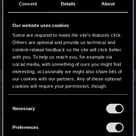
folder z zapisami i nie było nic i data modyfikacji
Consent
Details
About
w chwili dzisiejszego uruchomienia gry. Da się te
zapisy jakoś odzyskać? Grę mam ze Steama i od
razu mówię odpada opcja aby usunął folder bo
Our website uses cookies
screenshot normalnie są zapisane tam.
Some are required to make the site’s features click.
Last edited:
Apr 17, 2025
Others are optional and provide us technical and
content-related feedback so the site will click better
with you. To help us reach you, for example via
social media, with something of ours you might find
interesting, occasionally we might also share bits of
Similar threads
our cookies with our partners. Any of these optional
cookies will require your permission, though.
Zapisy stanu gry zniknęły
You’ll find all the details regarding our use of cookies
Dec 20, 2020
C
3
2K
and tweak your preferences regarding them in the
Necessary
o
“Settings” menu below.
n
[SELEKTYWNIE OSPOILEROWANE]
s
Preferences
Zakończenia - poradnik
e