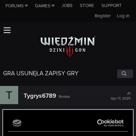
JOBS
STORE
SUPPORT
FORUMS
GAMES
Register
Log in
GRA USUNĘŁA ZAPISY GRY
T
#1
Tygrys6789
Rookie
Apr 17, 2025
Uruchomiłem sobie dzisiaj Wiedźmina 3 [edycję
kompletną] po dłuższym czasie i zobaczyłem, ze
nie ma żadnych moich zapisów, sprawdziłem