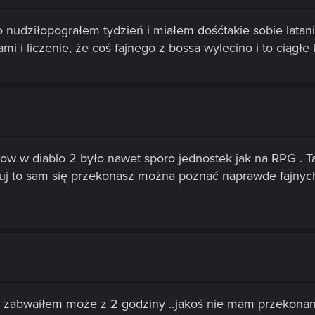
 nudziłopograłem tydzień i miałem dośćtakie sobie latan
 i liczenie, że coś fajnego z bossa wylecino i to ciągłe kli
low w diablo 2 było nawet sporo jednostek jak na RPG . Ta
óbuj to sam się przekonasz można poznać naprawde fajnyc
n
blo zabwaiłem może z 2 godziny ..jakoś nie mam przekona