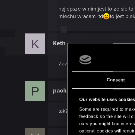
najlepsze w nim jest to ze sie ta
miechu wracam itd
to jest pi
K
Keth
Ex-moderator
Zawsze zostaje tez Battle Net ...
Consent
P
paolus
Forum veteran
Our website uses cookie
Some are required to make 
tak?? chyba nie umnie
feedback so the site will c
ours you might find interes
optional cookies will requi