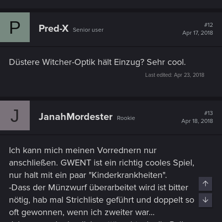
a
c
P
t
#12
Pred-X
Senior user
i
Apr 17, 2018
o
n
s
Düstere Witcher-Optik hält Einzug? Sehr cool.
:
Last edited:
Apr 23, 2018
J
#13
JanahMordester
Rookie
Apr 18, 2018
Ich kann mich meinen Vorrednern nur
anschließen. GWENT ist ein richtig cooles Spiel,
nur halt mit ein paar "Kinderkrankheiten".
Top
-Dass der Münzwurf überarbeitet wird ist bitter
nötig, hab mal Strichliste geführt und doppelt so
Bott
oft gewonnen, wenn ich zweiter war...