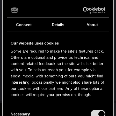
euch vorstellt!
Ich habe vollstes Vertrauen in das gesamte Team
von CD Projekt Red. Ihr seid ein Publisher von
dem sich alle anderen etwas abschneiden sollten.
Consent
Details
About
Mit einer derartigen Hingabe zu Projekten und
trotzdem mit einem fairen Umgang für uns Spieler
seid ihr das Flagschiff der modernen Gaming-
Our website uses cookies
Industrie.
Some are required to make the site’s features click.
Immer weiter so, meinen Support habt ihr.
Others are optional and provide us technical and
content-related feedback so the site will click better
PS: Schon irgendwie Ironisch dass ausgerechnet
with you. To help us reach you, for example via
ein Publisher aus Polen der einzige ist der seine
social media, with something of ours you might find
Community nicht in Form von Lootboxen beklaut
interesting, occasionally we might also share bits of
our cookies with our partners. Any of these optional
cookies will require your permission, though.
You’ll find all the details regarding our use of cookies
C
#5
puffi_cdp
Rookie
and tweak your preferences regarding them in the
Necessary
Apr 13, 2018
o