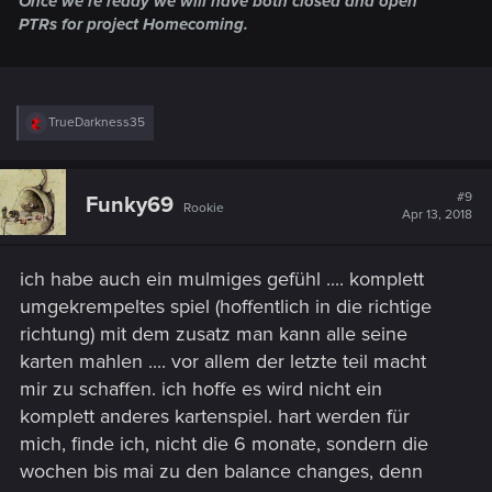
Once we’re ready we will have both closed and open
PTRs for project Homecoming.
R
TrueDarkness35
e
a
c
t
#9
Funky69
Rookie
i
Apr 13, 2018
o
n
s
ich habe auch ein mulmiges gefühl .... komplett
:
umgekrempeltes spiel (hoffentlich in die richtige
richtung) mit dem zusatz man kann alle seine
karten mahlen .... vor allem der letzte teil macht
mir zu schaffen. ich hoffe es wird nicht ein
komplett anderes kartenspiel. hart werden für
mich, finde ich, nicht die 6 monate, sondern die
wochen bis mai zu den balance changes, denn