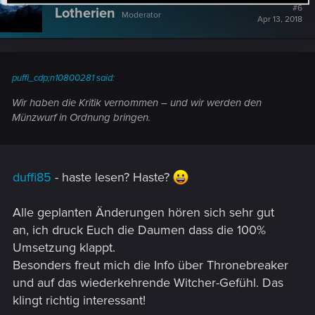
t
#6
Lotherien
Moderator
i
Apr 13, 2018
o
n
s
:
puffi_cdp;n10800281 said:
Wir haben die Kritik vernommen – und wir werden den
Münzwurf in Ordnung bringen.
duffi85
- haste lesen? Haste?
Alle geplanten Änderungen hören sich sehr gut
an, ich druck Euch die Daumen dass die 100%
Umsetzung klappt.
Besonders freut mich die Info über Thronebreaker
und auf das wiederkehrende Witcher-Gefühl. Das
klingt richtig interessant!