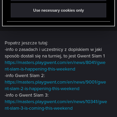
Dokładnie! O to chodzi. Jak wyglądały te kwalifikacje?
Zasady turniejowe, czy każdy grał jakim chciał deckiem bez
Use necessary cookies only
żadnych banów? Wiadomo może, czy to będzie standard,
czy raczej jednorazowy event.
Popatrz jeszcze tutaj:
-info o zasadach i uczestnicy z dopiskiem w jaki
sposób dostali się na turniej, to jest Gwent Slam 1
https://masters.playgwent.com/en/news/8041/gwe
nt-slam-is-happening-this-weekend
-info Gwent Slam 2:
https://masters.playgwent.com/en/news/9001/gwe
nt-slam-2-is-happening-this-weekend
-info o Gwent Slam 3:
https://masters.playgwent.com/en/news/10341/gwe
nt-slam-3-is-coming-this-weekend