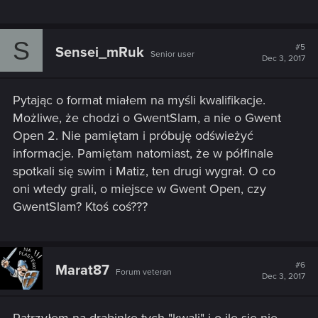
S
#5
Sensei_mRuk
Senior user
Dec 3, 2017
Pytając o format miałem na myśli kwalifikacje.
Możliwe, że chodzi o GwentSlam, a nie o Gwent
Open 2. Nie pamiętam i próbuję odświeżyć
informacje. Pamiętam natomiast, że w półfinale
spotkali się swim i Matiz, ten drugi wygrał. O co
oni wtedy grali, o miejsce w Gwent Open, czy
GwentSlam? Ktoś coś???
#6
Marat87
Forum veteran
Dec 3, 2017
Patrzyłem na drabinkę tych "kwali" i o ile się nie