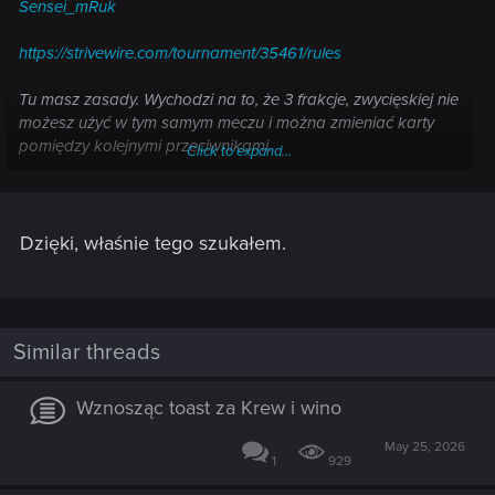
Sensei_mRuk
https://strivewire.com/tournament/35461/rules
Tu masz zasady. Wychodzi na to, że 3 frakcje, zwycięskiej nie
możesz użyć w tym samym meczu i można zmieniać karty
pomiędzy kolejnymi przeciwnikami.
Click to expand...
Inne kwalifikacje też tam pewno znajdziesz jak poszukasz.
Dzięki, właśnie tego szukałem.
Similar threads
Wznosząc toast za Krew i wino
May 25, 2026
1
929