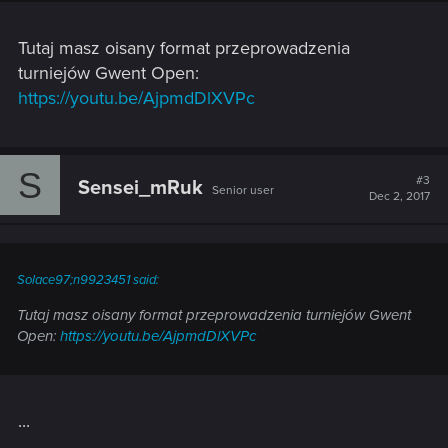
Tutaj masz oisany format przeprowadzenia
turniejów Gwent Open:
https://youtu.be/AjpmdDlXVPc
S
#3
Sensei_mRuk
Senior user
Dec 2, 2017
Solace97;n9923451 said:
Tutaj masz oisany format przeprowadzenia turniejów Gwent
Open:
https://youtu.be/AjpmdDlXVPc
...