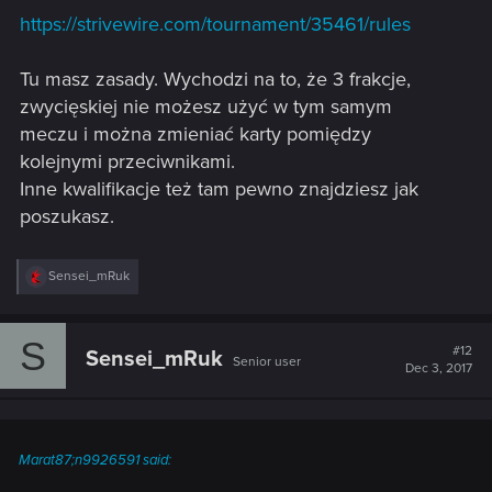
https://strivewire.com/tournament/35461/rules
Tu masz zasady. Wychodzi na to, że 3 frakcje,
zwycięskiej nie możesz użyć w tym samym
meczu i można zmieniać karty pomiędzy
kolejnymi przeciwnikami.
Inne kwalifikacje też tam pewno znajdziesz jak
poszukasz.
R
Sensei_mRuk
e
a
c
S
t
#12
Sensei_mRuk
Senior user
i
Dec 3, 2017
o
n
s
:
Marat87;n9926591 said: