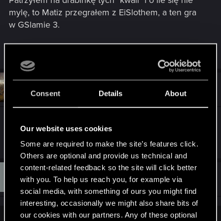
mylę, to Matiz przegrałem z EiSlothem, a ten gra
w GSlamie 3.
R
Sensei_mRuk
e
a
c
t
#7
McBobek
Forum veteran
i
Consent
Details
About
Dec 3, 2017
o
n
s
Może chodzi o Gwent Slam 2, tam dziką kartę
:
Our website uses cookies
dostał SuperJJ o ile pamiętam.
Some are required to make the site’s features click.
Others are optional and provide us technical and
content-related feedback so the site will click better
S
#8
Sensei_mRuk
with you. To help us reach you, for example via
Senior user
Dec 3, 2017
social media, with something of ours you might find
interesting, occasionally we might also share bits of
our cookies with our partners. Any of these optional