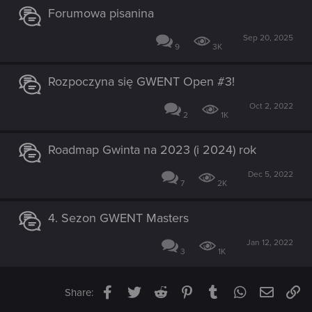
Forumowa pisanina
Sep 20, 2025
9
3K
Rozpoczyna się GWENT Open #3!
Oct 2, 2022
2
1K
Roadmap Gwinta na 2023 (i 2024) rok
Dec 5, 2022
7
2K
4. Sezon GWENT Masters
Jan 12, 2022
3
1K
Facebook
Twitter
Reddit
Pinterest
Tumblr
WhatsApp
Email
Li
Share: