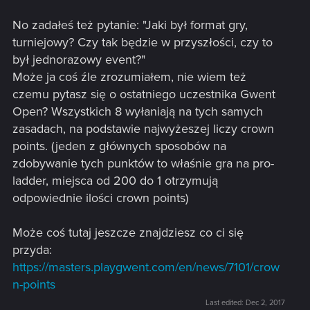
No zadałeś też pytanie: "Jaki był format gry,
turniejowy? Czy tak będzie w przyszłości, czy to
był jednorazowy event?"
Może ja coś źle zrozumiałem, nie wiem też
czemu pytasz się o ostatniego uczestnika Gwent
Open? Wszystkich 8 wyłaniają na tych samych
zasadach, na podstawie najwyżeszej liczy crown
points. (jeden z głównych sposobów na
zdobywanie tych punktów to właśnie gra na pro-
ladder, miejsca od 200 do 1 otrzymują
odpowiednie ilości crown points)
Może coś tutaj jeszcze znajdziesz co ci się
przyda:
https://masters.playgwent.com/en/news/7101/crow
n-points
Last edited:
Dec 2, 2017