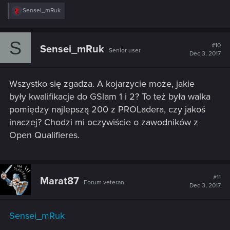
R
Sensei_mRuk
e
a
c
S
t
#10
Sensei_mRuk
Senior user
i
Dec 3, 2017
o
n
s
Wszystko się zgadza. A kojarzycie może, jakie
:
były kwalifikacje do GSlam 1 i 2? To też była walka
pomiędzy najlepszą 200 z PROLadera, czy jakoś
inaczej? Chodzi mi oczywiście o zawodników z
Open Qualifieres.
#11
Marat87
Forum veteran
Dec 3, 2017
Sensei_mRuk