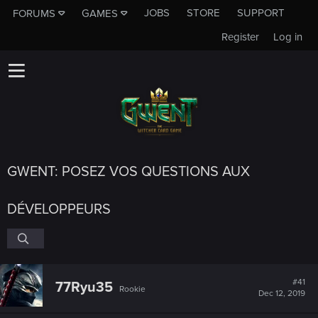
JOBS
STORE
SUPPORT
FORUMS
GAMES
Register
Log in
GWENT: POSEZ VOS QUESTIONS AUX
DÉVELOPPEURS
#41
77Ryu35
Rookie
Dec 12, 2019