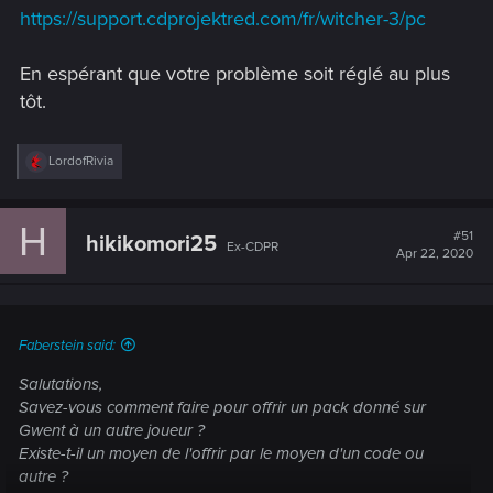
https://support.cdprojektred.com/fr/witcher-3/pc
En espérant que votre problème soit réglé au plus
tôt.
R
LordofRivia
e
a
c
H
t
#51
hikikomori25
Ex-CDPR
i
Apr 22, 2020
o
n
s
:
Faberstein said:
Salutations,
Savez-vous comment faire pour offrir un pack donné sur
Gwent à un autre joueur ?
Existe-t-il un moyen de l'offrir par le moyen d'un code ou
autre ?