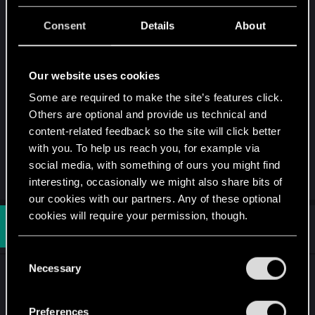
avec l'update précédente.
Consent
Details
About
Rien ne marche , je suis en fibre , j'ai essayé avec
ma connexion 4G aussi ....
Gwent marche parfaitement sur mon smartphone
Our website uses cookies
pourtant.
Merci d'avance et bon jeu !
Some are required to make the site’s features click.
Others are optional and provide us technical and
content-related feedback so the site will click better
Maj : Problème résolue avec la maj d’aujourd’hui
with you. To help us reach you, for example via
social media, with something of ours you might find
Last edited:
May 5, 2020
interesting, occasionally we might also share bits of
our cookies with our partners. Any of these optional
cookies will require your permission, though.
#53
K-Max
Rookie
May 5, 2020
You’ll find all the details regarding our use of cookies
C
and tweak your preferences regarding them in the
Necessary
o
Bonjour à tous,
“Settings” menu below.
n
s
Je me suis remis à Gwent depuis 2 mois
Preferences