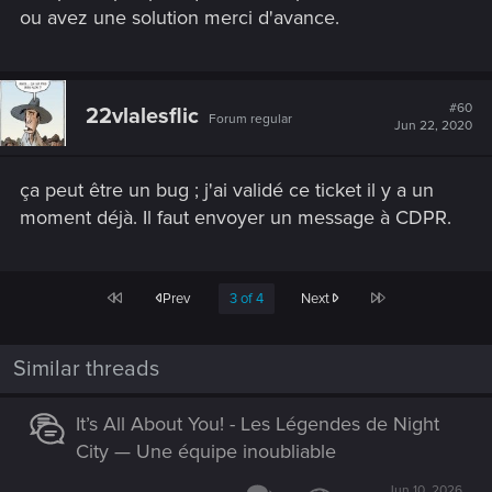
ou avez une solution merci d'avance.
#60
22vlalesflic
Forum regular
Jun 22, 2020
ça peut être un bug ; j'ai validé ce ticket il y a un
moment déjà. Il faut envoyer un message à CDPR.
First
Last
Prev
3 of 4
Next
Similar threads
It’s All About You! - Les Légendes de Night
City — Une équipe inoubliable
Jun 10, 2026