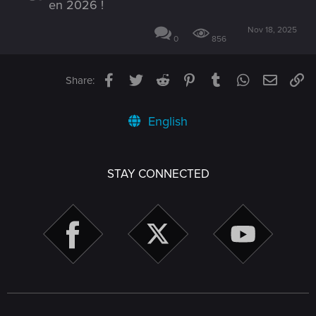
en 2026 !
Nov 18, 2025
0
856
Facebook
Twitter
Reddit
Pinterest
Tumblr
WhatsApp
Email
Li
Share:
English
STAY CONNECTED