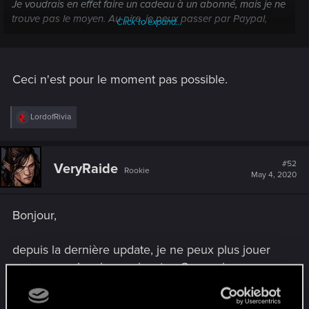
Je voudrais en effet faire un cadeau à un abonné, mais je ne
trouve pas le moyen. Au pire, je peux passer par Paypal,
Click to expand...
mais bon, il y a peut-être un moyen un peu plus élégant.
Ceci n'est pour le moment pas possible.
R
LordofRivia
e
a
c
t
#52
VeryRaide
Rookie
i
May 4, 2020
o
n
s
Bonjour,
:
depuis la dernière update, je ne peux plus jouer
sur pc pour la raison suivante : Connexion
impossible vérifier votre réseau. J'ai réinstallé le
jeu plusieurs fois , de même pour Gog. Essayer