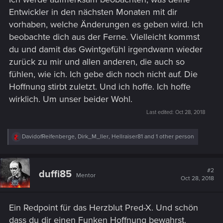
Entwickler in den nächsten Monaten mit dir
vorhaben, welche Änderungen es geben wird. Ich
beobachte dich aus der Ferne. Vielleicht kommst
du und damit das Gwintgefühl irgendwann wieder
zurück zu mir und allen anderen, die auch so
fühlen, wie ich. Ich gebe dich noch nicht auf. Die
Hoffnung stirbt zuletzt. Und ich hoffe. Ich hoffe
wirklich. Um unser beider Wohl.
Last edited:
Oct 28, 2018
R
DavidofReifenberge
,
Dirk_M_ller
,
Hellraiser81
and 1 other person
e
a
c
t
#2
duffi85
Mentor
i
Oct 28, 2018
o
n
s
Ein Redpoint für das Herzblut Pred-X. Und schön
:
dass du dir einen Funken Hoffnung bewahrst.