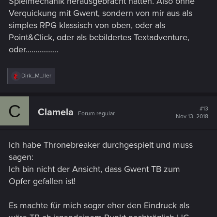
Spielmechanik herausgebracht hätten. Also ohne
Verquickung mit Gwent, sondern von mir aus als
simples RPG klassisch von oben, oder als
Point&Click, oder als bebildertes Textadventure,
oder.................
R
Dirk_M_ller
e
a
c
C
t
#13
Clamela
Forum regular
i
Nov 13, 2018
o
n
s
Ich habe Thronebreaker durchgespielt und muss
:
sagen:
Ich bin nicht der Ansicht, dass Gwent TB zum
Opfer gefallen ist!
Es machte für mich sogar eher den Eindruck als