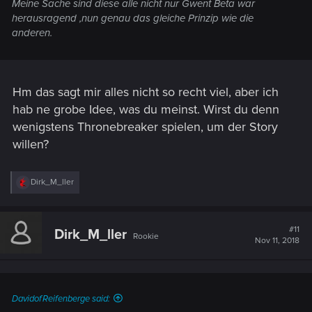
Meine Sache sind diese alle nicht nur Gwent Beta war
herausragend ,nun genau das gleiche Prinzip wie die
anderen.
Hm das sagt mir alles nicht so recht viel, aber ich
hab ne grobe Idee, was du meinst. Wirst du denn
wenigstens Thronebreaker spielen, um der Story
willen?
R
Dirk_M_ller
e
a
c
t
#11
Dirk_M_ller
Rookie
i
Nov 11, 2018
o
n
s
:
DavidofReifenberge said: