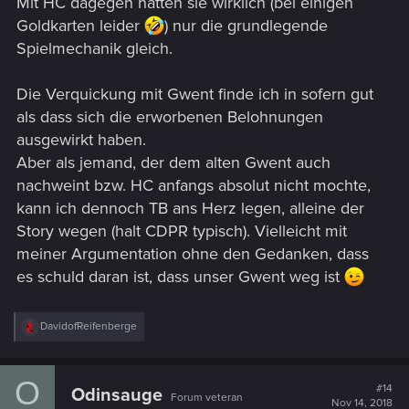
Mit HC dagegen hatten sie wirklich (bei einigen
Goldkarten leider
) nur die grundlegende
Spielmechanik gleich.
Die Verquickung mit Gwent finde ich in sofern gut
als dass sich die erworbenen Belohnungen
ausgewirkt haben.
Aber als jemand, der dem alten Gwent auch
nachweint bzw. HC anfangs absolut nicht mochte,
kann ich dennoch TB ans Herz legen, alleine der
Story wegen (halt CDPR typisch). Vielleicht mit
meiner Argumentation ohne den Gedanken, dass
es schuld daran ist, dass unser Gwent weg ist
R
DavidofReifenberge
e
a
c
O
t
#14
Odinsauge
Forum veteran
i
Nov 14, 2018