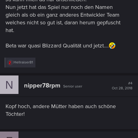
Nun jetzt hat das Spiel nur noch den Namen
gleich als ob ein ganz anderes Entwickler Team
welches nicht so gut ist, daran herum gepfuscht
hat.
Beta war quasi Blizzard Qualität und jetzt....
R
Hellraiser81
e
a
c
N
t
#4
nipper78rpm
Senior user
i
Oct 28, 2018
o
n
s
Kopf hoch, andere Mütter haben auch schöne
:
Töchter!