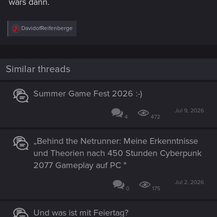
wars dann.
R
DavidofReifenberge
e
a
c
t
i
Similar threads
o
n
s
Summer Game Fest 2026 :-)
:
Jul 9, 2026
4
472
„Behind the Netrunner: Meine Erkenntnisse
und Theorien nach 450 Stunden Cyberpunk
2077 Gameplay auf PC "
Jul 2, 2026
0
175
Und was ist mit Feiertag?