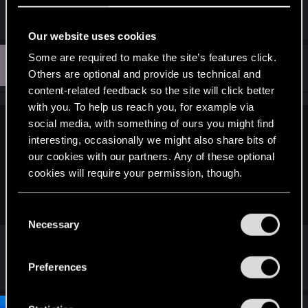
beschreibt meine schlimmsten Ängste.
Our website uses cookies
Some are required to make the site’s features click.
F
#7
Fimbulthrym
Senior user
Others are optional and provide us technical and
Nov 10, 2018
content-related feedback so the site will click better
with you. To help us reach you, for example via
social media, with something of ours you might find
DavidofReifenberge said:
interesting, occasionally we might also share bits of
Ich habe bisher einen erfolgreichen Bogen um Gwent
our cookies with our partners. Any of these optional
gemacht, weil ich mir alles für Thronebreaker bewahren
cookies will require your permission, though.
wollte, das ja nun auch bald auf der PS4 erscheint. Dieser
Nachruf beschreibt meine schlimmsten Ängste.
You’ll find all the details regarding our use of cookies
C
and tweak your preferences regarding them in the
Necessary
o
Kennst du Beta-Gwent? Wenn nicht, könnte es dir
“Settings” menu below.
n
sogar gefallen.
s
Preferences
e
n