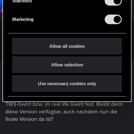
t
Statistics
#8
DavidofReifenberge
Rookie
Nov 11, 2018
S
e
Marketing
l
e
Fimbulthrym said:
c
Kennst du Beta-Gwent? Wenn nicht, könnte es dir sogar
t
Allow all cookies
gefallen.
i
o
Allow selection
n
Meinst Du damit die Version aus der Beta-Phase,
als es noch drei Reihen waren? Das hatte ich ganz
Use necessary cookies only
kurz mal angezockt, aber irgendwie kam ich nicht
rein. Hing zu dem Zeitpunkt noch zu sehr im
TW3-Gwint bzw. im real life Gwint fest. Bleibt denn
diese Version verfügbar, auch nachdem nun die
finale Version da ist?