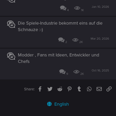
Jan 10, 2026
4
1K
Die Spiele-Industrie bekommt eins auf die
Schnauze :-)
Mar 20, 2026
2
2K
Modder , Fans mit Ideen, Entwickler und
Chefs
Oct 16, 2025
9
2K
Facebook
Twitter
Reddit
Pinterest
Tumblr
WhatsApp
Email
Li
Share:
English