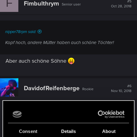
F
#5
Fimbulthrym
Senior user
Oct 28, 2018
nipper78rpm said:
Kopf hoch, andere Mütter haben auch schöne Töchter!
Aber auch schöne Söhne
#6
DavidofReifenberge
Rookie
Nov 10, 2018
Ich habe bisher einen erfolgreichen Bogen um
Gwent gemacht, weil ich mir alles für
Thronebreaker bewahren wollte, das ja nun auch
bald auf der PS4 erscheint. Dieser Nachruf
Consent
Details
About