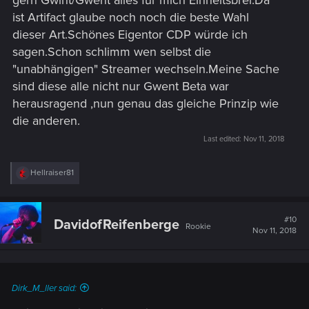
gern Gwint/Gwent alles für mich Einheitsbrei.Da
ist Artifact glaube noch noch die beste Wahl
dieser Art.Schönes Eigentor CDP würde ich
sagen.Schon schlimm wen selbst die
"unabhängigen" Streamer wechseln.Meine Sache
sind diese alle nicht nur Gwent Beta war
herausragend ,nun genau das gleiche Prinzip wie
die anderen.
Last edited:
Nov 11, 2018
R
Hellraiser81
e
a
c
t
#10
DavidofReifenberge
Rookie
i
Nov 11, 2018
o
n
s
:
Dirk_M_ller said: