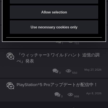
i
o
主役はキミだ！ サイバーパンク2077 5周年
Allow selection
n
Dec 16, 2025
0
1K
Use necessary cookies only
Project R.O.A.C.H. 登場
Apr 2, 2026
1
722
『ウィッチャー3 ワイルドハント 追憶の調
べ』発表
May 27, 2026
0
550
PlayStation®5 Proアップデートが配信中！
Apr 8, 2026
0
998