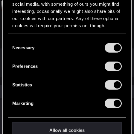
social media, with something of ours you might find
It’s All About You!
interesting, occasionally we might also share bits of
This is the website for our CD PROJEKT RED video series "It's
our cookies with our partners. Any of these optional
All About You" to showcase community-created highlights for
cookies will require your permission, though.
Cyberpunk 2077, The Witcher franchise and GWENT: The
Witcher Card Game.
You’ll find all the details regarding our use of cookies
cdpred.ly
C
and tweak your preferences regarding them in the
Necessary
o
“Settings” menu below.
n
それでは、次回の動画でお会いしましょう！
s
Preferences
e
n
t
Statistics
Similar threads
S
e
Marketing
アニメ『サイバーパンク: エッジランナーズ
l
e
2』公式ティーザー2公開
c
Jun 29, 2026
t
0
466
Allow all cookies