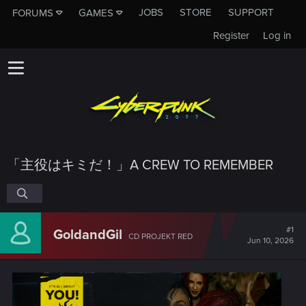
JOBS
STORE
SUPPORT
FORUMS
GAMES
Register
Log in
「主役はキミだ！」A CREW TO REMEMBER
#1
GoldandGil
CD PROJEKT RED
Jun 10, 2026