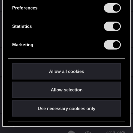
Jun 10, 2026
s
0
414
Preferences
e
アニメ『サイバーパンク: エッジランナーズ
n
2』公式ティーザー2公開
t
Statistics
S
Jun 29, 2026
e
0
438
Marketing
l
e
Project R.O.A.C.H. 登場
c
Apr 2, 2026
t
1
695
Allow all cookies
i
o
『ウィッチャー3 ワイルドハント 追憶の調
Allow selection
n
べ』発表
May 27, 2026
0
527
Use necessary cookies only
PlayStation®5 Proアップデートが配信中！
Apr 8, 2026