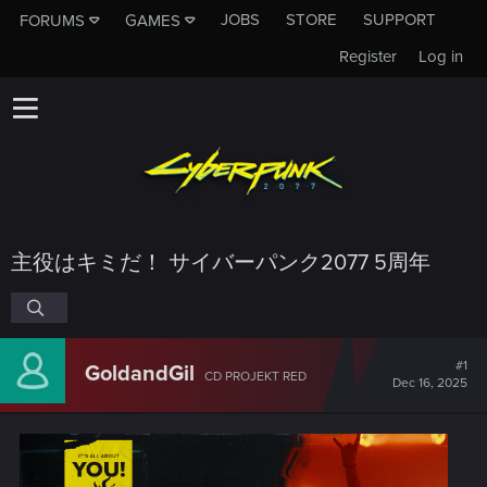
JOBS
STORE
SUPPORT
FORUMS
GAMES
Register
Log in
主役はキミだ！ サイバーパンク2077 5周年
#1
GoldandGil
CD PROJEKT RED
Dec 16, 2025