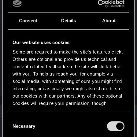
んがこの曲を再解釈しました。ぜひご覧くださ
い。レジェンドは色あせない。
Consent
Details
About
Our website uses cookies
Some are required to make the site’s features click.
Others are optional and provide us technical and
content-related feedback so the site will click better
with you. To help us reach you, for example via
social media, with something of ours you might find
interesting, occasionally we might also share bits of
our cookies with our partners. Any of these optional
cookies will require your permission, though.
Similar threads
You’ll find all the details regarding our use of cookies
C
and tweak your preferences regarding them in the
Necessary
「主役はキミだ！」A Crew to Remember
o
“Settings” menu below.
n