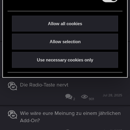
l
:
Witcher 3 ging es doch auch! Als
e
abschließendes Update für CP; bevor CP2
c
herauskommt
t
Allow all cookies
i
Nov 23, 2025
o
2
757
Allow selection
n
Modder , Fans mit Ideen, Entwickler und
Chefs
Use necessary cookies only
Oct 16, 2025
9
2K
Die Radio-Taste nervt
Jul 28, 2025
2
901
Wie wäre eure Meinung zu einem jährlichen
Add-On?