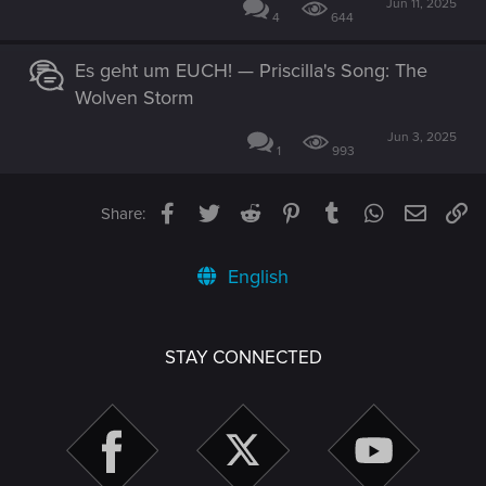
Jun 11, 2025
4
644
Es geht um EUCH! — Priscilla's Song: The
Wolven Storm
Jun 3, 2025
1
993
Facebook
Twitter
Reddit
Pinterest
Tumblr
WhatsApp
Email
Li
Share:
English
STAY CONNECTED