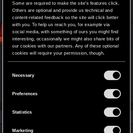
Some are required to make the site’s features click.
Others are optional and provide us technical and
R
EmperorZorn
,
Schnuffel86
and
RyanSchou
e
content-related feedback so the site will click better
a
with you. To help us reach you, for example via
c
t
social media, with something of ours you might find
#3
RyanSchou
CD PROJEKT RED
i
Dec 15, 2025
interesting, occasionally we might also share bits of
o
n
our cookies with our partners. Any of these optional
s
Ganz lieben Dank euch beiden für die lieben
cookies will require your permission, though.
:
Worte!
You’ll find all the details regarding our use of cookies
C
and tweak your preferences regarding them in the
Und natürlich auf die nächsten 5 Jahre mit euch!
Necessary
o
“Settings” menu below.
n
s
R
Dedalus13
,
PS5-Spieler
,
EmperorZorn
and 1 other person
Preferences
e
e
a
n
c
t
t
Statistics
i
Similar threads
S
o
n
e
s
Marketing
Bitte fügt den 3rd-Personmodus hinzu... In