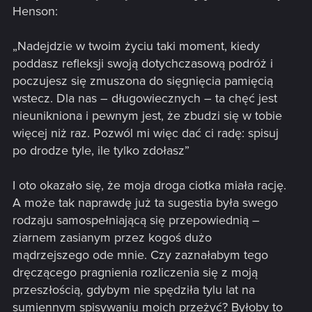
Henson:
„Nadejdzie w twoim życiu taki moment, kiedy
poddasz refleksji swoją dotychczasową podróż i
poczujesz się zmuszona do sięgnięcia pamięcią
wstecz. Dla nas – długowiecznych – ta chęć jest
nieunikniona i pewnym jest, że zbudzi się w tobie
więcej niż raz. Pozwól mi więc dać ci radę: spisuj
po drodze tyle, ile tylko zdołasz”
I oto okazało się, że moja droga ciotka miała rację.
A może tak naprawdę już ta sugestia była swego
rodzaju samospełniającą się przepowiednią –
ziarnem zasianym przez kogoś dużo
mądrzejszego ode mnie. Czy zaznałabym tego
dręczącego pragnienia rozliczenia się z moją
przeszłością, gdybym nie spędziła tylu lat na
sumiennym spisywaniu moich przeżyć? Byłoby to