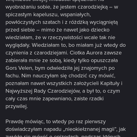
wyobrażaniu sobie, że jestem czarodziejką – w
spiczastym kapeluszu, wspaniałych,
powłóczystych szatach i z różdżką wyciągniętą
przed siebie – mimo że nawet jako dziecko
wiedziałam, że w rzeczywistości wcale tak nie
wyglądały. Wiedziałam to, bo miałam już wtedy do
czynienia z czarodziejami. Ciotka Aurora zawsze
zabierała mnie ze sobą, kiedy tylko opuszczała
Gors Velen, bym odwiedziła jej znajomych po
fachu. Nim nauczyłam się chodzić czy mówić,
poznałam nawet wszystkich założycieli Kapituły i
Najwyższej Rady Czarodziejów, a był to, o czym
cały czas mnie zapewniano, zaiste rzadki
przywilej.
Prawdę mówiąc, to wtedy po raz pierwszy
doświadczyłam napadu „nieokiełznanej magii”, jak
zwykło się mówić o epizodach, podczas których