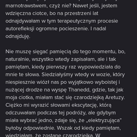
marnotrawstwem, czyż nie? Nawet jeśli, jestem
wdzięczna ciotce, bo na przestrzeni lat
odnajdywałam w tym terapeutycznym procesie
autorefleksji ogromne pocieszenie. I nadal
odnajduję.
Nie muszę sięgać pamięcią do tego momentu, bo,
naturalnie, wszystko wtedy zapisałam, ale i tak
pamiętam, kiedy pierwszy raz wypowiedziała do
mnie te słowa. Siedziałyśmy wtedy w wozie, który
niespiesznie wiózł nas po wyjątkowo wyboistej i
nużącej drodze na wyspę Thanedd, gdzie, tak jak
moja ciotka, miałam stać się czarodziejką Aretuzy.
Ciężko mi wyrazić słowami ekscytację, którą
odczuwałam podczas tej podróży, ale gdybym
miała wybrać jedno, zdaje się, że „elektryzująca”
byłoby odpowiednie. Wszak od kiedy pamiętam,
wiedziałam, że zostanę czarodziejką. W