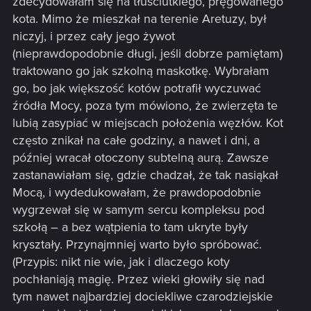
zdecydowałam się na tłuściutkiego, pręgowanego
kota. Mimo że mieszkał na terenie Aretuzy, był
niczyj, i przez cały jego żywot
(nieprawdopodobnie długi, jeśli dobrze pamiętam)
traktowano go jak szkolną maskotkę. Wybrałam
go, bo jak większość kotów potrafił wyczuwać
źródła Mocy, poza tym mówiono, że zwierzęta te
lubią zasypiać w miejscach położenia węzłów. Kot
często znikał na całe godziny, a nawet i dni, a
później wracał otoczony subtelną aurą. Zawsze
zastanawiałam się, gdzie chadzał, że tak nasiąkał
Mocą, i wydedukowałam, że prawdopodobnie
wygrzewał się w samym sercu kompleksu pod
szkołą – a bez wątpienia to tam ukryte były
kryształy. Przynajmniej warto było spróbować.
(Przypis: nikt nie wie, jak i dlaczego koty
pochłaniają magię. Przez wieki głowiły się nad
tym nawet najbardziej dociekliwe czarodziejskie