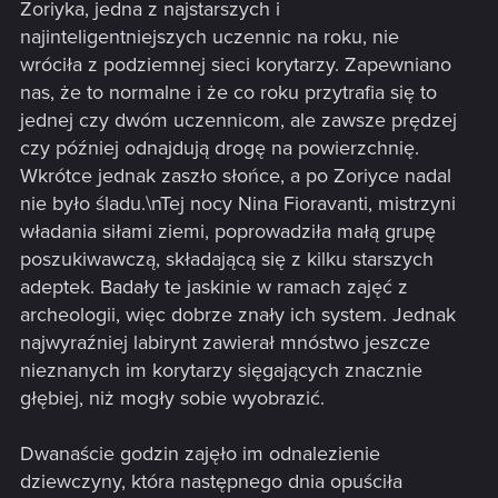
Zoriyka, jedna z najstarszych i
najinteligentniejszych uczennic na roku, nie
wróciła z podziemnej sieci korytarzy. Zapewniano
nas, że to normalne i że co roku przytrafia się to
jednej czy dwóm uczennicom, ale zawsze prędzej
czy później odnajdują drogę na powierzchnię.
Wkrótce jednak zaszło słońce, a po Zoriyce nadal
nie było śladu.\nTej nocy Nina Fioravanti, mistrzyni
władania siłami ziemi, poprowadziła małą grupę
poszukiwawczą, składającą się z kilku starszych
adeptek. Badały te jaskinie w ramach zajęć z
archeologii, więc dobrze znały ich system. Jednak
najwyraźniej labirynt zawierał mnóstwo jeszcze
nieznanych im korytarzy sięgających znacznie
głębiej, niż mogły sobie wyobrazić.
Dwanaście godzin zajęło im odnalezienie
dziewczyny, która następnego dnia opuściła