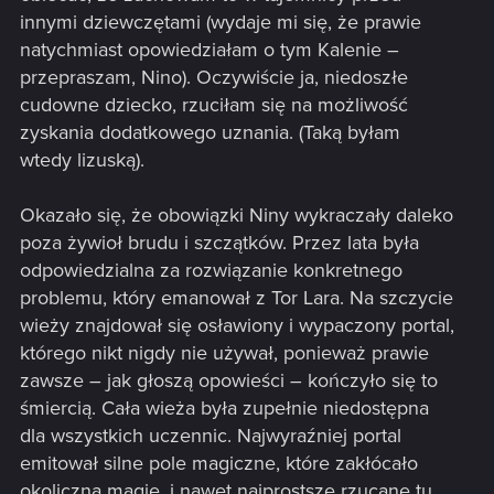
innymi dziewczętami (wydaje mi się, że prawie
natychmiast opowiedziałam o tym Kalenie –
przepraszam, Nino). Oczywiście ja, niedoszłe
cudowne dziecko, rzuciłam się na możliwość
zyskania dodatkowego uznania. (Taką byłam
wtedy lizuską).
Okazało się, że obowiązki Niny wykraczały daleko
poza żywioł brudu i szczątków. Przez lata była
odpowiedzialna za rozwiązanie konkretnego
problemu, który emanował z Tor Lara. Na szczycie
wieży znajdował się osławiony i wypaczony portal,
którego nikt nigdy nie używał, ponieważ prawie
zawsze – jak głoszą opowieści – kończyło się to
śmiercią. Cała wieża była zupełnie niedostępna
dla wszystkich uczennic. Najwyraźniej portal
emitował silne pole magiczne, które zakłócało
okoliczną magię, i nawet najprostsze rzucane tu