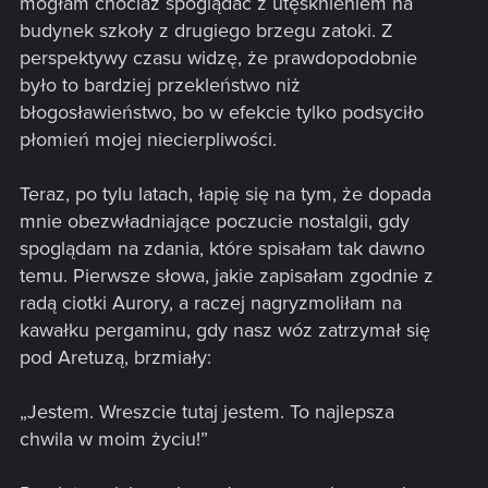
mogłam chociaż spoglądać z utęsknieniem na
budynek szkoły z drugiego brzegu zatoki. Z
perspektywy czasu widzę, że prawdopodobnie
było to bardziej przekleństwo niż
błogosławieństwo, bo w efekcie tylko podsyciło
płomień mojej niecierpliwości.
Teraz, po tylu latach, łapię się na tym, że dopada
mnie obezwładniające poczucie nostalgii, gdy
spoglądam na zdania, które spisałam tak dawno
temu. Pierwsze słowa, jakie zapisałam zgodnie z
radą ciotki Aurory, a raczej nagryzmoliłam na
kawałku pergaminu, gdy nasz wóz zatrzymał się
pod Aretuzą, brzmiały:
„Jestem. Wreszcie tutaj jestem. To najlepsza
chwila w moim życiu!”