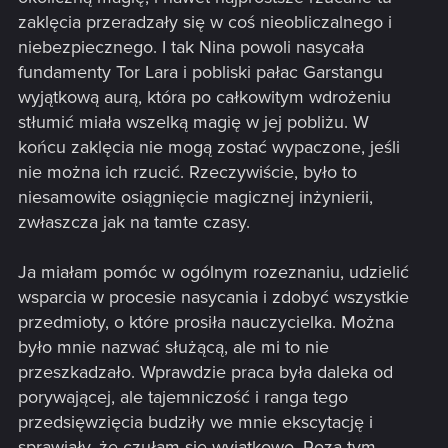
zaklęcia przeradzały się w coś nieobliczalnego i
niebezpiecznego. I tak Nina powoli nasycała
fundamenty Tor Lara i pobliski pałac Garstangu
wyjątkową aurą, która po całkowitym wdrożeniu
stłumić miała wszelką magię w jej pobliżu. W
końcu zaklęcia nie mogą zostać wypaczone, jeśli
nie można ich rzucić. Rzeczywiście, było to
niesamowite osiągnięcie magicznej inżynierii,
zwłaszcza jak na tamte czasy.
Ja miałam pomóc w ogólnym rozeznaniu, udzielić
wsparcia w procesie nasycania i zdobyć wszystkie
przedmioty, o które prosiła nauczycielka. Można
było mnie nazwać służącą, ale mi to nie
przeszkadzało. Wprawdzie praca była daleka od
porywającej, ale tajemniczość i ranga tego
przedsięwzięcia budziły we mnie ekscytację i
sprawiały, że czułam się wyjątkowo. Poza tym