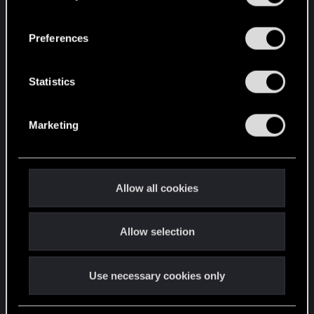
“Settings” menu below.
Szczerze gardziłam Yanną, ale niestety od czasu
n
do czasu musiałam znosić jej lekcje, gdyż w
s
Preferences
Aretuzie brakowało oficjalnych nauczycielek. W
e
zasadzie były tylko cztery, a każda specjalizowała
n
t
Statistics
się w swoim własnym żywiole: wodzie, powietrzu,
S
ziemi lub ogniu. To było, i nadal jest, powszechnie
e
akceptowane, że młoda czarodziejka włada tylko
Marketing
l
jednym z żywiołów (a wielu nawet to się nie
e
udaje). Jak dotąd tylko jednemu czarodziejowi na
c
świecie udało się okiełznać wszystkie cztery
t
żywioły. Nazywał się Jan Bekker.
Allow all cookies
i
o
Desperacko chciałam pójść w jego ślady.
Allow selection
n
Rozdział 3.
Use necessary cookies only
Przez pierwsze miesiące większość lekcji
prowadziła Aurora. Młodsze adeptki rzadko