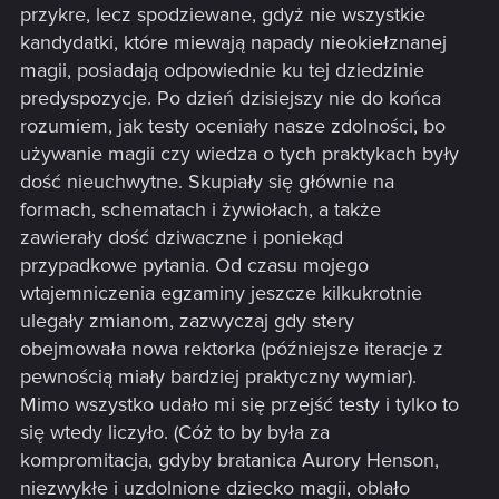
przykre, lecz spodziewane, gdyż nie wszystkie
kandydatki, które miewają napady nieokiełznanej
magii, posiadają odpowiednie ku tej dziedzinie
predyspozycje. Po dzień dzisiejszy nie do końca
rozumiem, jak testy oceniały nasze zdolności, bo
używanie magii czy wiedza o tych praktykach były
dość nieuchwytne. Skupiały się głównie na
formach, schematach i żywiołach, a także
zawierały dość dziwaczne i poniekąd
przypadkowe pytania. Od czasu mojego
wtajemniczenia egzaminy jeszcze kilkukrotnie
ulegały zmianom, zazwyczaj gdy stery
obejmowała nowa rektorka (późniejsze iteracje z
pewnością miały bardziej praktyczny wymiar).
Mimo wszystko udało mi się przejść testy i tylko to
się wtedy liczyło. (Cóż to by była za
kompromitacja, gdyby bratanica Aurory Henson,
niezwykłe i uzdolnione dziecko magii, oblało