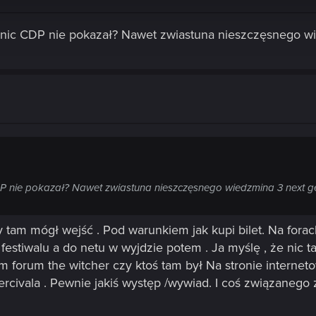
 nic CDP nie pokazał? Nawet zwiastuna nieszczęsnego wi
DP nie pokazał? Nawet zwiastuna nieszczęsnego wiedzmina 3 next g
 tam mógł wejść . Pod warunkiem jak kupi bilet. Na forac
a festiwalu a do netu w wyjdzie potem . Ja myślę , że nic
 forum the witcher czy ktoś tam był Na stronie internetowe
civala . Pewnie jakiś występ /wywiad. I coś związanego z