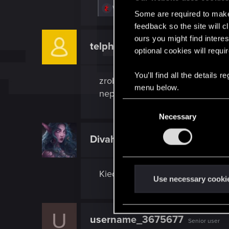
R
W_Wallace
,
Lotherien
,
I_w_a_N
and 7 oth
Some are required to make 
e
a
feedback so the site will c
c
ours you might find interes
t
telpher78
Forum regular
i
optional cookies will requi
o
n
s
You’ll find all the details
zrobilibyscie spotkanie z Neptun
:
menu below.
neptunem
Albo na wisloujsciu
C
Necessary
o
n
Divah
Fresh user
s
e
n
Kiedy event Halloween'owy?
t
Use necessary cooki
S
e
U
l
username_3675677
Senior user
e