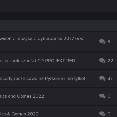
 świata" z muzyką z Cyberpunka 2077 oraz
8
-lecia społeczności CD PROJEKT RED
22
erty rocznicowe na Pyrkonie i nie tylko!
37
mics and Games 2022
0
mics & Games 2022
0