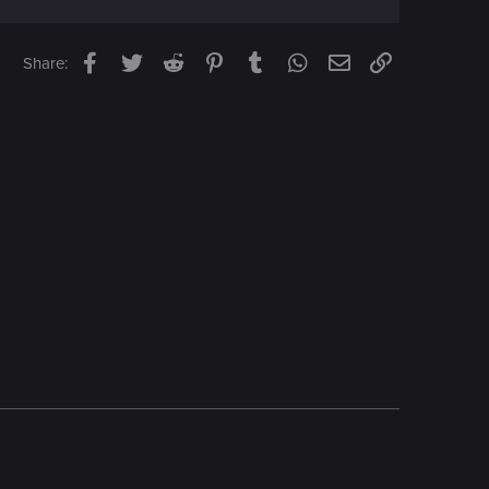
Facebook
Twitter
Reddit
Pinterest
Tumblr
WhatsApp
Email
Link
Share: