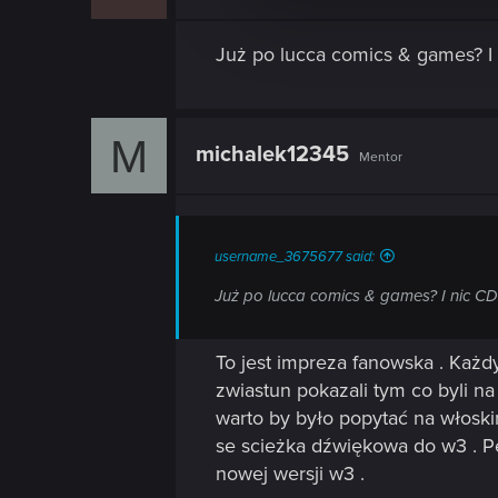
c
t
Już po lucca comics & games? I
i
o
n
M
michalek12345
Mentor
username_3675677 said:
Już po lucca comics & games? I nic C
To jest impreza fanowska . Każdy
zwiastun pokazali tym co byli n
warto by było popytać na włoskim
se scieżka dźwiękowa do w3 . Per
nowej wersji w3 .