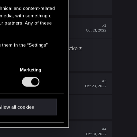
hnical and content-related
l media, with something of
ur partners. Any of these
#2
Oct 21, 2022
 them in the “Settings”
tarowce
robiacy rodzinna fotke z
potkac,pogadac...
Marketing
#3
Oct 23, 2022
llow all cookies
#4
Oct 31, 2022