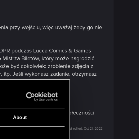
ia przy wejściu, więc uważaj żeby go nie
 CDPR podczas Lucca Comics & Games
o Mistrza Biletów, który może nagrodzić
oże być cokolwiek: zrobienie zdjęcia z
 itp. Jeśli wykonasz zadanie, otrzymasz
szyscy członkowie naszej społeczności
About
Last edited:
Oct 21, 2022