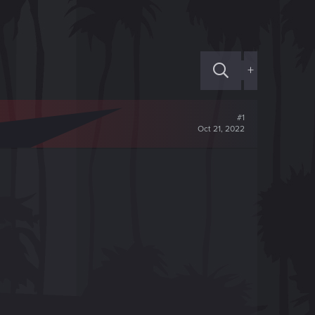
+
#1
Oct 21, 2022