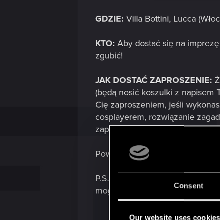
GDZIE:
Villa Bottini, Lucca (Wło
KTO:
Aby dostać się na imprezę
zgubić!
JAK DOSTAĆ ZAPROSZENIE:
Ż
(będą nosić koszulki z napisem 
Cię zaproszeniem, jeśli wykonas
cosplayerem, rozwiązanie zagadk
zaproszenia na imprezę!
Powodzenie i do zobaczenia na
P.S. Mimo, że impreza odbywa s
Consent
mogli się dogadać. Poza tym, w
Our website uses cookie