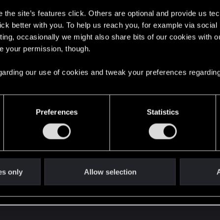
ers
the site’s features click. Others are optional and provide us tec
lick better with you. To help us reach you, for example via socia
ting, occasionally we might also share bits of our cookies with o
re your permission, though.
 regarding our use of cookies and tweak your preferences regarding
em w trojmiescie tak dla..przekory i uroku
) Redzi na S
 jest sporo magicznych miejsc gdzie..muilo by bylo Was s
Preferences
Statistics
es only
Allow selection
A