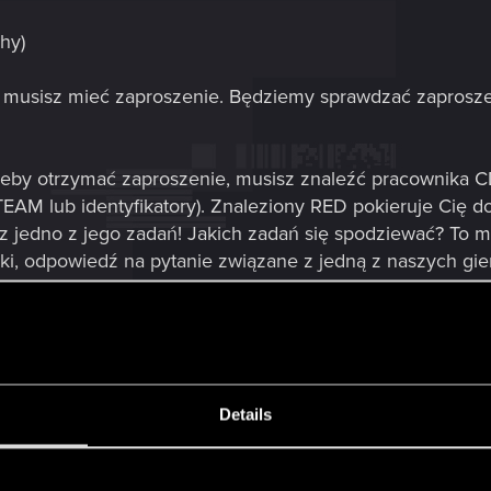
chy)
 musisz mieć zaproszenie. Będziemy sprawdzać zaproszen
eby otrzymać zaproszenie, musisz znaleźć pracownika
TEAM lub identyfikatory). Znaleziony RED pokieruje Cię d
z jedno z jego zadań! Jakich zadań się spodziewać? To m
i, odpowiedź na pytanie związane z jedną z naszych gier,
 Lucce!
ię we Włoszech, będzie prowadzona po angielsku, aby w
Details
 tym języku mówią wszyscy REDzi!
s