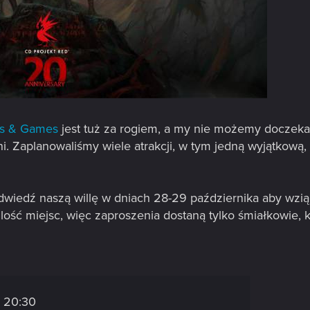
cs & Games
jest tuż za rogiem, a my nie możemy doczek
tini. Zaplanowaliśmy wiele atrakcji, w tym jedną wyjątkow
 odwiedź naszą willę w dniach 28-29 października aby wzią
ość miejsc, więc zaproszenia dostaną tylko śmiałkowie,
, 20:30