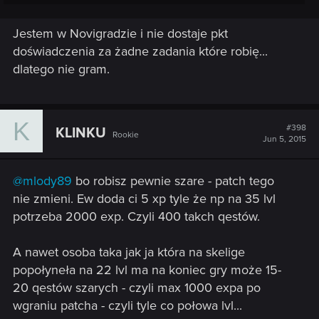
w tym dziale pokazuje na filmikach jak sobie z nim poradzić
Jestem w Novigradzie i nie dostaje pkt
Ja też nie będę zaczynał na nowo aż nie naprawią bugów
ale tylko dlatego że chce gre przejść na najwyższym
doświadczenia za żadne zadania które robię...
poziomie trudności a tam faktycznie pewne bugi mają
dlatego nie gram.
znaczenie.
K
#398
KLINKU
Rookie
Jun 5, 2015
@mlody89
bo robisz pewnie szare - patch tego
nie zmieni. Ew doda ci 5 xp tyle że np na 35 lvl
potrzeba 2000 exp. Czyli 400 takch qestów.
A nawet osoba taka jak ja która na skelige
popołyneła na 22 lvl ma na koniec gry może 15-
20 qestów szarych - czyli max 1000 expa po
wgraniu patcha - czyli tyle co połowa lvl...