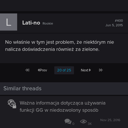
L
#400
Lati-no
Rookie
Jun 5, 2015
No właśnie w tym jest problem, że niektórym nie
nalicza doświadczenia również za zielone.
First
Last
Prev
20 of 25
Next
Similar threads
Ważna informacja dotycząca używania
funkcji GG w niedozwolony sposób
Nov 25, 2016
0
3K