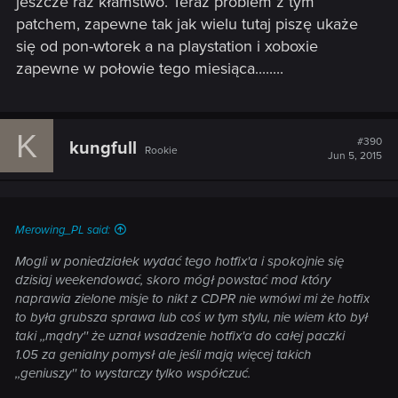
jeszcze raz kłamstwo. Teraz problem z tym
patchem, zapewne tak jak wielu tutaj piszę ukaże
się od pon-wtorek a na playstation i xoboxie
zapewne w połowie tego miesiąca........
K
#390
kungfull
Rookie
Jun 5, 2015
Merowing_PL said:
Mogli w poniedziałek wydać tego hotfix'a i spokojnie się
dzisiaj weekendować, skoro mógł powstać mod który
naprawia zielone misje to nikt z CDPR nie wmówi mi że hotfix
to była grubsza sprawa lub coś w tym stylu, nie wiem kto był
taki ,,mądry'' że uznał wsadzenie hotfix'a do całej paczki
1.05 za genialny pomysł ale jeśli mają więcej takich
,,geniuszy'' to wystarczy tylko współczuć.