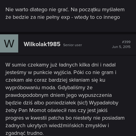
Nie warto dlatego nie grać. Na początku myślałem
że bedzie za nie pełny exp - wtedy to co innego
W
#399
Wilkolak1985
Senior user
Jun 5, 2015
W sumie czekamy już ładnych kilka dni i nadal
jesteśmy w punkcie wyjścia. Póki co nie gram i
czekam ale coraz bardziej skłaniam się ku
wypróbowaniu moda. Gdybaliśmy że
prawdopodobnym dniem jego wypuszczenia
będzie dziś albo poniedziałek (sic!) Wypadałoby
żeby Pan Momot oświecił nas czy jest jakiś
progres w kwestii patcha bo niestety nie posiadam
żadnych ukrytych wiedźmińskich zmysłów i
zgadnąć trudno.