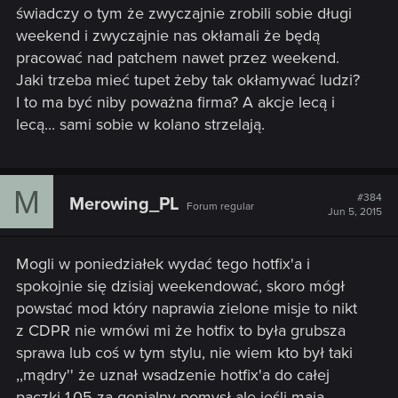
świadczy o tym że zwyczajnie zrobili sobie długi
weekend i zwyczajnie nas okłamali że będą
pracować nad patchem nawet przez weekend.
Jaki trzeba mieć tupet żeby tak okłamywać ludzi?
I to ma być niby poważna firma? A akcje lecą i
lecą... sami sobie w kolano strzelają.
M
#384
Merowing_PL
Forum regular
Jun 5, 2015
Mogli w poniedziałek wydać tego hotfix'a i
spokojnie się dzisiaj weekendować, skoro mógł
powstać mod który naprawia zielone misje to nikt
z CDPR nie wmówi mi że hotfix to była grubsza
sprawa lub coś w tym stylu, nie wiem kto był taki
,,mądry'' że uznał wsadzenie hotfix'a do całej
paczki 1.05 za genialny pomysł ale jeśli mają