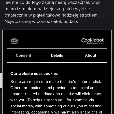
nie ma co do tego żądną miarą wliczać) tak więc
mimo iż miałem nadzieję, ze patch wyjdzie
ostatecznie w piątek takową nadzieję straciłem.
Najwcześniej w poniedziałek będzie.
A kurrrrrr... zapiał wystarczyło wydać hotfixa. Tak
mnie to denerwuje, że nawet nie potrafię opisać.
O ile jestem wiele w stanie wybaczyć twórcom to
tego numeru nie.
Consent
Details
About
Last edited:
Jun 5, 2015
Our website uses cookies
#391
Offka
Some are required to make the site’s features click.
Forum veteran
Jun 5, 2015
Others are optional and provide us technical and
content-related feedback so the site will click better
Panowie, a tego moda na XP potem można bez
with you. To help us reach you, for example via
problemu usunąć?
social media, with something of ours you might find
Jest jakoś szczególnie skomplikowane?
interesting, occasionally we might also share bits of