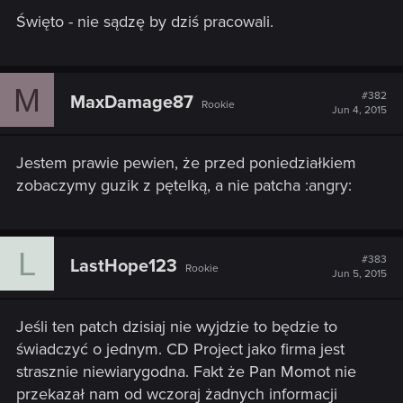
Święto - nie sądzę by dziś pracowali.
M
#382
MaxDamage87
Rookie
Jun 4, 2015
Jestem prawie pewien, że przed poniedziałkiem
zobaczymy guzik z pętelką, a nie patcha :angry:
L
#383
LastHope123
Rookie
Jun 5, 2015
Jeśli ten patch dzisiaj nie wyjdzie to będzie to
świadczyć o jednym. CD Project jako firma jest
strasznie niewiarygodna. Fakt że Pan Momot nie
przekazał nam od wczoraj żadnych informacji