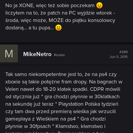
No ja XONE, więc też sobie poczekam
liczyłem na to, że patch na PC wyjdzie wtorek -
środa, więc może, MOŻE do piątku konsolowcy
dostaną... a tu pupa...
M
#389
MikeNetro
Rookie
Jun 5, 2015
Tak samo niekompetentne jest to, że na ps4 czy
xboxie są takie potężne fram dropy. Na bagnach w
Velen nawet do 18-20 klatek spadki. CDPR mówili
od stycznia już " gra chodzi płynnie w 30klatkach
na sekundę już teraz " Playstation Polska tydzień
czy tam dwa przed premierą wieśka jak wrzucili
gameplaya z Wieśkiem na ps4 " Gra chodzi
płynnie w 30fpsach " Kłamstwo, kłamstwo i