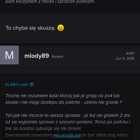
Sam korzystam z moda i szczerze polecam.
To chyba się skuszę.
M
#397
mlody89
Rookie
Jun 5, 2015
KLINKU said:
Trochę nie rozumiem ludzi którzy jak ja grają na ps4 lub
xboxie i nie mają dostepu do patcha - czemu nie gracie ?
Tzn jak nie chcecie to wasza sprawa - ja też nie grałem 2 dni
aż się wyjaśniła sprawa z szarymi qestami. Teraz po patchu i
tak za bardzo sytuacja się nie zmieni.
Ewentualnie powodem nie granie może być climb bug który
Click to expand...