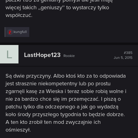
więcej takich ,,geniuszy'' to wystarczy tylko
współczuć.
R
kungfull
e
a
c
L
t
#385
LastHope123
Rookie
i
Jun 5, 2015
o
n
s
Są dwie przyczyny. Albo ktoś kto za to odpowiada
:
jest strasznie niekompetentny lub po prostu
zgarnęli kasę za Wieska i teraz sobie robią wolne i
nie za bardzo chce się im przemęczać. I piszą o
patchu tylko dla odczepnego a jak go wydadzą
koło środy przyszłego tygodnia to będzie dobrze.
A ten kto zrobił ten mod zwyczajnie ich
ośmieszył.