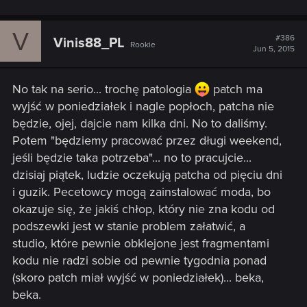
V
#386
Vinis88_PL
Rookie
Jun 5, 2015
No tak na serio... trochę patologia
patch ma
wyjść w poniedziałek i nagle popłoch, patcha nie
będzie, ojej, dajcie nam kilka dni. No to daliśmy.
Potem "będziemy pracować przez długi weekend,
jeśli będzie taka potrzeba"... no to pracujcie...
dzisiaj piątek, ludzie oczekują patcha od pięciu dni
i guzik. Pecetowcy mogą zainstalować moda, bo
okazuje się, że jakiś chłop, który nie zna kodu od
podszewki jest w stanie problem załatwić, a
studio, które pewnie obklejone jest fragmentami
kodu nie radzi sobie od pewnie tygodnia ponad
(skoro patch miał wyjść w poniedziałek)... beka,
beka.