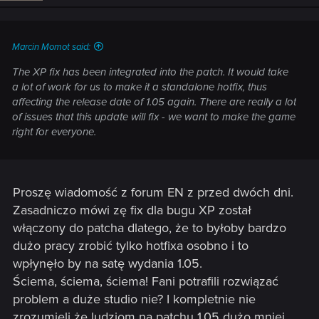
Marcin Momot said:
The XP fix has been integrated into the patch. It would take
a lot of work for us to make it a standalone hotfix, thus
affecting the release date of 1.05 again. There are really a lot
of issues that this update will fix - we want to make the game
right for everyone.
Proszę wiadomość z forum EN z przed dwóch dni.
Zasadniczo mówi zę fix dla bugu XP został
włączony do patcha dlatego, że to byłoby bardzo
dużo pracy zrobić tylko hotfixa osobno i to
wpłynęło by na satę wydania 1.05.
Ściema, ściema, ściema! Fani potrafili rozwiązać
problem a duże studio nie? I kompletnie nie
zrozumieli że ludziom na patchu 1.05 dużo mniej