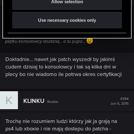
Allow selection
n
Vinis88_PL said:
Use necessary cookies only
No ja XONE, więc też sobie poczekam
liczyłem na to, że
patch na PC wyjdzie wtorek - środa, więc może, MOŻE do
piątku konsolowcy dostaną... a tu pupa...
Dokładnie... nawet jak patch wyszedł by jakimś
cudem dzisiaj to konsolowcy i tak są kilka dni w
plecy bo nie wiadomo ile potrwa okres certyfikacji
K
#394
KLINKU
Rookie
Jun 5, 2015
Trochę nie rozumiem ludzi którzy jak ja grają na
ps4 lub xboxie i nie mają dostepu do patcha -