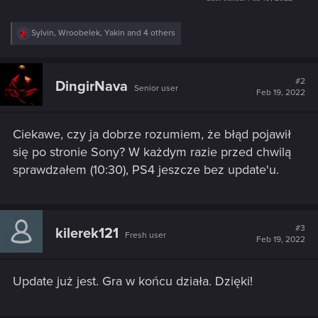
R
Sylvin
,
Wroobelek
,
Yakin
and 4 others
e
a
c
t
#2
DingirNava
Senior user
i
Feb 19, 2022
o
n
s
Ciekawe, czy ja dobrze rozumiem, że błąd pojawił
:
się po stronie Sony? W każdym razie przed chwilą
sprawdzałem (10:30), PS4 jeszcze bez update'u.
#3
kilerek121
Fresh user
Feb 19, 2022
Update już jest. Gra w końcu działa. Dzięki!