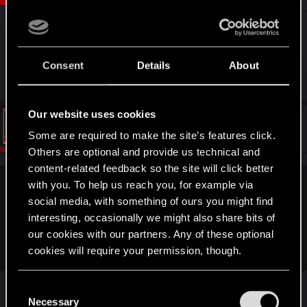
SUPER ze na PC dalej jest problem z grą kiedy się
ją włącza, co za syf non stop wywala mi crasha,
ani razu nie mogłem włączyć gry
Consent
Details
About
Our website uses cookies
#6
Vattier
CD PROJEKT RED
Feb 19, 2022
Some are required to make the site’s features click.
Others are optional and provide us technical and
content-related feedback so the site will click better
with you. To help us reach you, for example via
Yrats said:
social media, with something of ours you might find
SUPER ze na PC dalej jest problem z grą kiedy się ją
interesting, occasionally we might also share bits of
włącza, co za syf non stop wywala mi crasha, ani razu nie
our cookies with our partners. Any of these optional
mogłem włączyć gry
cookies will require your permission, though.
Crash jest najprawdopodobniej powodowany
You’ll find all the details regarding our use of cookies
C
and tweak your preferences regarding them in the
przez konflikt z oprogramowaniem karty
Necessary
o