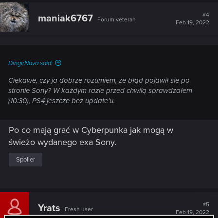
#4
maniak6767
Forum veteran
Feb 19, 2022
DingirNava said:
Ciekawe, czy ja dobrze rozumiem, że błąd pojawił się po
stronie Sony? W każdym razie przed chwilą sprawdzałem
(10:30), PS4 jeszcze bez update'u.
Po co mają grać w Cyberpunka jak mogą w
świeżo wydanego exa Sony.
Spoiler
#5
Yrats
Fresh user
Feb 19, 2022