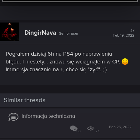
#7
DingirNava
Senior user
Feb 19, 2022
Pograłem dzisiaj 6h na PS4 po naprawieniu
błędu. I niestety... znowu się wciągnąłem w CP.
Immersja znacznie na +, chce się "żyć". ;-)
Similar threads
Informacja techniczna
Feb 25, 2022
8
2K