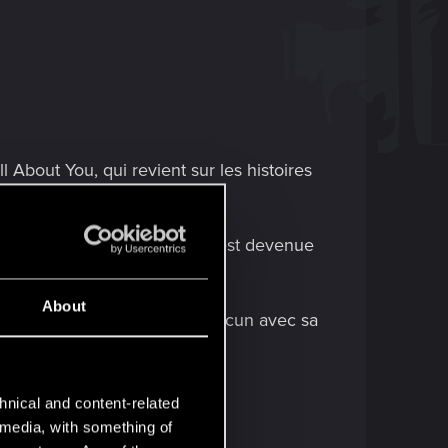
 About You, qui revient sur les histoires
 au cours de votre aventure !
is s'il y a une chanson qui en est devenue
About
 ce morceau emblématique, chacun avec sa
t You.
hnical and content-related
l media, with something of