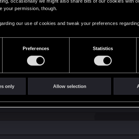
ting, occasionally we might also share bits of our cookies with o
re your permission, though.
 regarding our use of cookies and tweak your preferences regarding
Preferences
Statistics
es only
Allow selection
A