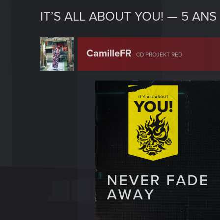
IT’S ALL ABOUT YOU! — 5 AN
CamilleFR
CD PROJEKT RED