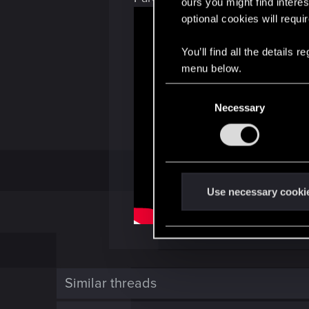
ours you might find interes
optional cookies will requi
You’ll find all the details
menu below.
C
Necessary
o
n
s
e
n
t
Use necessary cooki
S
e
l
e
c
Similar threads
t
i