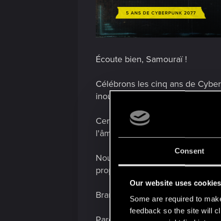
Écoute bien, Samouraï !
Célébrons les cinq ans de Cyberp
inoubliables de Night City à tra
Certes, la ville est bruyante, en
l'âme, c'est bien « Never Fade A
Consent
Nous avons réuni des artistes l
propre voix, son propre style, sa
Our website uses cookie
Branchez-vous, montez le son et
Some are required to make 
feedback so the site will c
Parce que les légendes ne s'oubl