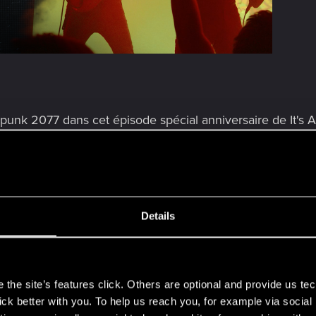
unk 2077 dans cet épisode spécial anniversaire de It's All
vers les légendes et la musique que vous avez rencontrées
tre les sirènes, les synthés et les coups de feu au loin, ma
way ».
Details
égendaires de toute la ville des rêves pour réinterpréter
 propre rébellion.
s
 plongez-vous dans notre dernier épisode de It's All Abou
the site’s features click. Others are optional and provide us tec
lick better with you. To help us reach you, for example via socia
ient pas.