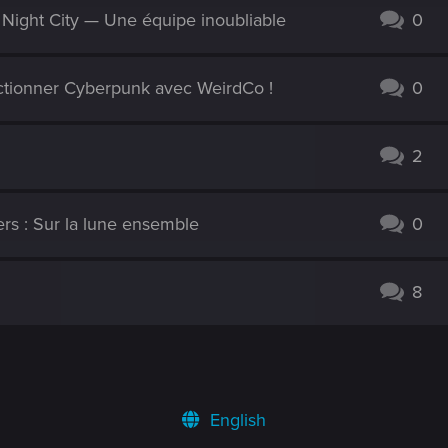
e Night City — Une équipe inoubliable
0
ctionner Cyberpunk avec WeirdCo !
0
2
rs : Sur la lune ensemble
0
8
English