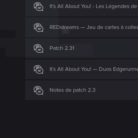
It’s All About You! - Les Légendes d
o
n
REDstreams — Jeu de cartes à colle
Patch 2.31
It’s All About You! — Duos Edgerunne
Notes de patch 2.3