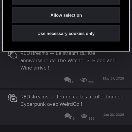
i
0
757
o
Allow selection
n
It’s All About You! — Duos Edgerunners : Sur
la lune ensemble
Use necessary cookies only
Aug 21, 2025
0
1K
REDstreams — Le stream du 10e
anniversaire de The Witcher 3: Blood and
Wine arrive !
May 27, 2026
0
398
REDstreams — Jeu de cartes à collectionner
Cyberpunk avec WeirdCo !
Jan 20, 2026
0
986