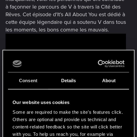
à façonner le parcours de V à travers la Cité des
Rêves. Cet épisode d'It’s All About You est dédié à
cette équipe légendaire qui a soutenu V dans tous
les moments, les bons comme les mauvais.
Consent
Details
About
Our website uses cookies
Merci de nous suivre et d’exprimer votre amour
Some are required to make the site’s features click.
Others are optional and provide us technical and
pour Cyberpunk 2077 de la manière la plus
content-related feedback so the site will click better
créative qui soit. N’oubliez pas de consulter notre
with you. To help us reach you, for example via
galerie pour découvrir d’autres œuvres et, bien