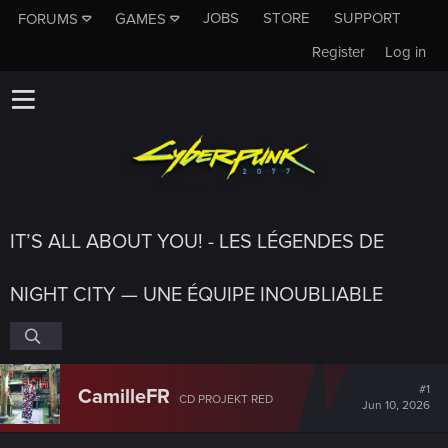
JOBS
STORE
SUPPORT
FORUMS
GAMES
Register
Log in
IT’S ALL ABOUT YOU! - LES LÉGENDES DE
NIGHT CITY — UNE ÉQUIPE INOUBLIABLE
#1
CamilleFR
CD PROJEKT RED
Jun 10, 2026