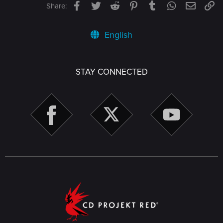
Facebook
Twitter
Reddit
Pinterest
Tumblr
WhatsApp
Email
Li
Share:
English
STAY CONNECTED