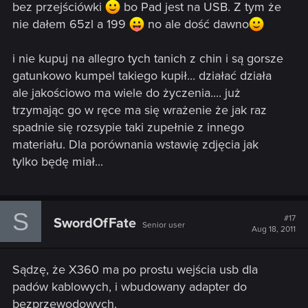
bez przejściówki
bo Pad jest na USB. Z tym że
nie dałem 65zl a 199
no ale dość dawno
i nie kupuj na allegro tych tanich z chin i są gorsze
gatunkowo kumpel takiego kupił... działać działa
ale jakościowo ma wiele do życzenia.... już
trzymając go w ręce ma się wrażenie że jak raz
spadnie się rozsypie taki zupełnie z innego
materiału. Dla porównania wstawię zdjęcia jak
tylko będę miał...
S
#17
SwordOfFate
Senior user
Aug 18, 2011
Sądzę, że X360 ma po prostu wejścia usb dla
padów kablowych, i wbudowany adapter do
bezprzewodowych.