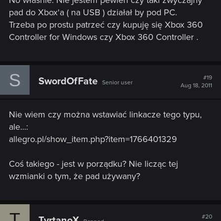
No właśnie. Nie jestem pewien czy taki zwyczajny
pad do Xbox'a ( na USB ) działał by pod PC.
Trzeba po prostu patrzeć czy kupuję się Xbox 360
Controller for Windows czy Xbox 360 Controller .
S
#19
SwordOfFate
Senior user
Aug 18, 2011
Nie wiem czy można wstawiać linkacze tego typu,
ale...:
allegro.pl/show_item.php?item=1766401329
Coś takiego - jest w porządku? Nie licząc tej
wzmianki o tym, że pad używany?
T
#20
TyrtanoX