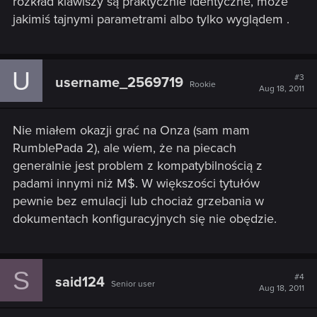
rozkład klawiszy są praktycznie identyczne, może
jakimiś tajnymi parametrami albo tylko wyglądem .
U
#3
username_2569719
Rookie
Aug 18, 2011
Nie miałem okazji grać na Onza (sam mam
RumblePada 2), ale wiem, że na piecach
generalnie jest problem z kompatybilnością z
padami innymi niż M$. W większości tytułów
pewnie bez emulacji lub chociaż grzebania w
dokumentach konfiguracyjnych się nie obędzie.
S
#4
said124
Senior user
Aug 18, 2011