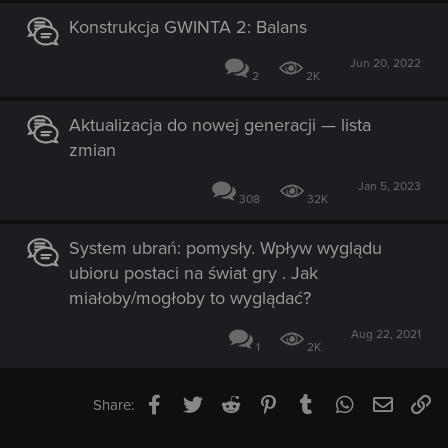
Konstrukcja GWINTA 2: Balans
Jun 20, 2022
2
2K
Aktualizacja do nowej generacji — lista
zmian
Jan 5, 2023
308
32K
System ubrań: pomysły. Wpływ wyglądu
ubioru postaci na świat gry . Jak
miałoby/mogłoby to wyglądać?
Aug 22, 2021
1
2K
Facebook
Twitter
Reddit
Pinterest
Tumblr
WhatsApp
Email
Li
Share: