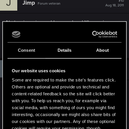
J
#10
Jimp
Forum veteran
Aug 18, 2011
Ale ty wiesz ,że zwykłego pada od Xboxa nie
podłączysz do PC ? Potrzeba przejściówki.
Aha, widzę ,że Gram.PL dodało pady dla
Windowsa. Szkoda tylko ,że w katerogii Xbox 360.
Consent
Details
About
S
#11
SwordOfFate
Our website uses cookies
Senior user
Aug 18, 2011
Some are required to make the site’s features click.
Others are optional and provide us technical and
Przewodowego pod USB? Chyba raczej
content-related feedback so the site will click better
podłączę...?
with you. To help us reach you, for example via
Wireless wymagają tego nadajnika pc, ale te po
social media, with something of ours you might find
kablu raczej nie.
interesting, occasionally we might also share bits of
Mylę się?
our cookies with our partners. Any of these optional
cookies will require your permission, though.