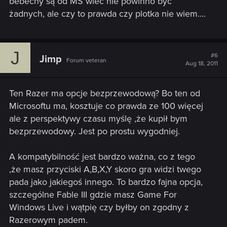
bebechy są od MS wiec nie powinno być
żadnych, ale czy to prawda czy plotka nie wiem....
J
#6
Jimp
Forum veteran
Aug 18, 2011
Ten Razer ma opcje bezprzewodową? Bo ten od
Microsoftu ma, kosztuje co prawda ze 100 więcej
ale z perspektywy czasu myślę ,że kupił bym
bezprzewodowy. Jest po prostu wygodniej.
A kompatybilność jest bardzo ważna, co z tego
,że masz przyciski A,B,X,Y skoro gra widzi twego
pada jako jakiegoś innego. To bardzo fajna opcja,
szczególne Fable III gdzie masz Game For
Windows Live i wątpię czy byłby on zgodny z
Razerowym padem.