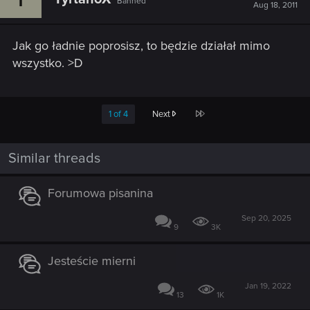
Banned
Aug 18, 2011
Jak go ładnie poprosisz, to będzie działał mimo
wszystko. >D
Last
1 of 4
Next
Similar threads
Forumowa pisanina
Sep 20, 2025
9
3K
Jesteście mierni
Jan 19, 2022
13
1K