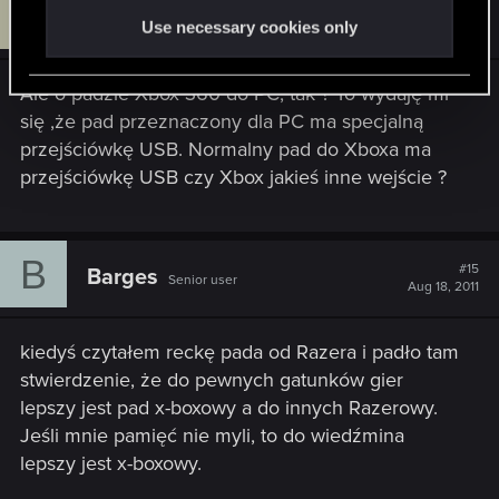
J
#14
Jimp
Forum veteran
Use necessary cookies only
Aug 18, 2011
Ale o padzie Xbox 360 do PC, tak ? To wydaję mi
się ,że pad przeznaczony dla PC ma specjalną
przejściówkę USB. Normalny pad do Xboxa ma
przejściówkę USB czy Xbox jakieś inne wejście ?
B
#15
Barges
Senior user
Aug 18, 2011
kiedyś czytałem reckę pada od Razera i padło tam
stwierdzenie, że do pewnych gatunków gier
lepszy jest pad x-boxowy a do innych Razerowy.
Jeśli mnie pamięć nie myli, to do wiedźmina
lepszy jest x-boxowy.