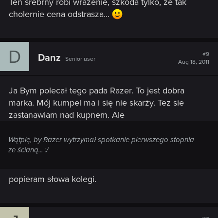
Ten srebrny robi wrażenie, szkoda tylko, że tak
cholernie cena odstrasza...
D
#9
Danz
Senior user
Aug 18, 2011
Ja Bym polecał tego pada Razer. To jest dobra
marka. Mój kumpel ma i się nie skarży. Tez sie
zastanawiam nad kupnem. Ale
Wątpię, by Razer wytrzymał spotkanie pierwszego stopnia
ze ścianą... :/
popieram słowa kolegi.