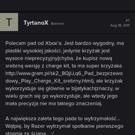
T
#7
TyrtanoX
Banned
Aug 18, 2011
Polecam pad od Xbox'a. Jest bardzo wygodny, ma
plastiki wysokiej jakości, jedynie krzyżak jest
wysoce nieprecyzyjny(chyba, że kupisz nową
srebrną wersję z charge kit, ta ma super krzyżaka
http://www.gram.pl/sk2_8QjlJ,q6_Pad_bezprzewo
dowy_Play_Charge_Kit_srebrny.html), ale krzyżak
wykorzystuje się głównie w bijatykach(znaczy, w
wielu grach się go wykorzystuje, ale wtedy jego
mała precyzja nie ma takiego znaczenia).
A największa zaleta tego pada to wytrzymałość...
Wątpię, by Razer wytrzymał spotkanie pierwszego
stopnia ze ścianą... :/