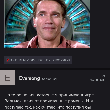
R
Strannic
,
KTO_oH
,
--Top--
and 1 other person
e
a
c
E
t
#8
Eversong
Senior user
i
Nov 11, 2014
o
n
s
На те решения, которые я принимаю в игре
:
Ведьмак, влияют прочитанные романы. И я
поступаю так, как считаю, что поступил бы