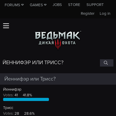
JOBS
STORE
SUPPORT
FORUMS
GAMES
Register
Log in
ЙЕННИФЭР ИЛИ ТРИСС?
Йеннифэр или Трисс?
Йеннифэр
Votes:
41
41.8%
Трисс
Votes:
28
28.6%