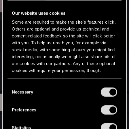
S
t
#11
Strannic
Rookie
i
Nov 12, 2014
o
Our website uses cookies
n
s
Some are required to make the site’s features click.
:
Others are optional and provide us technical and
nucta said:
content-related feedback so the site will click better
Для людей, читавших сагу, вариантов просто нет)
with you. To help us reach you, for example via
social media, with something of ours you might find
interesting, occasionally we might also share bits of
бедненькие, у них то и выбора нет)))) хочешь не
our cookies with our partners. Any of these optional
хочешь, а любить придется Йенку))):halt:
cookies will require your permission, though.
R
KTO_oH
and
TemerianGirl
You’ll find all the details regarding our use of cookies
e
C
a
and tweak your preferences regarding them in the
Necessary
o
c
“Settings” menu below.
E
t
n
#12
Eversong
Senior user
i
Nov 12, 2014
s
o
Preferences
n
e
s
n
А может быть Геральт вообще встретит
:
t
Statistics