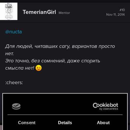
c
t
#10
TemerianGirl
Mentor
i
Nov 11, 2014
o
n
s
@nucta
:
Для людей, читавших сагу, вариантов просто
нет.
Это точно, без сомнений, даже спорить
смысла нет!
:cheers:
Только Йеннифэр, только хардкор! :rofl:
R
AlexTa
,
AlexeyWildHunt
,
Strannic
and 4 others
e
a
Consent
Details
About
c