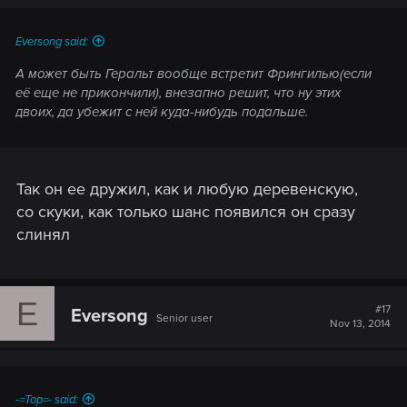
Eversong said:
А может быть Геральт вообще встретит Фрингилью(если
её еще не прикончили), внезапно решит, что ну этих
двоих, да убежит с ней куда-нибудь подальше.
Так он ее дружил, как и любую деревенскую,
со скуки, как только шанс появился он сразу
слинял
E
#17
Eversong
Senior user
Nov 13, 2014
-=Top=- said: