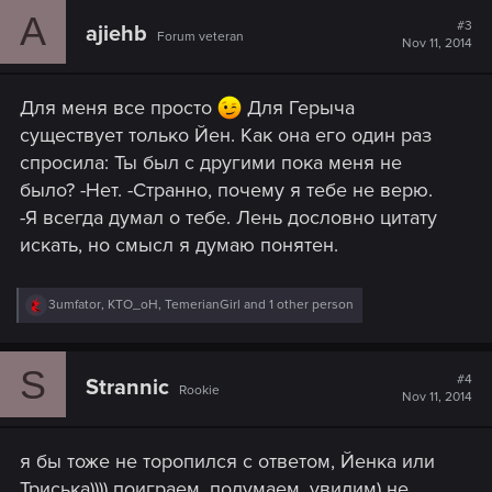
c
A
t
#3
ajiehb
Forum veteran
i
Nov 11, 2014
o
n
s
Для меня все просто
Для Герыча
:
существует только Йен. Как она его один раз
спросила: Ты был с другими пока меня не
было? -Нет. -Странно, почему я тебе не верю.
-Я всегда думал о тебе. Лень дословно цитату
искать, но смысл я думаю понятен.
R
3umfator
,
KTO_oH
,
TemerianGirl
and 1 other person
e
a
c
S
t
#4
Strannic
Rookie
i
Nov 11, 2014
o
n
s
я бы тоже не торопился с ответом, Йенка или
:
Триська)))) поиграем, подумаем, увидим) не