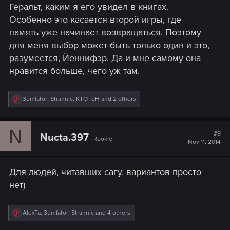
Геральт, каким я его увидел в книгах.
Особенно это касается второй игры, где
память уже начинает возвращаться. Поэтому
для меня выбор может быть только один и это,
разумеется, Йеннифэр. Да и мне самому она
нравится больше, чего уж там.
R
3umfator
,
Strannic
,
KTO_oH
and 2 others
e
a
c
N
t
#9
Nucta.397
Rookie
i
Nov 11, 2014
o
n
s
Для людей, читавших сагу, вариантов просто
:
нет)
R
AlexTa
,
3umfator
,
Strannic
and 4 others
e
a