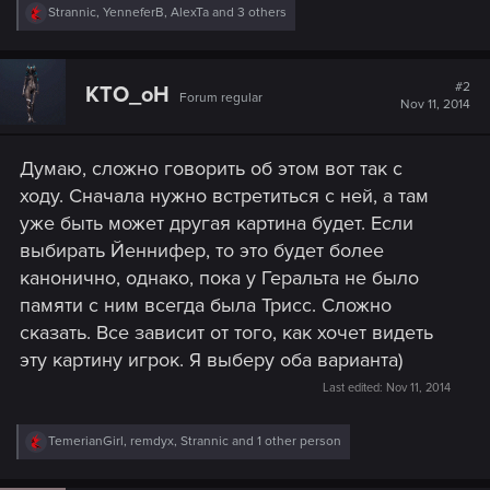
R
Strannic
,
YenneferB
,
AlexTa
and 3 others
e
a
c
t
#2
KTO_oH
Forum regular
i
Nov 11, 2014
o
n
s
Думаю, сложно говорить об этом вот так с
:
ходу. Сначала нужно встретиться с ней, а там
уже быть может другая картина будет. Если
выбирать Йеннифер, то это будет более
канонично, однако, пока у Геральта не было
памяти с ним всегда была Трисс. Сложно
сказать. Все зависит от того, как хочет видеть
эту картину игрок. Я выберу оба варианта)
Last edited:
Nov 11, 2014
R
TemerianGirl
,
remdyx
,
Strannic
and 1 other person
e
a