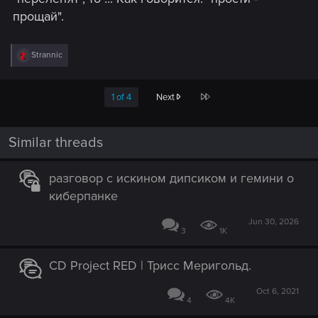
прощай".
R
Strannic
e
a
c
Last
1 of 4
Next
t
i
o
n
Similar threads
s
:
разговор с искином дипсиком и гемини о
киберпанке
Jun 30, 2026
3
1K
CD Project RED | Трисс Меригольд.
Oct 6, 2021
4
4K