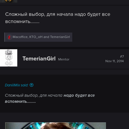
Сложный выбор, для начала надо будет все
вспомнить........
R
Macoffice
,
KTO_oH
and
TemerianGirl
e
a
c
t
#7
TemerianGirl
Mentor
i
Nov 11, 2014
o
n
s
:
DaniilMix said:
Сложный выбор, для начала
надо будет все
вспомнить........