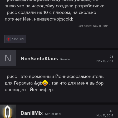
знаю что за чародейку создали разработчики,
Трисс создали на 10 с плюсом, на сколько
потянет Йен, неизвестно):scold:
Last edited:
Nov 11, 2014
R
KTO_oH
e
a
c
N
t
#5
NonSantaKlaus
Rookie
i
Nov 11, 2014
o
n
s
Трисс - это временный Йенниферзаменитель
:
для Геральта &gt;
, так что для меня выбор
очевиден - Йеннифер.
#6
DaniilMix
Senior user
Nov 11, 2014