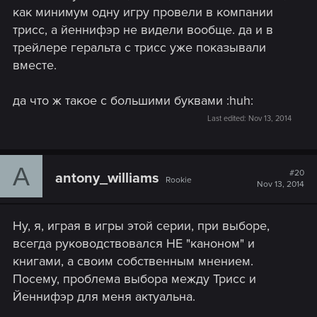
как минимум одну игру провели в компании
трисс, а йеннифэр не видели вообще. да и в
трейлере геральта с трисс уже показывали
вместе.
да что ж такое с большими буквами :huh:
Last edited:
Nov 13, 2014
A
#20
antony_williams
Rookie
Nov 13, 2014
Ну, я, играя в игры этой серии, при выборе,
всегда руководствовался НЕ "каноном" и
книгами, а своим собственным мнением.
Посему, проблема выбора между Трисс и
Йеннифэр для меня актуальна.