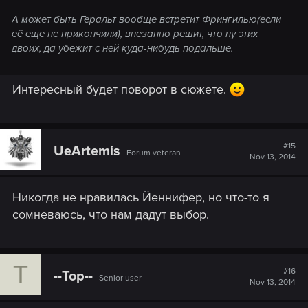
А может быть Геральт вообще встретит Фрингилью(если
её еще не прикончили), внезапно решит, что ну этих
двоих, да убежит с ней куда-нибудь подальше.
Интересный будет поворот в сюжете.
#15
UeArtemis
Forum veteran
Nov 13, 2014
Никогда не нравилась Йеннифер, но что-то я
сомневаюсь, что нам дадут выбор.
T
#16
--Top--
Senior user
Nov 13, 2014