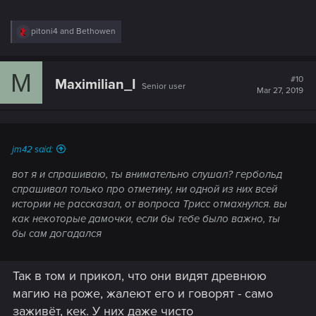
R
pitoni4
and
Bethowen
e
a
c
M
t
#10
Maximilian_I
Senior user
i
Mar 27, 2019
o
n
s
:
jm42 said:
вот я и спрашиваю, ты внимательно слушал? гербольд
спрашивал только про отметину, ни одной из них всей
истории не рассказал, от вопроса Трисс отмахнулся. вы
как некоторые дамочки,
если бы тебе было важно, ты
бы сам догадался
Так в том и прикол, что они видят древнюю
магию на роже, жалеют его и говорят - само
заживёт, кек. У них даже чисто