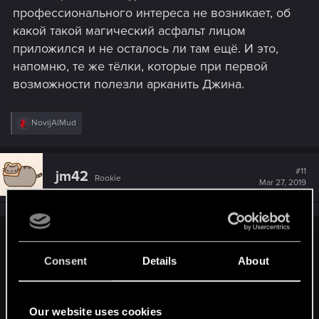
профессионального интереса не возникает, об
какой такой магический асфальт лицом
приложился и не осталось ли там ещё. И это,
напомню, те же тёлки, которые при первой
возможности полезли арканить Джина.
R
NovijAlMud
e
a
c
t
#11
jm42
Rookie
i
Mar 27, 2019
o
n
s
:
Maximilian_I said:
Consent
Details
About
Так в том и прикол, что они видят древнюю магию на
роже, жалеют его и говорят - само заживёт, кек. У них
даже чисто профессионального интереса не возникает,
Our website uses cookies
об какой такой магический асфальт лицом приложился