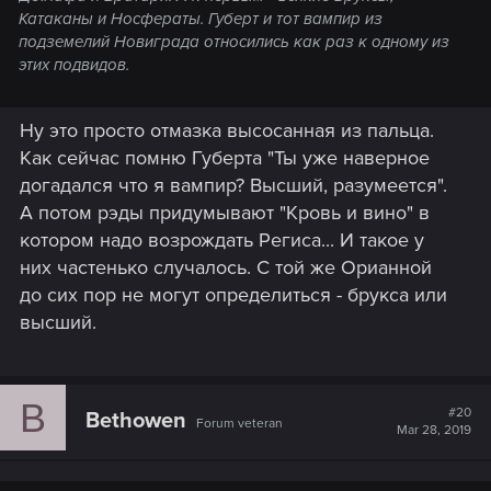
Катаканы и Носфераты. Губерт и тот вампир из
подземелий Новиграда относились как раз к одному из
этих подвидов.
Ну это просто отмазка высосанная из пальца.
Как сейчас помню Губерта "Ты уже наверное
догадался что я вампир? Высший, разумеется".
А потом рэды придумывают "Кровь и вино" в
котором надо возрождать Региса... И такое у
них частенько случалось. С той же Орианной
до сих пор не могут определиться - брукса или
высший.
B
#20
Bethowen
Forum veteran
Mar 28, 2019