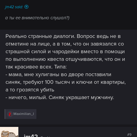
jm42 said:
а ты ее внимательно слушал?)
Реально странные диалоги. Вопрос ведь не в
отметине на лице, а в том, что он завязался со
страшной силой и чародейки вместо в помощи
по выполнению квеста отшучиваются, что он и
так красивее всех. Типа:
- мама, мне хулиганы во дворе поставили
синяк, требуют 100 тысяч и ключи от квартиры,
а то грозятся убить
- ничего, милый. Синяк украшает мужчину.
R
Maximilian_I
e
a
c
t
#9