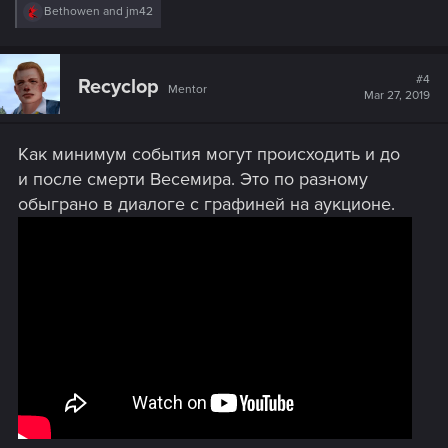
R
Bethowen
and
jm42
e
a
c
t
#4
Recyclop
Mentor
i
Mar 27, 2019
o
n
s
Как минимум события могут происходить и до
:
и после смерти Весемира. Это по разному
обыграно в диалоге с графиней на аукционе.