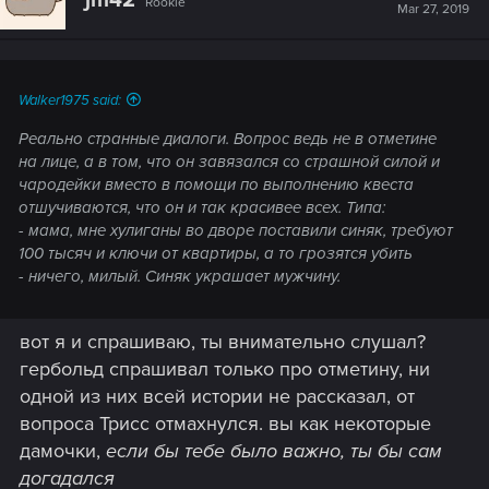
jm42
Rookie
i
Mar 27, 2019
o
n
s
:
Walker1975 said:
Реально странные диалоги. Вопрос ведь не в отметине
на лице, а в том, что он завязался со страшной силой и
чародейки вместо в помощи по выполнению квеста
отшучиваются, что он и так красивее всех. Типа:
- мама, мне хулиганы во дворе поставили синяк, требуют
100 тысяч и ключи от квартиры, а то грозятся убить
- ничего, милый. Синяк украшает мужчину.
вот я и спрашиваю, ты внимательно слушал?
гербольд спрашивал только про отметину, ни
одной из них всей истории не рассказал, от
вопроса Трисс отмахнулся. вы как некоторые
дамочки,
если бы тебе было важно, ты бы сам
догадался