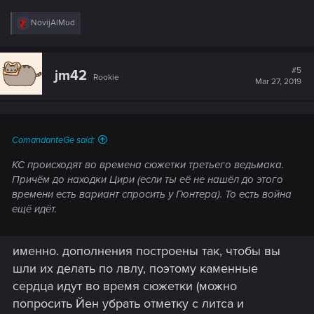
R
NovijAlMud
e
a
c
t
#5
jm42
Rookie
i
Mar 27, 2019
o
n
s
:
ComandanteGe said:
КС происходят во времена сюжетки третьего ведьмака.
Причём до находки Цири (если ты её не нашёл до этого
времени есть вариант спросить у Гюнтера). То есть война
ещё идёт.
именно. дополнения построены так, чтобы вы
шли их делать по лвлу, поэтому каменные
сердца идут во время сюжетки (можно
попросить Йен убрать отметку с литса и