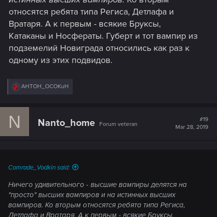
относятся ребята типа Региса, Детлафа и
Вратаря. А к первым - всякие Бруксы,
Катаканы и Носфераты. Губерт и тот вампир из
подземелий Новиграда относились как раз к
одному из этих подвидов.
R
AHTOH_OCOKuH
e
a
c
N
t
#19
Nanto_home
Forum veteran
i
Mar 28, 2019
o
n
s
:
Comrade_Vodkin said:
Ничего удивительного - высшие вампиры делятся на
"просто"
высших вампиров
и на
истинных высших
вампиров.
Ко вторым относятся ребята типа Региса,
Детлафа и Вратаря. А к первым - всякие Бруксы,