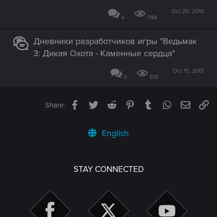
Oct 25, 2015
4
748
Дневники разработчиков игры "Ведьмак
3: Дикая Охота - Каменные сердца"
Oct 15, 2015
0
515
Facebook
Twitter
Reddit
Pinterest
Tumblr
WhatsApp
Email
Li
Share:
English
STAY CONNECTED