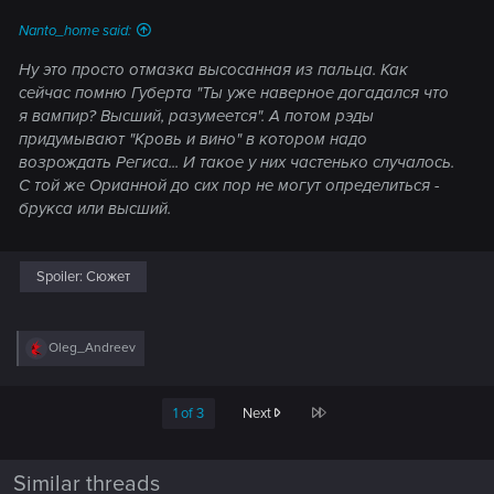
Nanto_home said:
Ну это просто отмазка высосанная из пальца. Как
сейчас помню Губерта "Ты уже наверное догадался что
я вампир? Высший, разумеется". А потом рэды
придумывают "Кровь и вино" в котором надо
возрождать Региса... И такое у них частенько случалось.
С той же Орианной до сих пор не могут определиться -
брукса или высший.
Spoiler:
Сюжет
R
Oleg_Andreev
e
a
c
Last
1 of 3
Next
t
i
o
n
Similar threads
s