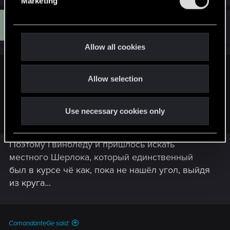
Marketing
a
l
c
e
M
t
#13
Maximilian_I
Senior user
i
c
Mar 27, 2019
o
t
n
Allow all cookies
s
i
:
o
jm42 said:
Allow selection
n
я думаю, они точно знали, что это, раз уверены, что
ничем помочь не смогут однозначно. у Геральта договор
Use necessary cookies only
с Гюнтером 1 на 1, и никакой помощи тут не может быть
Поэтому Гвинблёду и пришлось искать
местного Шерлока, который единственный
был в курсе чё как, пока не нашёл угол, выйдя
из круга...
ComandanteGe said: