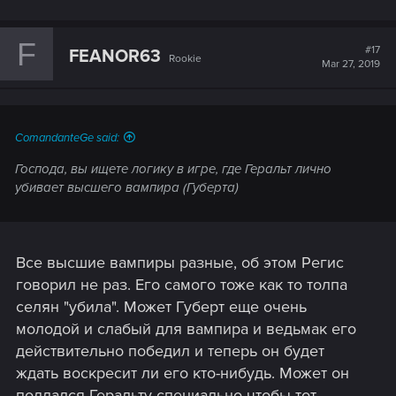
F
#17
FEANOR63
Rookie
Mar 27, 2019
ComandanteGe said:
Господа, вы ищете логику в игре, где Геральт лично
убивает высшего вампира (Губерта)
Все высшие вампиры разные, об этом Регис
говорил не раз. Его самого тоже как то толпа
селян "убила". Может Губерт еще очень
молодой и слабый для вампира и ведьмак его
действительно победил и теперь он будет
ждать воскресит ли его кто-нибудь. Может он
поддался Геральту специально чтобы тот