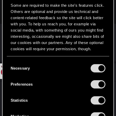
и не осталось ли там ещё. И это, напомню, те же тёлки,
Some are required to make the site’s features click.
которые при первой возможности полезли арканить
Others are optional and provide us technical and
Джина.
content-related feedback so the site will click better
with you. To help us reach you, for example via
я думаю, они точно знали, что это, раз
social media, with something of ours you might find
уверены, что ничем помочь не смогут
interesting, occasionally we might also share bits of
однозначно. у Геральта договор с Гюнтером 1
our cookies with our partners. Any of these optional
на 1, и никакой помощи тут не может быть
cookies will require your permission, though.
You’ll find all the details regarding our use of cookies
C
and tweak your preferences regarding them in the
Necessary
o
#12
ComandanteGe
Senior user
“Settings” menu below.
Mar 27, 2019
n
s
Preferences
e
Господа, вы ищете логику в игре, где Геральт
n
лично убивает высшего вампира (Губерта)
t
Statistics
S
R
NovijAlMud
e
e