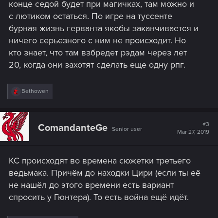
конце седой будет при магичках, там можно и
с лютиком остаться. По игре на туссенте
бурная жизнь герванта якобы заканчивается и
ничего серьезного с ним не происходит. Но
кто знает, что там взбредет рэдам через лет
20, когда они захотят сделать еще одну рпг.
R
Bethowen
e
a
c
t
#3
ComandanteGe
Senior user
i
Mar 27, 2019
o
n
s
КС происходят во времена сюжетки третьего
:
ведьмака. Причём до находки Цири (если ты её
не нашёл до этого времени есть вариант
спросить у Гюнтера). То есть война ещё идёт.