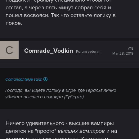
отстал, а через пять минут собрал себя и
пошел восвояси. Так что оставьте логику в
покое.
C
#18
Comrade_Vodkin
Forum veteran
Mar 28, 2019
ComandanteGe said:
Господа, вы ищете логику в игре, где Геральт лично
убивает высшего вампира (Губерта)
Ничего удивительного - высшие вампиры
делятся на "просто"
высших вампиров
и на
истинных высших вампиров.
Ко вторым