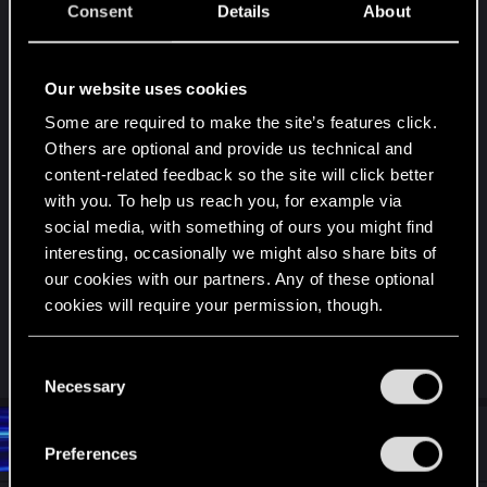
Consent
Details
About
сканирования они никак не выделяются из
толпы. Но если к ним подойти, они начинают
нести какую-то пургу про то что мы тут не
Our website uses cookies
одни, что они за нами придут. При это
Some are required to make the site’s features click.
постоянно наровят подойти впритык к
Others are optional and provide us technical and
главному герою.
content-related feedback so the site will click better
with you. To help us reach you, for example via
Такие наркоманов в песьм городе я насчитал
social media, with something of ours you might find
порядка 20 штук... Может их еще больше. Есть
interesting, occasionally we might also share bits of
ли про этих персоонажей какие-то активности
our cookies with our partners. Any of these optional
или факты?
cookies will require your permission, though.
Буду очень благодарен за ответ.
You’ll find all the details regarding our use of cookies
C
and tweak your preferences regarding them in the
Necessary
o
“Settings” menu below.
n
#2
DSCP
s
Fresh user
May 11, 2026
Preferences
e