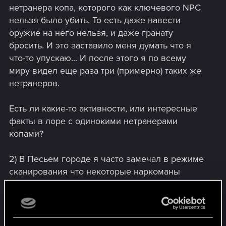
нетранера копа, которого как ключевого NPC
нельзя было убить. То есть даже навести
оружие на него нельзя, и даже гранату
бросить. И это заставило меня думать что я
что-то упускаю... И после этого я по всему
миру видел еще раза три (примерно) таких же
нетранеров.
Есть ли какие-то активности, или интересные
факты в лоре с одинокими нетранерами
копами?
2) В Песьем городе я часто замечал в режиме
сканирования что некоторые наркоманы
подсвечиваются как враги. Да я знаю о кибер-
наркоманах на подобии кибер психов. Я сейчас
не о них. Я такие наркоманы которые похожи
на бомжей, но светятся красным. Без