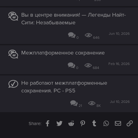
Вы в центре внимания! — Легенды Найт-
Сити: Незабываемые
Jun 10, 2026
0
646
Межплатформенное сохранение
Feb 16, 2026
0
684
Не работают межплатформенные
сохранения. PC - PS5
Jul 10, 2026
21
8K
Facebook
Twitter
Reddit
Pinterest
Tumblr
WhatsApp
Email
Li
Share: