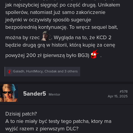
jak najszybciej sięgnąć po część drugą. Unikałem
spoilerów, natomiast już samo zakończenie
jedynki w oczywisty sposób sugeruje
bezpośrednią kontynuację. To wręcz sequel bait,
można by rzec
. Wygląda na to, że KCD 2
będzie drugą grą w historii, którą kupię za cenę
powyżej 200 zł (pierwszą było BG3)
.
R
Galadh
,
HuntMocy
,
Chodak
and 3 others
e
a
c
t
#578
5ander5
Mentor
i
Apr 15, 2025
o
n
s
Dzisiaj patch?
:
A to nie miały być testy tego patcha, ktory ma
wyjść razem z pierwszym DLC?