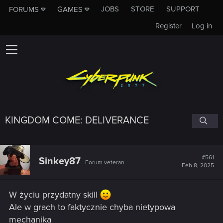
JOBS
STORE
SUPPORT
FORUMS
GAMES
Register
Log in
KINGDOM COME: DELIVERANCE
#561
Sinkey87
Forum veteran
Feb 8, 2025
W życiu przydatny skill
Ale w grach to faktycznie chyba nietypowa
mechanika