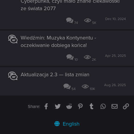
Cyberpunka, czyli mało znane ciekawostki
ze świata 2077
Dec 10, 2024
74
5K
Wiedźmin: Muzyka Kontynentu -
oczekiwanie dobiega końca!
Apr 25, 2025
10
2K
Aktualizacja 2.3 — lista zmian
Aug 26, 2025
54
10K
Facebook
Twitter
Reddit
Pinterest
Tumblr
WhatsApp
Email
Li
Share:
English