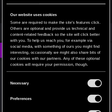
Click to expand...
Our website uses cookies
Some are required to make the site’s features click.
Frycek i Mateusz zmienili się nie do poznania.
Others are optional and provide us technical and
content-related feedback so the site will click better
with you. To help us reach you, for example via
social media, with something of ours you might find
#574
halconnero
Forum regular
interesting, occasionally we might also share bits of
Feb 24, 2025
our cookies with our partners. Any of these optional
cookies will require your permission, though.
Bawię się z jedynką już jakieś kilkanaście godzin i
ambitnie od razu postanowiłem uruchomić tryb
You’ll find all the details regarding our use of cookies
C
hardcore. Trochę się męczę, ale podoba mi się.
and tweak your preferences regarding them in the
Necessary
o
Natomiast chciałbym spytać czy ktoś w KCD 1 miał
“Settings” menu below.
n
problem ze znacznym spadkiem FPS podczas
s
cutscenek (gameplay bez zarzutu). Mam zdaje się
Preferences
e
całkiem solidną kartę graficzną (RTX 4070TI),
n
która w dniu premiery "jedynki" jeszcze nie