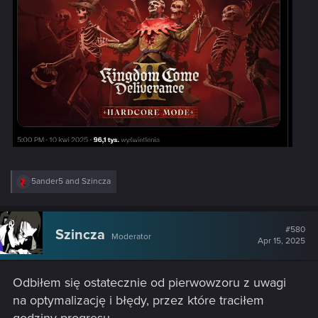
R
5ander5
and
Szincza
e
a
c
t
#580
Szincza
Moderator
i
Apr 15, 2025
o
n
s
Odbiłem się ostatecznie od pierwowzoru z uwagi
:
na optymalizację i błędy, przez które traciłem
godziny progresu.