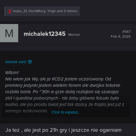
R
kuba_21
,
HuntMocy
,
Yngh
and 3 others
e
a
c
M
t
#567
michalek12345
Mentor
i
Feb 9, 2025
o
n
s
:
olowek said:
Witam!
Nie wiem jak Wy, ale ja KCD2 jestem oczarowany. Od
premiery jedynki jestem wielkim fanem ale dwójka totalnie
rozbiła bank. Po ~30h w grze dalej rozbijam się szukając
ziół i questów pobocznych - nie żeby główna fabuła była
nudna, ale po prostu świat jest tak dobry, że frajda jest już z
samego łazikowania.
Click to expand...
Macie podobnie?
Ja tez , ale jest po 21h gry i jeszcze nie ogarniam