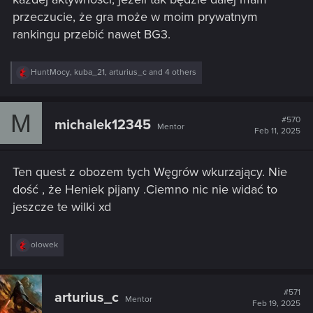
przeczucie, że gra może w moim prywatnym
rankingu przebić nawet BG3.
R
HuntMocy
,
kuba_21
,
arturius_c
and 4 others
e
a
c
M
t
#570
michalek12345
Mentor
i
Feb 11, 2025
o
n
s
Ten quest z obozem tych Węgrów wkurzający. Nie
:
dość , że Heniek pijany .Ciemno nic nie widać to
jeszcze te wilki xd
R
olowek
e
a
c
t
#571
arturius_c
Mentor
i
Feb 19, 2025
o