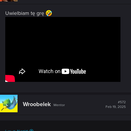
n
s
Uwielbiam tę grę
:
#572
Wroobelek
Mentor
Feb 19, 2025