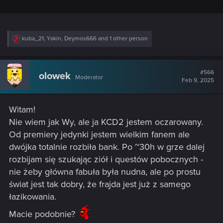
R
kuba_21
,
Yakin
,
Deymos666
and 1 other person
e
a
c
t
#566
olowek
Moderator
i
Feb 9, 2025
o
n
s
Witam!
:
Nie wiem jak Wy, ale ja KCD2 jestem oczarowany.
Od premiery jedynki jestem wielkim fanem ale
dwójka totalnie rozbiła bank. Po ~30h w grze dalej
rozbijam się szukając ziół i questów pobocznych -
nie żeby główna fabuła była nudna, ale po prostu
świat jest tak dobry, że frajda jest już z samego
łazikowania.
Macie podobnie?