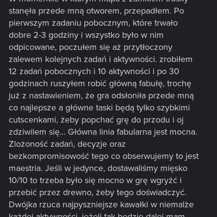
stanęła przede mną otworem, przepadłem. Po
pierwszym zadaniu pobocznym, które trwało
dobre 2-3 godziny i wszystko było w nim
odpicowane, poczułem się aż przytłoczony
zalewem kolejnych zadań i aktywności. zrobiłem
12 zadań pobocznych i 10 aktywności i po 30
godzinach ruszyłem robić główną fabułę, trochę
już z nastawieniem, że gra odsłoniła przede mną
co najlepsze a główne taski będą tylko szybkimi
cutscenkami, żeby popchać grę do przodu i oj
zdziwilem się... Główna linia fabularna jest mocna.
Zlożoność zadań, decyzje oraz
bezkompromisowość tego co obserwujemy to jest
maestria. Jeśli w jedynce, dostawaliśmy mięsko
10/10 to trzeba było się mocno w grę wgryźć i
przebić przez drewno, żeby tego doświadczyć.
Dwójka rzuca najpyszniejsze kawałki w niemalże
każdej aktywności, jeżeli tak będzie dalej mam