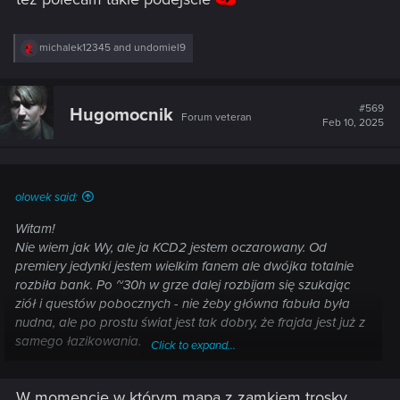
R
michalek12345
and
undomiel9
e
a
c
t
#569
Hugomocnik
Forum veteran
i
Feb 10, 2025
o
n
s
:
olowek said:
Witam!
Nie wiem jak Wy, ale ja KCD2 jestem oczarowany. Od
premiery jedynki jestem wielkim fanem ale dwójka totalnie
rozbiła bank. Po ~30h w grze dalej rozbijam się szukając
ziół i questów pobocznych - nie żeby główna fabuła była
nudna, ale po prostu świat jest tak dobry, że frajda jest już z
samego łazikowania.
Click to expand...
Macie podobnie?
W momencie w którym mapa z zamkiem trosky