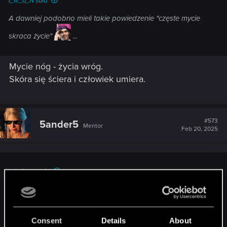
I_w_a_N said:
A dawniej podobno mieli takie powiedzenie "częste mycie
skraca życie"
...
Mycie nóg - życia wróg.
Skóra się ściera i człowiek umiera.
#573
5ander5
Mentor
Feb 20, 2025
arturius_c said:
Uwielbiam tę grę
Consent
Details
About