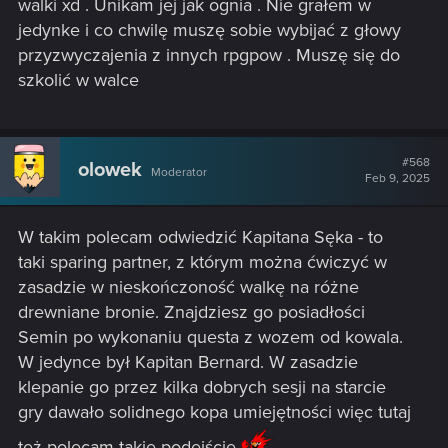
walki xd . Unikam jej jak ognia . Nie grałem w
jedynke i co chwilę muszę sobie wybijać z głowy
przyzwyczajenia z innych rpgpow . Muszę się do
szkolić w walce
#568
olowek
Moderator
Feb 9, 2025
W takim polecam odwiedzić Kapitana Sęka - to
taki sparing partner, z którym można ćwiczyć w
zasadzie w nieskończoność walkę na różne
drewniane bronie. Znajdziesz go posiadłości
Semin po wykonaniu questa z wozem od kowala.
W jedynce był Kapitan Bernard. W zasadzie
klepanie go przez kilka dobrych sesji na starcie
gry dawało solidnego kopa umiejętności więc tutaj
też polecam takie podejście