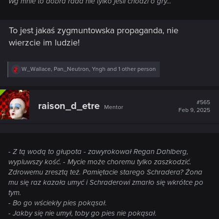
Wg mnie to dobra rada nie tylko jeśli chodzi o gry...
To jest jakaś zygmuntowska propaganda, nie
wierzcie im ludzie!
R
W_Wallace
,
Pan_Neutron
,
Yngh
and 1 other person
e
a
c
t
#565
raison_d_etre
Mentor
i
Feb 9, 2025
o
n
s
:
- Z tą wodą to głupota - zawyrokował Regan Dahlberg,
wypluwszy kość. - Mycie może choremu tylko zaszkodzić.
Zdrowemu zresztą też. Pamiętacie starego Schradera? Żona
mu się raz kazała umyć i Schraderowi zmarło się wkrótce po
tym.
- Bo go wściekły pies pokąsał.
- Jakby się nie umył, toby go pies nie pokąsał.