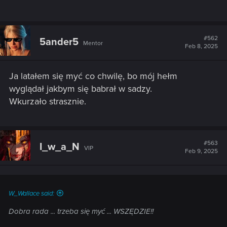
#562
5ander5
Mentor
Feb 8, 2025
Ja latałem się myć co chwilę, bo mój hełm
wyglądał jakbym się babrał w sadzy.
Wkurzało strasznie.
#563
I_w_a_N
VIP
Feb 9, 2025
W_Wallace said:
Dobra rada ... trzeba się myć ... WSZĘDZIE!!