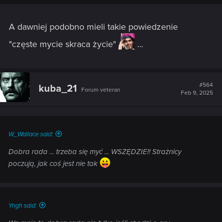
A dawniej podobno mieli takie powiedzenie
"częste mycie skraca życie"
...
#564
kuba_21
Forum veteran
Feb 9, 2025
W_Wallace said:
Dobra rada ... trzeba się myć ... WSZĘDZIE!! Strażnicy
poczują, jak coś jest nie tak
Yngh said: