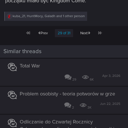
początku miało być Kingdom Come.
R
kuba_21
,
HuntMocy
,
Galadh
and 1 other person
e
a
c
First
Last
Prev
29 of 31
Next
t
i
o
n
Similar threads
s
:
Total War
Apr 3, 2026
29
6K
Problem osobisty - teoria potworów w grze
Jun 22, 2025
2
3K
Odliczanie do Czwartej Rocznicy