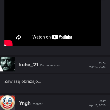
#576
kuba_21
Forum veteran
Mar 10, 2025
Zawiszę obrażajo...
#577
Yngh
Mentor
Apr 15, 2025