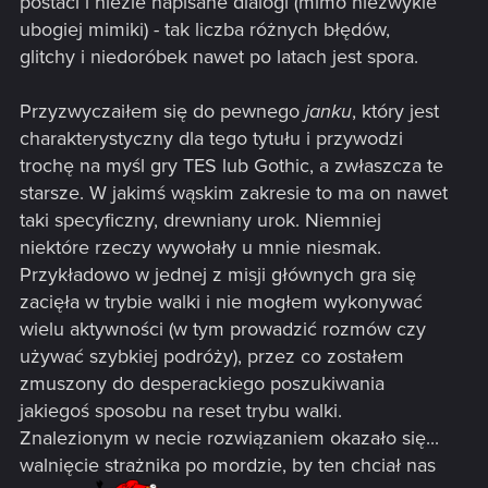
postaci i nieźle napisane dialogi (mimo niezwykle
ubogiej mimiki) - tak liczba różnych błędów,
glitchy i niedoróbek nawet po latach jest spora.
Przyzwyczaiłem się do pewnego
janku
, który jest
charakterystyczny dla tego tytułu i przywodzi
trochę na myśl gry TES lub Gothic, a zwłaszcza te
starsze. W jakimś wąskim zakresie to ma on nawet
taki specyficzny, drewniany urok. Niemniej
niektóre rzeczy wywołały u mnie niesmak.
Przykładowo w jednej z misji głównych gra się
zacięła w trybie walki i nie mogłem wykonywać
wielu aktywności (w tym prowadzić rozmów czy
używać szybkiej podróży), przez co zostałem
zmuszony do desperackiego poszukiwania
jakiegoś sposobu na reset trybu walki.
Znalezionym w necie rozwiązaniem okazało się...
walnięcie strażnika po mordzie, by ten chciał nas