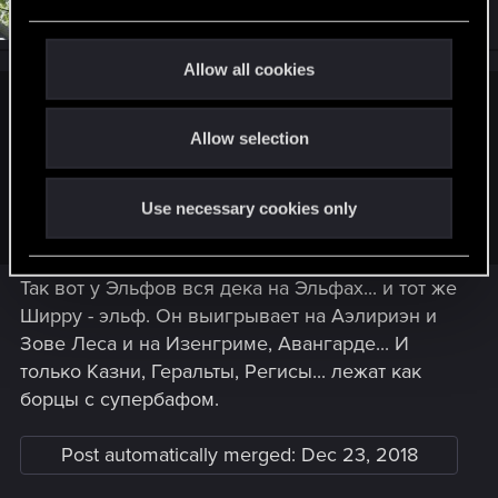
#1,213
Walker1975
e
Senior user
Dec 23, 2018
c
t
Allow all cookies
i
jm42 said:
o
Allow selection
n
это понятно, речь не идет о колодах вообще без
нейтралок, но нейтралки не должны полностью вокруг
себя игру строить и составлять большинство карт в деке,
Use necessary cookies only
раньше такими только лавкодеки всякие были да новы
Так вот у Эльфов вся дека на Эльфах... и тот же
Ширру - эльф. Он выигрывает на Аэлириэн и
Зове Леса и на Изенгриме, Авангарде... И
только Казни, Геральты, Регисы... лежат как
борцы с супербафом.
Post automatically merged:
Dec 23, 2018