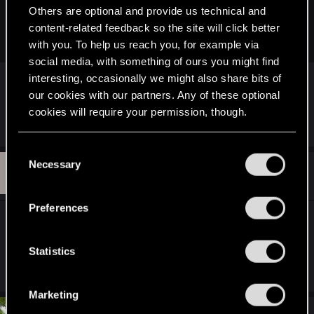
нейтралок, но нейтралки не должны полностью вокруг
Others are optional and provide us technical and
себя игру строить и составлять большинство карт в деке,
content-related feedback so the site will click better
раньше такими только лавкодеки всякие были да новы
with you. To help us reach you, for example via
social media, with something of ours you might find
дядюшка Весемир с мандрагорой тоже очень
interesting, occasionally we might also share bits of
популярен был, а эмгыр через эту пару игру
our cookies with our partners. Any of these optional
строил
cookies will require your permission, though.
You’ll find all the details regarding our use of cookies
C
and tweak your preferences regarding them in the
Necessary
P
o
#1,212
pitmichaelvol
Forum regular
“Settings” menu below.
Dec 23, 2018
n
s
Preferences
e
https://teamaretuza.com/meta-snapshot/
Вот тут
n
есть, из сильных, Брувер на эльфах и хэндбаф.
t
Statistics
Без нейтралок практически.
S
e
Marketing
l