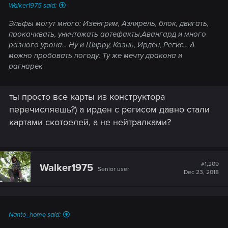
Walker1975 said:
Эльфы могут много: Изенгрим, Аэлирель, блок, двигать,
прокачивать, уничтожать артефакты,Авангард и много
разного урона... Ну и Ширру, Казнь, Ирден, Регис... А
можно пробовать погоду: Ту же мечту дракона и
рагнарек
ты просто все карты из конструктора
перечисляешь?) а ирден с регисом давно стали
картами скотоелей, а не нейтралками?
#1,209
Walker1975
Senior user
Dec 23, 2018
Nanto_home said: