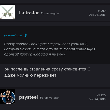
#1,219
Il.etra.tar
Forum regular
Dec 24, 2018
psysteel said:
Сразу вопрос - как Ярпен переживает урон на 3,
который может нанести чуть ли не любая завалящая
бронза? Карту рукобафа я не вижу.
он после выставления сразу становится 6.
Даже молнию переживет
#1,220
psysteel
Forum veteran
Dec 24, 2018