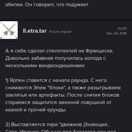
абилки. Он говорил, что подумает
#1,217
Il.etra.tar
Forum regular
Dec 24, 2018
А я себе сделал спелотаэлей на Францеске.
Довольно забавная получилась колода с
несколькими виндкондишинами:
1) Ярпен ставится с начала раунда. С него
снимаются Элем "блоки", а также разыгрываем
заклятья или артефакты. После снятия блоков
стараемся защитится змеиной ловушкой от
казней и прочей ерунды.
2) Выставляется пара "движков (Знающие,
Сара, Ивасик). Обычно под Аквалаха или под