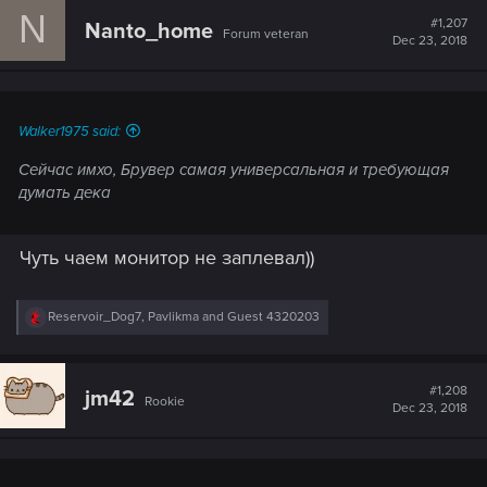
N
#1,207
Nanto_home
Forum veteran
Dec 23, 2018
Walker1975 said:
Сейчас имхо, Брувер самая универсальная и требующая
думать дека
Чуть чаем монитор не заплевал))
R
Reservoir_Dog7
,
Pavlikma
and
Guest 4320203
e
a
c
t
#1,208
jm42
Rookie
i
Dec 23, 2018
o
n
s
: