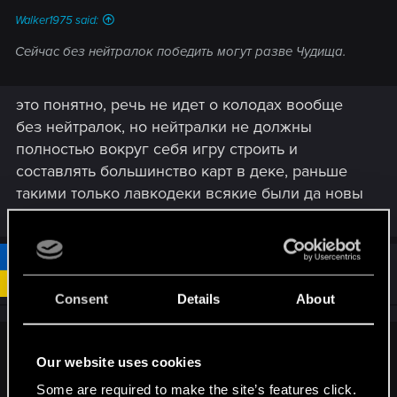
Walker1975 said:
Сейчас без нейтралок победить могут разве Чудища.
это понятно, речь не идет о колодах вообще
без нейтралок, но нейтралки не должны
полностью вокруг себя игру строить и
составлять большинство карт в деке, раньше
такими только лавкодеки всякие были да новы
#1,211
v07ulias
Mentor
Dec 23, 2018
Consent
Details
About
jm42 said:
Our website uses cookies
это понятно, речь не идет о колодах вообще без
Some are required to make the site’s features click.