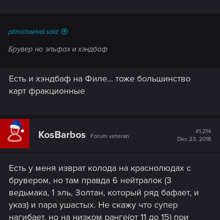
pitmichaelvol said:
Брувер на эльфах и хэндбаф
Есть и хэндбаф на Филе... тоже большинство
карт фракционные
#1,214
KosBarbos
Forum veteran
Dec 23, 2018
Есть у меня изврат колода на краснолюдах с
брувером, но там правда 6 нейтралок (3
ведьмака, 1 эль, Золтан, который ряд бафает, и
указ) и пара ушастых. Не скажу что супер
нагибает, но на низком ранге(от 11 до 15) при