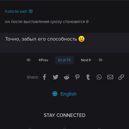
Il.etra.tar said:
он после выставления сразу становится 6
Точно, забыл его способность
First
Last
Prev
61 of 76
Next
Facebook
Twitter
Reddit
Pinterest
Tumblr
WhatsApp
Email
Li
Share:
English
STAY CONNECTED