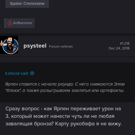
Spoiler:
Спелотаэли
R
AirBanshee
e
a
c
t
#1,218
psysteel
Forum veteran
i
Dec 24, 2018
o
n
s
:
Il.etra.tar said:
Ярпен ставится с начала раунда. С него снимаются Элем
"блоки", а также разыгрываем заклятья или артефакты.
Сразу вопрос - как Ярпен переживает урон на
3, который может нанести чуть ли не любая
завалящая бронза? Карту рукобафа я не вижу.