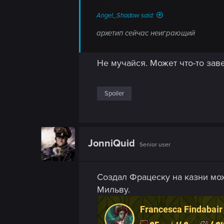
Angel_Shadow said:
архетип сейчас неиграющий
Не мучайся. Может что-то зав
Spoiler
JonniQuid
Senior user
Создал Фрацеску на казни мож
Мильву.