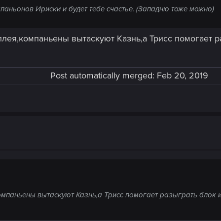
мпаньонов Ириски и будет тебе счастье. (Западню тоже можно)
плея,компаньены вытаскуют Казнь,а Трисс помогает р
Post automatically merged:
Feb 20, 2019
омпаньены вытаскуют Казнь,а Трисс помогает разыграть блок и