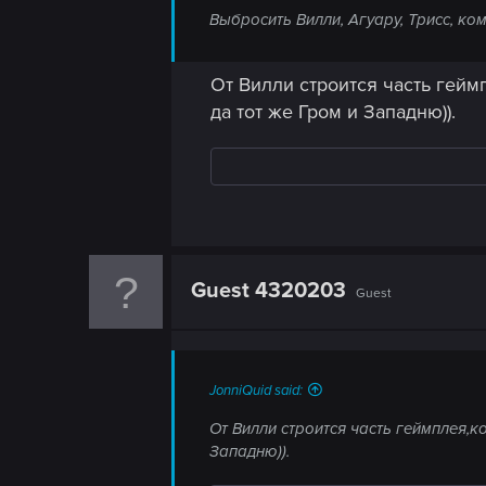
Выбросить Вилли, Агуару, Трисс, ко
От Вилли строится часть гейм
да тот же Гром и Западню)).
Guest 4320203
Guest
JonniQuid said:
От Вилли строится часть геймплея,к
Западню)).