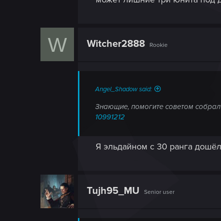
W
Witcher2888
Rookie
Angel_Shadow said:
Знающие, помогите советом собрал 
10991212
Я эльдайном с 30 ранга дошёл
Tujh95_MU
Senior user