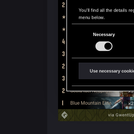
You’ll find all the details
menu below.
C
Necessary
o
n
s
e
n
t
Use necessary cooki
S
e
l
e
c
t
i
o