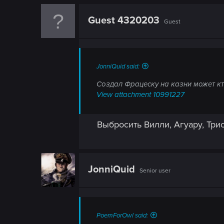
n
Guest 4320203
Guest
JonniQuid said:
Создал Фрацеску на казни может кт
View attachment 10991227
Выбросить Вилли, Агуару, Три
JonniQuid
Senior user
PoemForOwl said: