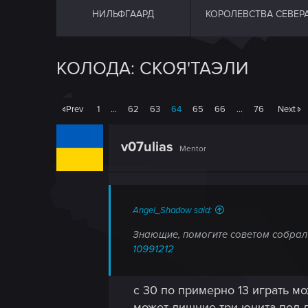
НИЛЬФГААРД
КОРОЛЕВСТВА СЕВЕР
КОЛОДА: СКОЯ'ТАЭЛИ
Prev
1
…
62
63
64
65
66
…
76
Next
v07ulias
Mentor
Angel_Shadow said:
Знающие, помогите советом собрал 
10991212
с 30 по примерно 13 играть м
может лишние три юнита под д