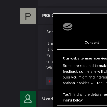
P
PS5-Spieler
Forum regular
Sehe gerade, dass es verschob
Consent
Übersetzung:
Ursprünglich hatten wir gehofft
Zeit, um sicherzustellen, dass w
Our website uses cookie
schnell wie möglich auf dem La
Some are required to make 
Wir danken euch für eure Gedul
feedback so the site will c
ours you might find interes
R
UwePhse
,
RyanSchou
and
EmperorZorn
optional cookies will requi
e
a
c
You’ll find all the details
t
UwePhse
Senior user
i
menu below.
o