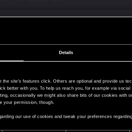
en wurde:
https://bsky.app/profile/pawesasko.bsky.social
Details
, euch Update 2.3 am 26. Juni zur Verfügung stellen zu 
ir damit zufrieden sind – unser Ziel ist ein ähnlicher Umf
s
ufenden!
the site’s features click. Others are optional and provide us tec
d!
lick better with you. To help us reach you, for example via socia
ting, occasionally we might also share bits of our cookies with o
re your permission, though.
 regarding our use of cookies and tweak your preferences regarding