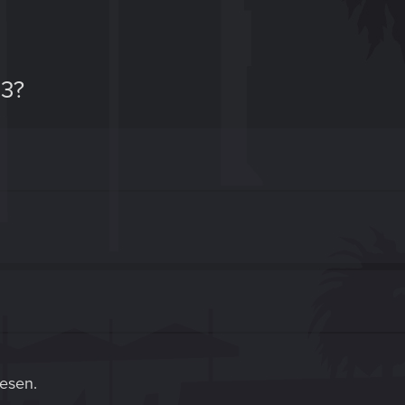
3?
esen.