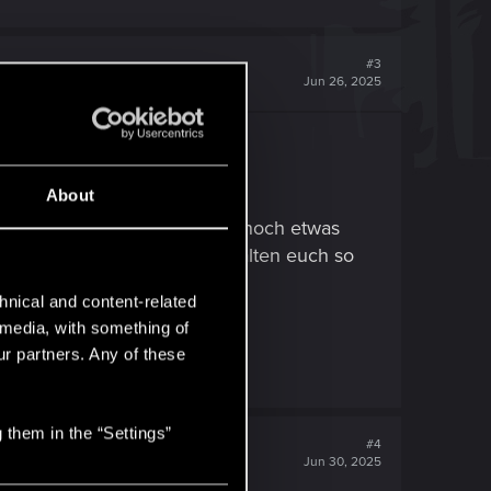
#3
Jun 26, 2025
/post/3lsbo4muh3c2s
About
können. Wir benötigen jedoch noch etwas
ang wie bei Update 2.2. Wir halten euch so
hnical and content-related
l media, with something of
ur partners. Any of these
 them in the “Settings”
#4
Jun 30, 2025