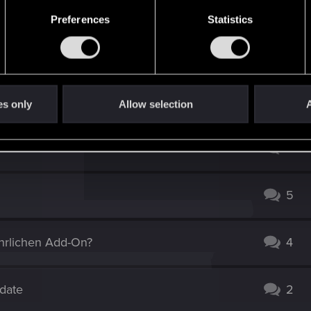
Preferences
Statistics
herplatz arg eng, das ich für morgen auf 3 TB umziehen
es only
Allow selection
A
2
5
hrlichen Add-On?
4
pdate
2