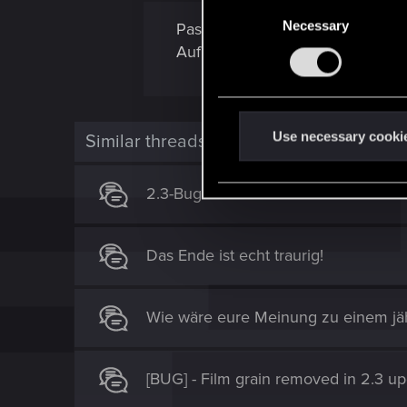
n
C
s
Necessary
o
Passt ja..
:
n
Auf meiner PS-5 wird der Speic
s
e
n
t
Use necessary cooki
Similar threads
S
e
2.3-Bugs melden ist frustrierend!
l
e
c
Das Ende ist echt traurig!
t
i
o
Wie wäre eure Meinung zu einem jä
n
[BUG] - Film grain removed in 2.3 u