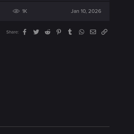
1K
Jan 10, 2026
Facebook
Twitter
Reddit
Pinterest
Tumblr
WhatsApp
Email
Link
Share: